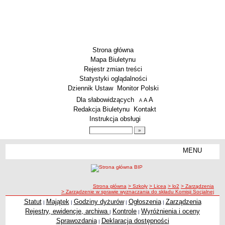
Strona główna
Mapa Biuletynu
Rejestr zmian treści
Statystyki oglądalności
Dziennik Ustaw
Monitor Polski
Menu dodatkowe
Dla słabowidzących
A
powiększ czcionkę
A
standardowy rozmiar czcionki
A
pomniejsz czcionkę
Redakcja Biuletynu
Kontakt
Instrukcja obsługi
Wyszukiwarka artykułów
Szukaj
MENU
Menu
SZKOŁY
Szkoły Podstawowe
ścieżka nawigacji
Strona główna
> Szkoły
> Licea
> lo2
> Zarządzenia
Licea
> Zarządzenie w sprawie wyznaczania do składu Komisji Socjalnej
Zespoły Szkół
Statut
Majątek
Godziny dyżurów
Ogłoszenia
Zarządzenia
|
|
|
|
Rejestry, ewidencje, archiwa
Kontrole
Wyróżnienia i oceny
|
|
Techniczne Zakłady Naukowe
Sprawozdania
Deklaracja dostępności
|
PRZEDSZKOLA