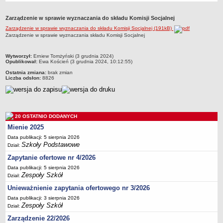
Przedszkola Miejskie
Zarządzenie w sprawie wyznaczania do składu Komisji Socjalnej
ARCHIWUM SZKÓŁ I PLACÓWEK
Zarządzenie w sprawie wyznaczania do składu Komisji Socjalnej (191kB)
Zlikwidowane gimnazja
Zarządzenie w sprawie wyznaczania składu Komisji Socjalnej
Przekształcone szkoły i placówki
metryczka
Wytworzył:
Erniew Tomżyński (3 grudnia 2024)
Wielofunkcyjna Placówka
Opublikował:
Ewa Koścień (3 grudnia 2024, 10:12:55)
SPECJALNE OŚRODKI SZKOLNO-WYCHOWAWCZE
Ostatnia zmiana:
brak zmian
Liczba odsłon:
8826
Specjalny Ośrodek nr 1
Specjalny Ośrodek nr 5
BURSA MIEJSKA
Dane podstawowe
20 OSTATNIO DODANYCH
Mienie 2025
Statut
Data publikacji: 5 sierpnia 2026
Majątek
Szkoły Podstawowe
Dział:
Godziny dyżurów
Zapytanie ofertowe nr 4/2026
Ogłoszenie
Data publikacji: 5 sierpnia 2026
Zespoły Szkół
Dział:
Zarządzenia
Unieważnienie zapytania ofertowego nr 3/2026
Kontrole
Data publikacji: 3 sierpnia 2026
Zespoły Szkół
Rejestry, ewidencje, archiwa
Dział:
Zarządzenie 22/2026
Sprawozdania