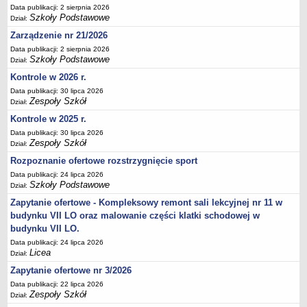
Data publikacji: 2 sierpnia 2026
Deklaracja dostępności
Szkoły Podstawowe
Dział:
PORADNIE PSYCHOLOGICZNO-PEDAGOGICZNE
Zarządzenie nr 21/2026
Zespół Poradni
Data publikacji: 2 sierpnia 2026
BIURO FINANSÓW OŚWIATY
Szkoły Podstawowe
Dział:
Dane podstawowe
Kontrole w 2026 r.
Statut
Data publikacji: 30 lipca 2026
Zespoły Szkół
Dział:
Majątek
Kontrole w 2025 r.
Godziny dyżurów
Data publikacji: 30 lipca 2026
Zespoły Szkół
Ogłoszenia
Dział:
Rozpoznanie ofertowe rozstrzygnięcie sport
Zarządzenia
Data publikacji: 24 lipca 2026
Rejestry, ewidencje, archiwa
Szkoły Podstawowe
Dział:
Kontrole
Zapytanie ofertowe - Kompleksowy remont sali lekcyjnej nr 11 w
PONOWNE WYKORZYSTYWANIE
budynku VII LO oraz malowanie części klatki schodowej w
budynku VII LO.
Sprawozdania
Data publikacji: 24 lipca 2026
Deklaracja dostępności
Licea
Dział:
DEKLARACJA DOSTĘPNOŚCI
Zapytanie ofertowe nr 3/2026
OŚWIADCZENIA MAJĄTKOWE
Data publikacji: 22 lipca 2026
Zespoły Szkół
PONOWNE WYKORZYSTYWANIE
Dział: