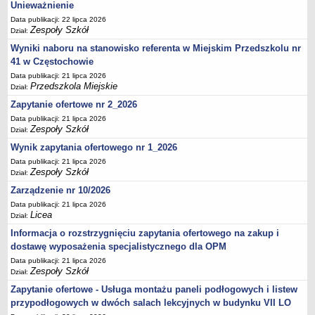
UDOSTĘPNIANIE INFORMACJI PUBLICZNEJ
Unieważnienie
OCHRONA DANYCH OSOBOWYCH
Data publikacji: 22 lipca 2026
Zespoły Szkół
Dział:
Wyniki naboru na stanowisko referenta w Miejskim Przedszkolu nr
41 w Częstochowie
Data publikacji: 21 lipca 2026
Przedszkola Miejskie
Dział:
Zapytanie ofertowe nr 2_2026
Data publikacji: 21 lipca 2026
Zespoły Szkół
Dział:
Wynik zapytania ofertowego nr 1_2026
Data publikacji: 21 lipca 2026
Zespoły Szkół
Dział:
Zarządzenie nr 10/2026
Data publikacji: 21 lipca 2026
Licea
Dział:
Informacja o rozstrzygnięciu zapytania ofertowego na zakup i
dostawę wyposażenia specjalistycznego dla OPM
Data publikacji: 21 lipca 2026
Zespoły Szkół
Dział:
Zapytanie ofertowe - Usługa montażu paneli podłogowych i listew
przypodłogowych w dwóch salach lekcyjnych w budynku VII LO