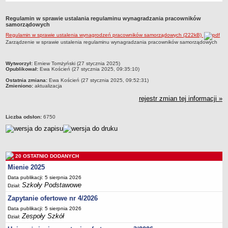
Przedszkola Miejskie
Regulamin w sprawie ustalania regulaminu wynagradzania pracowników
ARCHIWUM SZKÓŁ I PLACÓWEK
samorządowych
Zlikwidowane gimnazja
Regulamin w sprawie ustalenia wynagrodzeń pracowników samorządowych (222kB)
Zarządzenie w sprawie ustalenia regulaminu wynagradzania pracowników samorządowych
Przekształcone szkoły i placówki
Wielofunkcyjna Placówka
metryczka
Wytworzył:
Erniew Tomżyński (27 stycznia 2025)
Opublikował:
Ewa Koścień (27 stycznia 2025, 09:35:10)
SPECJALNE OŚRODKI SZKOLNO-WYCHOWAWCZE
Ostatnia zmiana:
Ewa Koścień (27 stycznia 2025, 09:52:31)
Specjalny Ośrodek nr 1
Zmieniono:
aktualizacja
Specjalny Ośrodek nr 5
rejestr zmian tej informacji »
BURSA MIEJSKA
Dane podstawowe
Liczba odsłon:
6750
Statut
Majątek
20 OSTATNIO DODANYCH
Godziny dyżurów
Mienie 2025
Ogłoszenie
Data publikacji: 5 sierpnia 2026
Zarządzenia
Szkoły Podstawowe
Dział:
Kontrole
Zapytanie ofertowe nr 4/2026
Data publikacji: 5 sierpnia 2026
Rejestry, ewidencje, archiwa
Zespoły Szkół
Dział:
Sprawozdania