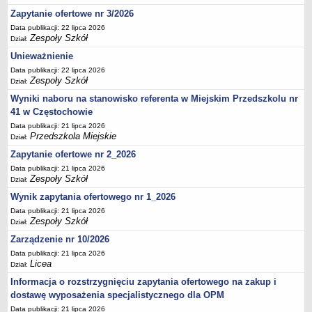
UDOSTĘPNIANIE INFORMACJI PUBLICZNEJ
Zapytanie ofertowe nr 3/2026
OCHRONA DANYCH OSOBOWYCH
Data publikacji: 22 lipca 2026
Zespoły Szkół
Dział:
Unieważnienie
Data publikacji: 22 lipca 2026
Zespoły Szkół
Dział:
Wyniki naboru na stanowisko referenta w Miejskim Przedszkolu nr
41 w Częstochowie
Data publikacji: 21 lipca 2026
Przedszkola Miejskie
Dział:
Zapytanie ofertowe nr 2_2026
Data publikacji: 21 lipca 2026
Zespoły Szkół
Dział:
Wynik zapytania ofertowego nr 1_2026
Data publikacji: 21 lipca 2026
Zespoły Szkół
Dział:
Zarządzenie nr 10/2026
Data publikacji: 21 lipca 2026
Licea
Dział:
Informacja o rozstrzygnięciu zapytania ofertowego na zakup i
dostawę wyposażenia specjalistycznego dla OPM
Data publikacji: 21 lipca 2026