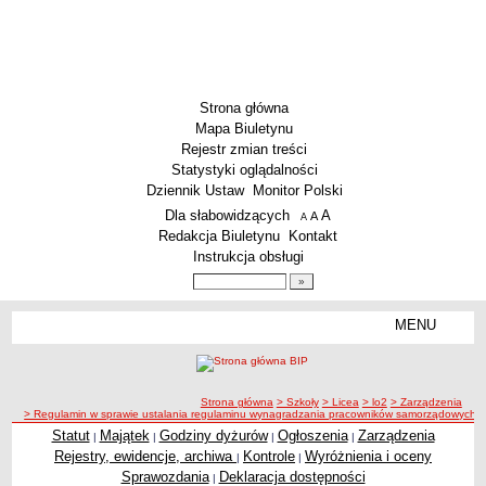
Strona główna
Mapa Biuletynu
Rejestr zmian treści
Statystyki oglądalności
Dziennik Ustaw
Monitor Polski
Menu dodatkowe
Dla słabowidzących
A
powiększ czcionkę
A
standardowy rozmiar czcionki
A
pomniejsz czcionkę
Redakcja Biuletynu
Kontakt
Instrukcja obsługi
Wyszukiwarka artykułów
Szukaj
MENU
Menu
SZKOŁY
Szkoły Podstawowe
ścieżka nawigacji
Strona główna
> Szkoły
> Licea
> lo2
> Zarządzenia
Licea
> Regulamin w sprawie ustalania regulaminu wynagradzania pracowników samorządowych
Zespoły Szkół
Statut
Majątek
Godziny dyżurów
Ogłoszenia
Zarządzenia
|
|
|
|
Rejestry, ewidencje, archiwa
Kontrole
Wyróżnienia i oceny
|
|
Techniczne Zakłady Naukowe
Sprawozdania
Deklaracja dostępności
|
PRZEDSZKOLA