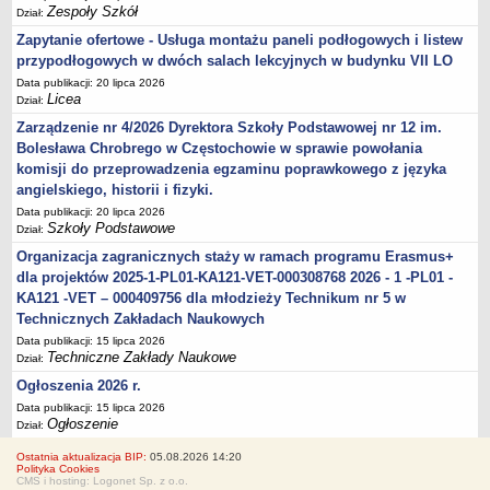
Zespoły Szkół
Dział:
Zapytanie ofertowe - Usługa montażu paneli podłogowych i listew
przypodłogowych w dwóch salach lekcyjnych w budynku VII LO
Data publikacji: 20 lipca 2026
Licea
Dział:
Zarządzenie nr 4/2026 Dyrektora Szkoły Podstawowej nr 12 im.
Bolesława Chrobrego w Częstochowie w sprawie powołania
komisji do przeprowadzenia egzaminu poprawkowego z języka
angielskiego, historii i fizyki.
Data publikacji: 20 lipca 2026
Szkoły Podstawowe
Dział:
Organizacja zagranicznych staży w ramach programu Erasmus+
dla projektów 2025-1-PL01-KA121-VET-000308768 2026 - 1 -PL01 -
KA121 -VET – 000409756 dla młodzieży Technikum nr 5 w
Technicznych Zakładach Naukowych
Data publikacji: 15 lipca 2026
Techniczne Zakłady Naukowe
Dział:
Ogłoszenia 2026 r.
Data publikacji: 15 lipca 2026
Ogłoszenie
Dział:
Ostatnia aktualizacja BIP:
05.08.2026 14:20
Polityka Cookies
CMS i hosting: Logonet Sp. z o.o.