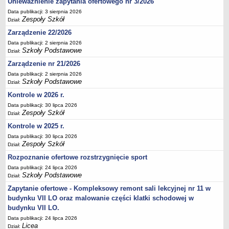
Unieważnienie zapytania ofertowego nr 3/2026
Deklaracja dostępności
Data publikacji: 3 sierpnia 2026
Zespoły Szkół
Dział:
PORADNIE PSYCHOLOGICZNO-PEDAGOGICZNE
Zespół Poradni
Zarządzenie 22/2026
BIURO FINANSÓW OŚWIATY
Data publikacji: 2 sierpnia 2026
Szkoły Podstawowe
Dział:
Dane podstawowe
Zarządzenie nr 21/2026
Statut
Data publikacji: 2 sierpnia 2026
Majątek
Szkoły Podstawowe
Dział:
Godziny dyżurów
Kontrole w 2026 r.
Data publikacji: 30 lipca 2026
Ogłoszenia
Zespoły Szkół
Dział:
Zarządzenia
Kontrole w 2025 r.
Rejestry, ewidencje, archiwa
Data publikacji: 30 lipca 2026
Zespoły Szkół
Dział:
Kontrole
Rozpoznanie ofertowe rozstrzygnięcie sport
PONOWNE WYKORZYSTYWANIE
Data publikacji: 24 lipca 2026
Sprawozdania
Szkoły Podstawowe
Dział:
Deklaracja dostępności
Zapytanie ofertowe - Kompleksowy remont sali lekcyjnej nr 11 w
budynku VII LO oraz malowanie części klatki schodowej w
DEKLARACJA DOSTĘPNOŚCI
budynku VII LO.
OŚWIADCZENIA MAJĄTKOWE
Data publikacji: 24 lipca 2026
PONOWNE WYKORZYSTYWANIE
Licea
Dział: