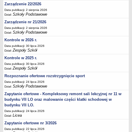
Zarządzenie 22/2026
Deklaracja dostępności
Data publikacji: 2 sierpnia 2026
PORADNIE PSYCHOLOGICZNO-PEDAGOGICZNE
Szkoły Podstawowe
Dział:
Zespół Poradni
Zarządzenie nr 21/2026
BIURO FINANSÓW OŚWIATY
Data publikacji: 2 sierpnia 2026
Dane podstawowe
Szkoły Podstawowe
Dział:
Statut
Kontrole w 2026 r.
Majątek
Data publikacji: 30 lipca 2026
Zespoły Szkół
Dział:
Godziny dyżurów
Kontrole w 2025 r.
Ogłoszenia
Data publikacji: 30 lipca 2026
Zespoły Szkół
Dział:
Zarządzenia
Rozpoznanie ofertowe rozstrzygnięcie sport
Rejestry, ewidencje, archiwa
Data publikacji: 24 lipca 2026
Kontrole
Szkoły Podstawowe
Dział:
PONOWNE WYKORZYSTYWANIE
Zapytanie ofertowe - Kompleksowy remont sali lekcyjnej nr 11 w
budynku VII LO oraz malowanie części klatki schodowej w
Sprawozdania
budynku VII LO.
Deklaracja dostępności
Data publikacji: 24 lipca 2026
DEKLARACJA DOSTĘPNOŚCI
Licea
Dział:
OŚWIADCZENIA MAJĄTKOWE
Zapytanie ofertowe nr 3/2026
PONOWNE WYKORZYSTYWANIE
Data publikacji: 22 lipca 2026