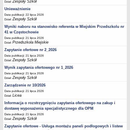
UDOSTĘPNIANIE INFORMACJI PUBLICZNEJ
Zespoły Szkół
Dział:
OCHRONA DANYCH OSOBOWYCH
Unieważnienie
Data publikacji: 22 lipca 2026
Zespoły Szkół
Dział:
Wyniki naboru na stanowisko referenta w Miejskim Przedszkolu nr
41 w Częstochowie
Data publikacji: 21 lipca 2026
Przedszkola Miejskie
Dział:
Zapytanie ofertowe nr 2_2026
Data publikacji: 21 lipca 2026
Zespoły Szkół
Dział:
Wynik zapytania ofertowego nr 1_2026
Data publikacji: 21 lipca 2026
Zespoły Szkół
Dział:
Zarządzenie nr 10/2026
Data publikacji: 21 lipca 2026
Licea
Dział:
Informacja o rozstrzygnięciu zapytania ofertowego na zakup i
dostawę wyposażenia specjalistycznego dla OPM
Data publikacji: 21 lipca 2026
Zespoły Szkół
Dział:
Zapytanie ofertowe - Usługa montażu paneli podłogowych i listew