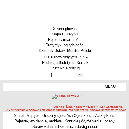
Strona główna
Mapa Biuletynu
Rejestr zmian treści
Statystyki oglądalności
Dziennik Ustaw
Monitor Polski
Menu dodatkowe
Dla słabowidzących
A
powiększ czcionkę
A
standardowy rozmiar czcionki
A
pomniejsz czcionkę
Redakcja Biuletynu
Kontakt
Instrukcja obsługi
Wyszukiwarka artykułów
Szukaj
MENU
Menu
SZKOŁY
Szkoły Podstawowe
ścieżka nawigacji
Strona główna
> Szkoły
> Licea
> lo2
> Zarządzenia
Licea
> Zarządzenie w sprawie ustalania regulaminu wynagradzania pracowników samorządowych
Zespoły Szkół
Statut
Majątek
Godziny dyżurów
Ogłoszenia
Zarządzenia
|
|
|
|
Rejestry, ewidencje, archiwa
Kontrole
Wyróżnienia i oceny
|
|
Techniczne Zakłady Naukowe
Sprawozdania
Deklaracja dostępności
|
PRZEDSZKOLA