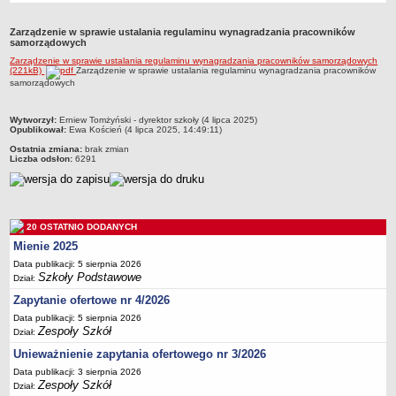
Przedszkola Miejskie
Zarządzenie w sprawie ustalania regulaminu wynagradzania pracowników
ARCHIWUM SZKÓŁ I PLACÓWEK
samorządowych
Zlikwidowane gimnazja
Zarządzenie w sprawie ustalania regulaminu wynagradzania pracowników samorządowych
(221kB)
Zarządzenie w sprawie ustalania regulaminu wynagradzania pracowników
Przekształcone szkoły i placówki
samorządowych
Wielofunkcyjna Placówka
metryczka
Wytworzył:
Erniew Tomżyński - dyrektor szkoły (4 lipca 2025)
SPECJALNE OŚRODKI SZKOLNO-WYCHOWAWCZE
Opublikował:
Ewa Koścień (4 lipca 2025, 14:49:11)
Specjalny Ośrodek nr 1
Ostatnia zmiana:
brak zmian
Liczba odsłon:
6291
Specjalny Ośrodek nr 5
BURSA MIEJSKA
Dane podstawowe
Statut
20 OSTATNIO DODANYCH
Mienie 2025
Majątek
Data publikacji: 5 sierpnia 2026
Godziny dyżurów
Szkoły Podstawowe
Dział:
Ogłoszenie
Zapytanie ofertowe nr 4/2026
Zarządzenia
Data publikacji: 5 sierpnia 2026
Zespoły Szkół
Dział:
Kontrole
Unieważnienie zapytania ofertowego nr 3/2026
Rejestry, ewidencje, archiwa
Data publikacji: 3 sierpnia 2026
Zespoły Szkół
Dział:
Sprawozdania