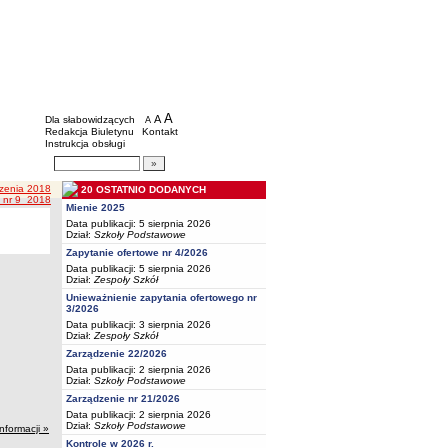
BIP - Oświata Częstochowa
Menu dodatkowe
A
powiększ czcionkę
A
standardowy rozmiar czcionki
Dla słabowidzących
A
pomniejsz czcionkę
Redakcja Biuletynu
Kontakt
Instrukcja obsługi
Wyszukiwarka artykułów
Szukaj
zenia 2018
20 OSTATNIO DODANYCH
e nr 9_2018
Mienie 2025
Data publikacji: 5 sierpnia 2026
Dział:
Szkoły Podstawowe
Zapytanie ofertowe nr 4/2026
Data publikacji: 5 sierpnia 2026
Dział:
Zespoły Szkół
Unieważnienie zapytania ofertowego nr
3/2026
Data publikacji: 3 sierpnia 2026
Dział:
Zespoły Szkół
Zarządzenie 22/2026
Data publikacji: 2 sierpnia 2026
Dział:
Szkoły Podstawowe
Zarządzenie nr 21/2026
Data publikacji: 2 sierpnia 2026
Dział:
Szkoły Podstawowe
informacji »
Kontrole w 2026 r.