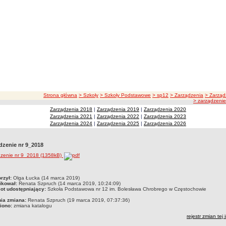
ścieżka nawigacji
Strona główna
> Szkoły
> Szkoły Podstawowe
> sp12
> Zarządzenia
> Zarząd
> zarządzeni
Zarządzenia 2018
|
Zarządzenia 2019
|
Zarządzenia 2020
Zarządzenia 2021
|
Zarządzenia 2022
|
Zarządzenia 2023
Zarządzenia 2024
|
Zarządzenia 2025
|
Zarządzenia 2026
dzenie nr 9_2018
dzenie nr 9_2018 (1358kB)
czka
rzył:
Olga Łucka (14 marca 2019)
ikował:
Renata Szpruch (14 marca 2019, 10:24:09)
ot udostępniający:
Szkoła Podstawowa nr 12 im. Bolesława Chrobrego w Częstochowie
nia zmiana:
Renata Szpruch (19 marca 2019, 07:37:36)
iono:
zmiana katalogu
rejestr zmian tej 