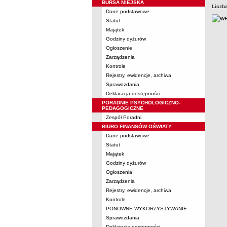
BURSA MIEJSKA
Liczb
Dane podstawowe
Statut
Majątek
Godziny dyżurów
Ogłoszenie
Zarządzenia
Kontrole
Rejestry, ewidencje, archiwa
Sprawozdania
Deklaracja dostępności
PORADNIE PSYCHOLOGICZNO-
PEDAGOGICZNE
Zespół Poradni
BIURO FINANSÓW OŚWIATY
Dane podstawowe
Statut
Majątek
Godziny dyżurów
Ogłoszenia
Zarządzenia
Rejestry, ewidencje, archiwa
Kontrole
PONOWNE WYKORZYSTYWANIE
Sprawozdania
Deklaracja dostępności