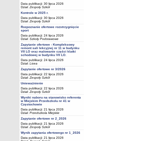
Data publikacji: 30 lipca 2026
Dział:
Zespoły Szkół
Kontrole w 2025 r.
Data publikacji: 30 lipca 2026
Dział:
Zespoły Szkół
Rozpoznanie ofertowe rozstrzygnięcie
sport
Data publikacji: 24 lipca 2026
Dział:
Szkoły Podstawowe
Zapytanie ofertowe - Kompleksowy
remont sali lekcyjnej nr 11 w budynku
VII LO oraz malowanie części klatki
schodowej w budynku VII LO.
Data publikacji: 24 lipca 2026
Dział:
Licea
Zapytanie ofertowe nr 3/2026
Data publikacji: 22 lipca 2026
Dział:
Zespoły Szkół
Unieważnienie
Data publikacji: 22 lipca 2026
Dział:
Zespoły Szkół
Wyniki naboru na stanowisko referenta
w Miejskim Przedszkolu nr 41 w
Częstochowie
Data publikacji: 21 lipca 2026
Dział:
Przedszkola Miejskie
Zapytanie ofertowe nr 2_2026
Data publikacji: 21 lipca 2026
Dział:
Zespoły Szkół
Wynik zapytania ofertowego nr 1_2026
Data publikacji: 21 lipca 2026