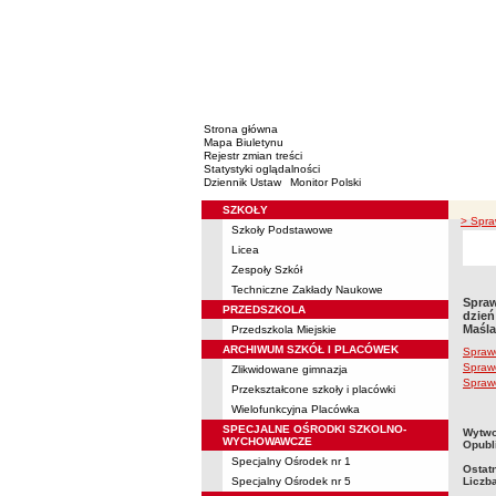
Strona główna
Mapa Biuletynu
Rejestr zmian treści
Statystyki oglądalności
Dziennik Ustaw
Monitor Polski
SZKOŁY
Menu
> Spra
Szkoły Podstawowe
Licea
Zespoły Szkół
Techniczne Zakłady Naukowe
Spraw
PRZEDSZKOLA
dzień
Maśla
Przedszkola Miejskie
ARCHIWUM SZKÓŁ I PLACÓWEK
Spraw
Spraw
Zlikwidowane gimnazja
Spraw
Przekształcone szkoły i placówki
Wielofunkcyjna Placówka
SPECJALNE OŚRODKI SZKOLNO-
metry
Wytwo
WYCHOWAWCZE
Opubl
Specjalny Ośrodek nr 1
Ostat
Specjalny Ośrodek nr 5
Liczb