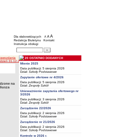
BIP - Oświata Częstochowa
Menu dodatkowe
A
powiększ czcionkę
A
standardowy rozmiar czcionki
Dla słabowidzących
A
pomniejsz czcionkę
Redakcja Biuletynu
Kontakt
Instrukcja obsługi
Wyszukiwarka artykułów
Szukaj
rawozdania
20 OSTATNIO DODANYCH
dzień 31.12.2025 rok i autoryzowane przez Główną Księgową i Dyrektora szkoły Pana Arkadiusz
Mienie 2025
Data publikacji: 5 sierpnia 2026
Dział:
Szkoły Podstawowe
Zapytanie ofertowe nr 4/2026
Data publikacji: 5 sierpnia 2026
ądzone na
Dział:
Zespoły Szkół
diusza
Unieważnienie zapytania ofertowego nr
3/2026
Data publikacji: 3 sierpnia 2026
Dział:
Zespoły Szkół
Zarządzenie 22/2026
Data publikacji: 2 sierpnia 2026
Dział:
Szkoły Podstawowe
Zarządzenie nr 21/2026
Data publikacji: 2 sierpnia 2026
Dział:
Szkoły Podstawowe
Kontrole w 2026 r.