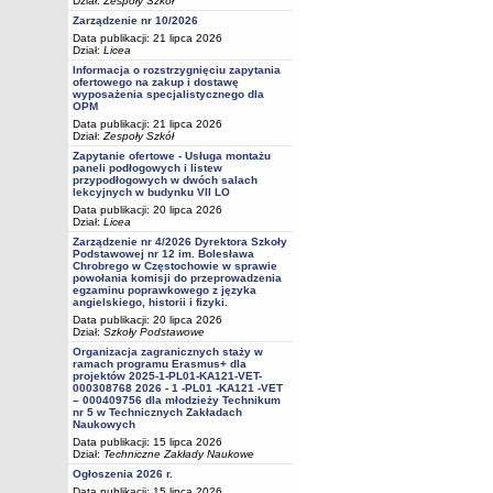
Dział:
Zespoły Szkół
Zarządzenie nr 10/2026
Data publikacji: 21 lipca 2026
Dział:
Licea
Informacja o rozstrzygnięciu zapytania
ofertowego na zakup i dostawę
wyposażenia specjalistycznego dla
OPM
Data publikacji: 21 lipca 2026
Dział:
Zespoły Szkół
Zapytanie ofertowe - Usługa montażu
paneli podłogowych i listew
przypodłogowych w dwóch salach
lekcyjnych w budynku VII LO
Data publikacji: 20 lipca 2026
Dział:
Licea
Zarządzenie nr 4/2026 Dyrektora Szkoły
Podstawowej nr 12 im. Bolesława
Chrobrego w Częstochowie w sprawie
powołania komisji do przeprowadzenia
egzaminu poprawkowego z języka
angielskiego, historii i fizyki.
Data publikacji: 20 lipca 2026
Dział:
Szkoły Podstawowe
Organizacja zagranicznych staży w
ramach programu Erasmus+ dla
projektów 2025-1-PL01-KA121-VET-
000308768 2026 - 1 -PL01 -KA121 -VET
– 000409756 dla młodzieży Technikum
nr 5 w Technicznych Zakładach
Naukowych
Data publikacji: 15 lipca 2026
Dział:
Techniczne Zakłady Naukowe
Ogłoszenia 2026 r.
Data publikacji: 15 lipca 2026