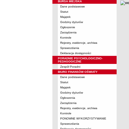
BURSA MIEJSKA
Dane podstawowe
Statut
Majątek
Godziny dyżurów
Ogłoszenie
Zarządzenia
Kontrole
Rejestry, ewidencje, archiwa
Sprawozdania
Deklaracja dostępności
PORADNIE PSYCHOLOGICZNO-
PEDAGOGICZNE
Zespół Poradni
BIURO FINANSÓW OŚWIATY
Dane podstawowe
Statut
Majątek
Godziny dyżurów
Ogłoszenia
Zarządzenia
Rejestry, ewidencje, archiwa
Kontrole
PONOWNE WYKORZYSTYWANIE
Sprawozdania
Deklaracja dostępności