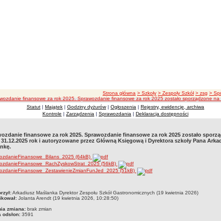
ścieżka nawigacji
Strona główna
> Szkoły
> Zespoły Szkół
> zsg
> Sp
wozdanie finansowe za rok 2025. Sprawozdanie finansowe za rok 2025 zostało sporządzone na 
Statut
|
Majątek
|
Godziny dyżurów
|
Ogłoszenia
|
Rejestry, ewidencje, archiwa
Kontrole
|
Zarządzenia
|
Sprawozdania
|
Deklaracja dostępności
ozdanie finansowe za rok 2025. Sprawozdanie finansowe za rok 2025 zostało sporz
 31.12.2025 rok i autoryzowane przez Główną Księgową i Dyrektora szkoły Pana Arka
nkę.
ozdanieFinansowe_Bilans_2025 (64kB)
ozdanieFinansowe_RachZyskowStrat_2025 (56kB)
ozdanieFinansowe_ZestawienieZmianFunJed_2025 (51kB)
czka
rzył:
Arkadiusz Maślanka Dyrektor Zespołu Szkół Gastronomicznych (19 kwietnia 2026)
ikował:
Jolanta Arendt (19 kwietnia 2026, 10:28:50)
nia zmiana:
brak zmian
a odsłon:
3591