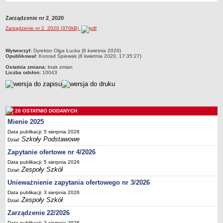
Przedszkola Miejskie
Zarządzenie nr 2_2020
ARCHIWUM SZKÓŁ I PLACÓWEK
Zarządzenie nr 2_2020 (370kB)
Zlikwidowane gimnazja
Przekształcone szkoły i placówki
metryczka
Wytworzył:
Dyrektor Olga Łucka (6 kwietnia 2020)
Opublikował:
Konrad Śpiewak (6 kwietnia 2020, 17:35:27)
Wielofunkcyjna Placówka
Ostatnia zmiana:
brak zmian
SPECJALNE OŚRODKI SZKOLNO-WYCHOWAWCZE
Liczba odsłon:
10043
Specjalny Ośrodek nr 1
Specjalny Ośrodek nr 5
BURSA MIEJSKA
20 OSTATNIO DODANYCH
Dane podstawowe
Mienie 2025
Statut
Data publikacji: 5 sierpnia 2026
Szkoły Podstawowe
Dział:
Majątek
Zapytanie ofertowe nr 4/2026
Godziny dyżurów
Data publikacji: 5 sierpnia 2026
Ogłoszenie
Zespoły Szkół
Dział:
Zarządzenia
Unieważnienie zapytania ofertowego nr 3/2026
Kontrole
Data publikacji: 3 sierpnia 2026
Zespoły Szkół
Dział:
Rejestry, ewidencje, archiwa
Zarządzenie 22/2026
Sprawozdania
Data publikacji: 2 sierpnia 2026