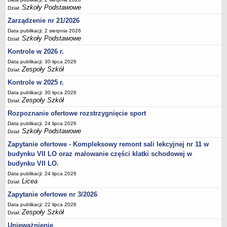
Szkoły Podstawowe
Deklaracja dostępności
Dział:
Zarządzenie nr 21/2026
PORADNIE PSYCHOLOGICZNO-PEDAGOGICZNE
Zespół Poradni
Data publikacji: 2 sierpnia 2026
Szkoły Podstawowe
Dział:
BIURO FINANSÓW OŚWIATY
Kontrole w 2026 r.
Dane podstawowe
Data publikacji: 30 lipca 2026
Statut
Zespoły Szkół
Dział:
Majątek
Kontrole w 2025 r.
Godziny dyżurów
Data publikacji: 30 lipca 2026
Zespoły Szkół
Dział:
Ogłoszenia
Rozpoznanie ofertowe rozstrzygnięcie sport
Zarządzenia
Data publikacji: 24 lipca 2026
Szkoły Podstawowe
Rejestry, ewidencje, archiwa
Dział:
Zapytanie ofertowe - Kompleksowy remont sali lekcyjnej nr 11 w
Kontrole
budynku VII LO oraz malowanie części klatki schodowej w
PONOWNE WYKORZYSTYWANIE
budynku VII LO.
Sprawozdania
Data publikacji: 24 lipca 2026
Licea
Dział:
Deklaracja dostępności
Zapytanie ofertowe nr 3/2026
DEKLARACJA DOSTĘPNOŚCI
Data publikacji: 22 lipca 2026
OŚWIADCZENIA MAJĄTKOWE
Zespoły Szkół
Dział:
PONOWNE WYKORZYSTYWANIE
Unieważnienie