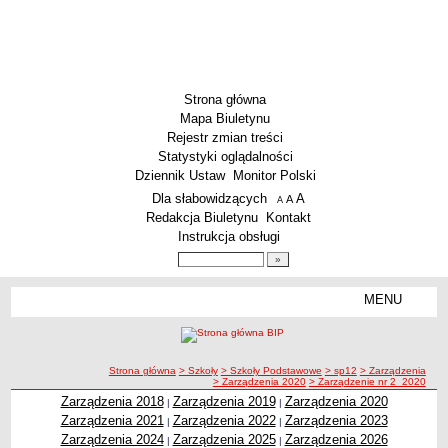
Strona główna
Mapa Biuletynu
Rejestr zmian treści
Statystyki oglądalności
Dziennik Ustaw
Monitor Polski
Menu dodatkowe
Dla słabowidzących
A
powiększ czcionkę
A
standardowy rozmiar czcionki
A
pomniejsz czcionkę
Redakcja Biuletynu
Kontakt
Instrukcja obsługi
Wyszukiwarka artykułów
Szukaj
MENU
Menu
SZKOŁY
Szkoły Podstawowe
ścieżka nawigacji
Strona główna
> Szkoły
> Szkoły Podstawowe
> sp12
> Zarządzenia
Licea
> Zarządzenia 2020
> Zarządzenie nr 2_2020
Zespoły Szkół
Zarządzenia 2018
Zarządzenia 2019
Zarządzenia 2020
|
|
Zarządzenia 2021
Zarządzenia 2022
Zarządzenia 2023
|
|
Techniczne Zakłady Naukowe
Zarządzenia 2024
Zarządzenia 2025
Zarządzenia 2026
|
|
PRZEDSZKOLA