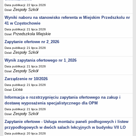
UDOSTĘPNIANIE INFORMACJI PUBLICZNEJ
Data publikacji: 22 lipca 2026
OCHRONA DANYCH OSOBOWYCH
Zespoły Szkół
Dział:
Wyniki naboru na stanowisko referenta w Miejskim Przedszkolu nr
41 w Częstochowie
Data publikacji: 21 lipca 2026
Przedszkola Miejskie
Dział:
Zapytanie ofertowe nr 2_2026
Data publikacji: 21 lipca 2026
Zespoły Szkół
Dział:
Wynik zapytania ofertowego nr 1_2026
Data publikacji: 21 lipca 2026
Zespoły Szkół
Dział:
Zarządzenie nr 10/2026
Data publikacji: 21 lipca 2026
Licea
Dział:
Informacja o rozstrzygnięciu zapytania ofertowego na zakup i
dostawę wyposażenia specjalistycznego dla OPM
Data publikacji: 21 lipca 2026
Zespoły Szkół
Dział:
Zapytanie ofertowe - Usługa montażu paneli podłogowych i listew
przypodłogowych w dwóch salach lekcyjnych w budynku VII LO
Data publikacji: 20 lipca 2026