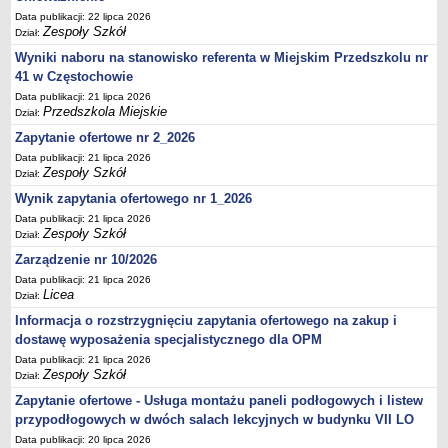
UDOSTĘPNIANIE INFORMACJI PUBLICZNEJ
Data publikacji: 22 lipca 2026
OCHRONA DANYCH OSOBOWYCH
Zespoły Szkół
Dział:
Wyniki naboru na stanowisko referenta w Miejskim Przedszkolu nr
41 w Częstochowie
Data publikacji: 21 lipca 2026
Przedszkola Miejskie
Dział:
Zapytanie ofertowe nr 2_2026
Data publikacji: 21 lipca 2026
Zespoły Szkół
Dział:
Wynik zapytania ofertowego nr 1_2026
Data publikacji: 21 lipca 2026
Zespoły Szkół
Dział:
Zarządzenie nr 10/2026
Data publikacji: 21 lipca 2026
Licea
Dział:
Informacja o rozstrzygnięciu zapytania ofertowego na zakup i
dostawę wyposażenia specjalistycznego dla OPM
Data publikacji: 21 lipca 2026
Zespoły Szkół
Dział:
Zapytanie ofertowe - Usługa montażu paneli podłogowych i listew
przypodłogowych w dwóch salach lekcyjnych w budynku VII LO
Data publikacji: 20 lipca 2026