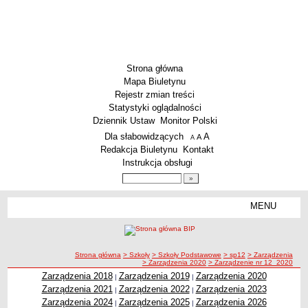
Strona główna
Mapa Biuletynu
Rejestr zmian treści
Statystyki oglądalności
Dziennik Ustaw
Monitor Polski
Menu dodatkowe
Dla słabowidzących
A
powiększ czcionkę
A
standardowy rozmiar czcionki
A
pomniejsz czcionkę
Redakcja Biuletynu
Kontakt
Instrukcja obsługi
Wyszukiwarka artykułów
Szukaj
MENU
Menu
SZKOŁY
Szkoły Podstawowe
ścieżka nawigacji
Strona główna
> Szkoły
> Szkoły Podstawowe
> sp12
> Zarządzenia
Licea
> Zarządzenia 2020
> Zarządzenie nr 12_2020
Zespoły Szkół
Zarządzenia 2018
Zarządzenia 2019
Zarządzenia 2020
|
|
Zarządzenia 2021
Zarządzenia 2022
Zarządzenia 2023
|
|
Techniczne Zakłady Naukowe
Zarządzenia 2024
Zarządzenia 2025
Zarządzenia 2026
|
|
PRZEDSZKOLA