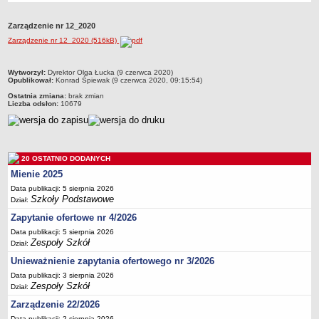
Przedszkola Miejskie
Zarządzenie nr 12_2020
ARCHIWUM SZKÓŁ I PLACÓWEK
Zarządzenie nr 12_2020 (516kB)
Zlikwidowane gimnazja
Przekształcone szkoły i placówki
metryczka
Wytworzył:
Dyrektor Olga Łucka (9 czerwca 2020)
Opublikował:
Konrad Śpiewak (9 czerwca 2020, 09:15:54)
Wielofunkcyjna Placówka
Ostatnia zmiana:
brak zmian
SPECJALNE OŚRODKI SZKOLNO-WYCHOWAWCZE
Liczba odsłon:
10679
Specjalny Ośrodek nr 1
Specjalny Ośrodek nr 5
BURSA MIEJSKA
20 OSTATNIO DODANYCH
Dane podstawowe
Mienie 2025
Statut
Data publikacji: 5 sierpnia 2026
Szkoły Podstawowe
Dział:
Majątek
Zapytanie ofertowe nr 4/2026
Godziny dyżurów
Data publikacji: 5 sierpnia 2026
Ogłoszenie
Zespoły Szkół
Dział:
Zarządzenia
Unieważnienie zapytania ofertowego nr 3/2026
Kontrole
Data publikacji: 3 sierpnia 2026
Zespoły Szkół
Dział:
Rejestry, ewidencje, archiwa
Zarządzenie 22/2026
Sprawozdania
Data publikacji: 2 sierpnia 2026