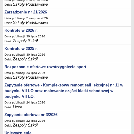
Szkoły Podstawowe
Deklaracja dostępności
Dział:
Zarządzenie nr 21/2026
PORADNIE PSYCHOLOGICZNO-PEDAGOGICZNE
Zespół Poradni
Data publikacji: 2 sierpnia 2026
Szkoły Podstawowe
Dział:
BIURO FINANSÓW OŚWIATY
Kontrole w 2026 r.
Dane podstawowe
Data publikacji: 30 lipca 2026
Statut
Zespoły Szkół
Dział:
Majątek
Kontrole w 2025 r.
Godziny dyżurów
Data publikacji: 30 lipca 2026
Zespoły Szkół
Dział:
Ogłoszenia
Rozpoznanie ofertowe rozstrzygnięcie sport
Zarządzenia
Data publikacji: 24 lipca 2026
Szkoły Podstawowe
Rejestry, ewidencje, archiwa
Dział:
Zapytanie ofertowe - Kompleksowy remont sali lekcyjnej nr 11 w
Kontrole
budynku VII LO oraz malowanie części klatki schodowej w
PONOWNE WYKORZYSTYWANIE
budynku VII LO.
Sprawozdania
Data publikacji: 24 lipca 2026
Licea
Dział:
Deklaracja dostępności
Zapytanie ofertowe nr 3/2026
DEKLARACJA DOSTĘPNOŚCI
Data publikacji: 22 lipca 2026
OŚWIADCZENIA MAJĄTKOWE
Zespoły Szkół
Dział:
PONOWNE WYKORZYSTYWANIE
Unieważnienie