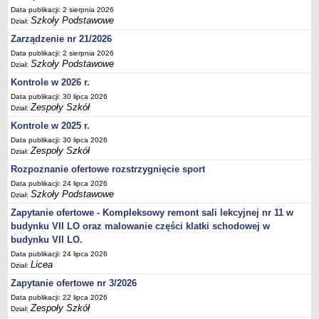
Data publikacji: 2 sierpnia 2026
Deklaracja dostępności
Szkoły Podstawowe
Dział:
PORADNIE PSYCHOLOGICZNO-PEDAGOGICZNE
Zarządzenie nr 21/2026
Zespół Poradni
Data publikacji: 2 sierpnia 2026
BIURO FINANSÓW OŚWIATY
Szkoły Podstawowe
Dział:
Dane podstawowe
Kontrole w 2026 r.
Statut
Data publikacji: 30 lipca 2026
Zespoły Szkół
Dział:
Majątek
Kontrole w 2025 r.
Godziny dyżurów
Data publikacji: 30 lipca 2026
Ogłoszenia
Zespoły Szkół
Dział:
Zarządzenia
Rozpoznanie ofertowe rozstrzygnięcie sport
Data publikacji: 24 lipca 2026
Rejestry, ewidencje, archiwa
Szkoły Podstawowe
Dział:
Kontrole
Zapytanie ofertowe - Kompleksowy remont sali lekcyjnej nr 11 w
PONOWNE WYKORZYSTYWANIE
budynku VII LO oraz malowanie części klatki schodowej w
budynku VII LO.
Sprawozdania
Data publikacji: 24 lipca 2026
Deklaracja dostępności
Licea
Dział:
DEKLARACJA DOSTĘPNOŚCI
Zapytanie ofertowe nr 3/2026
OŚWIADCZENIA MAJĄTKOWE
Data publikacji: 22 lipca 2026
PONOWNE WYKORZYSTYWANIE
Zespoły Szkół
Dział: