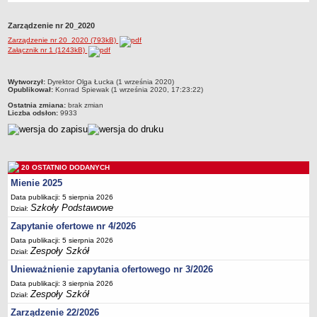
Przedszkola Miejskie
Zarządzenie nr 20_2020
ARCHIWUM SZKÓŁ I PLACÓWEK
Zarządzenie nr 20_2020 (793kB)
Zlikwidowane gimnazja
Załącznik nr 1 (1243kB)
Przekształcone szkoły i placówki
metryczka
Wielofunkcyjna Placówka
Wytworzył:
Dyrektor Olga Łucka (1 września 2020)
Opublikował:
Konrad Śpiewak (1 września 2020, 17:23:22)
SPECJALNE OŚRODKI SZKOLNO-WYCHOWAWCZE
Ostatnia zmiana:
brak zmian
Specjalny Ośrodek nr 1
Liczba odsłon:
9933
Specjalny Ośrodek nr 5
BURSA MIEJSKA
Dane podstawowe
20 OSTATNIO DODANYCH
Statut
Mienie 2025
Data publikacji: 5 sierpnia 2026
Majątek
Szkoły Podstawowe
Dział:
Godziny dyżurów
Zapytanie ofertowe nr 4/2026
Ogłoszenie
Data publikacji: 5 sierpnia 2026
Zespoły Szkół
Dział:
Zarządzenia
Unieważnienie zapytania ofertowego nr 3/2026
Kontrole
Data publikacji: 3 sierpnia 2026
Rejestry, ewidencje, archiwa
Zespoły Szkół
Dział:
Sprawozdania
Zarządzenie 22/2026