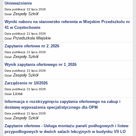
UDOSTĘPNIANIE INFORMACJI PUBLICZNEJ
Unieważnienie
OCHRONA DANYCH OSOBOWYCH
Data publikacji: 22 lipca 2026
Zespoły Szkół
Dział:
Wyniki naboru na stanowisko referenta w Miejskim Przedszkolu nr
41 w Częstochowie
Data publikacji: 21 lipca 2026
Przedszkola Miejskie
Dział:
Zapytanie ofertowe nr 2_2026
Data publikacji: 21 lipca 2026
Zespoły Szkół
Dział:
Wynik zapytania ofertowego nr 1_2026
Data publikacji: 21 lipca 2026
Zespoły Szkół
Dział:
Zarządzenie nr 10/2026
Data publikacji: 21 lipca 2026
Licea
Dział:
Informacja o rozstrzygnięciu zapytania ofertowego na zakup i
dostawę wyposażenia specjalistycznego dla OPM
Data publikacji: 21 lipca 2026
Zespoły Szkół
Dział:
Zapytanie ofertowe - Usługa montażu paneli podłogowych i listew
przypodłogowych w dwóch salach lekcyjnych w budynku VII LO