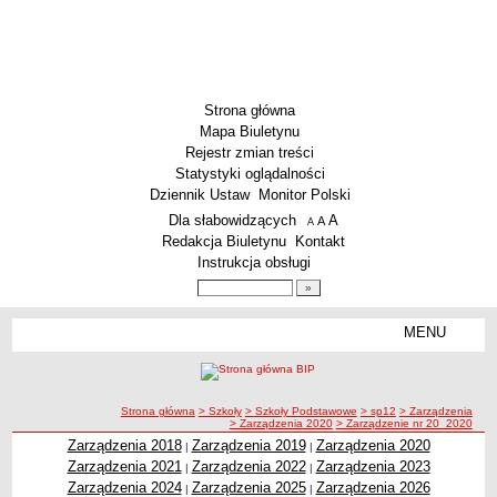
Strona główna
Mapa Biuletynu
Rejestr zmian treści
Statystyki oglądalności
Dziennik Ustaw
Monitor Polski
Menu dodatkowe
Dla słabowidzących
A
powiększ czcionkę
A
standardowy rozmiar czcionki
A
pomniejsz czcionkę
Redakcja Biuletynu
Kontakt
Instrukcja obsługi
Wyszukiwarka artykułów
Szukaj
MENU
Menu
SZKOŁY
Szkoły Podstawowe
ścieżka nawigacji
Strona główna
> Szkoły
> Szkoły Podstawowe
> sp12
> Zarządzenia
Licea
> Zarządzenia 2020
> Zarządzenie nr 20_2020
Zespoły Szkół
Zarządzenia 2018
Zarządzenia 2019
Zarządzenia 2020
|
|
Zarządzenia 2021
Zarządzenia 2022
Zarządzenia 2023
|
|
Techniczne Zakłady Naukowe
Zarządzenia 2024
Zarządzenia 2025
Zarządzenia 2026
|
|
PRZEDSZKOLA