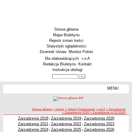
Strona główna
Mapa Biuletynu
Rejestr zmian treści
Statystyki oglądalności
Dziennik Ustaw
Monitor Polski
Menu dodatkowe
Dla słabowidzących
A
powiększ czcionkę
A
standardowy rozmiar czcionki
A
pomniejsz czcionkę
Redakcja Biuletynu
Kontakt
Instrukcja obsługi
Wyszukiwarka artykułów
Szukaj
MENU
Menu
SZKOŁY
Szkoły Podstawowe
ścieżka nawigacji
Strona główna
> Szkoły
> Szkoły Podstawowe
> sp12
> Zarządzenia
Licea
> Zarządzenia 2020
> Zarządzenie nr 23 2020
Zespoły Szkół
Zarządzenia 2018
Zarządzenia 2019
Zarządzenia 2020
|
|
Zarządzenia 2021
Zarządzenia 2022
Zarządzenia 2023
|
|
Techniczne Zakłady Naukowe
Zarządzenia 2024
Zarządzenia 2025
Zarządzenia 2026
|
|
PRZEDSZKOLA