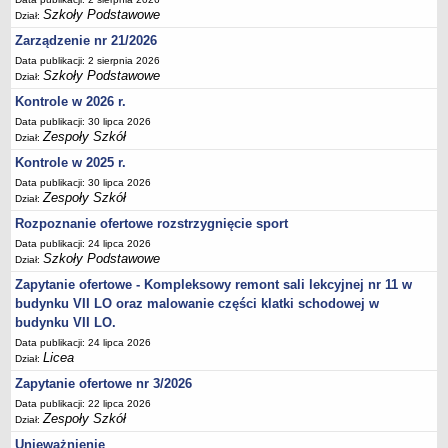
Szkoły Podstawowe
Deklaracja dostępności
Dział:
Zarządzenie nr 21/2026
PORADNIE PSYCHOLOGICZNO-PEDAGOGICZNE
Zespół Poradni
Data publikacji: 2 sierpnia 2026
Szkoły Podstawowe
Dział:
BIURO FINANSÓW OŚWIATY
Kontrole w 2026 r.
Dane podstawowe
Data publikacji: 30 lipca 2026
Statut
Zespoły Szkół
Dział:
Majątek
Kontrole w 2025 r.
Godziny dyżurów
Data publikacji: 30 lipca 2026
Zespoły Szkół
Dział:
Ogłoszenia
Rozpoznanie ofertowe rozstrzygnięcie sport
Zarządzenia
Data publikacji: 24 lipca 2026
Szkoły Podstawowe
Rejestry, ewidencje, archiwa
Dział:
Zapytanie ofertowe - Kompleksowy remont sali lekcyjnej nr 11 w
Kontrole
budynku VII LO oraz malowanie części klatki schodowej w
PONOWNE WYKORZYSTYWANIE
budynku VII LO.
Sprawozdania
Data publikacji: 24 lipca 2026
Licea
Dział:
Deklaracja dostępności
Zapytanie ofertowe nr 3/2026
DEKLARACJA DOSTĘPNOŚCI
Data publikacji: 22 lipca 2026
OŚWIADCZENIA MAJĄTKOWE
Zespoły Szkół
Dział:
PONOWNE WYKORZYSTYWANIE
Unieważnienie