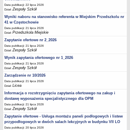
UDOSTĘPNIANIE INFORMACJI PUBLICZNEJ
Data publikacji: 22 lipca 2026
OCHRONA DANYCH OSOBOWYCH
Zespoły Szkół
Dział:
Wyniki naboru na stanowisko referenta w Miejskim Przedszkolu nr
41 w Częstochowie
Data publikacji: 21 lipca 2026
Przedszkola Miejskie
Dział:
Zapytanie ofertowe nr 2_2026
Data publikacji: 21 lipca 2026
Zespoły Szkół
Dział:
Wynik zapytania ofertowego nr 1_2026
Data publikacji: 21 lipca 2026
Zespoły Szkół
Dział:
Zarządzenie nr 10/2026
Data publikacji: 21 lipca 2026
Licea
Dział:
Informacja o rozstrzygnięciu zapytania ofertowego na zakup i
dostawę wyposażenia specjalistycznego dla OPM
Data publikacji: 21 lipca 2026
Zespoły Szkół
Dział:
Zapytanie ofertowe - Usługa montażu paneli podłogowych i listew
przypodłogowych w dwóch salach lekcyjnych w budynku VII LO
Data publikacji: 20 lipca 2026