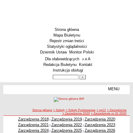
Strona główna
Mapa Biuletynu
Rejestr zmian treści
Statystyki oglądalności
Dziennik Ustaw
Monitor Polski
Menu dodatkowe
Dla słabowidzących
A
powiększ czcionkę
A
standardowy rozmiar czcionki
A
pomniejsz czcionkę
Redakcja Biuletynu
Kontakt
Instrukcja obsługi
Wyszukiwarka artykułów
Szukaj
MENU
Menu
SZKOŁY
Szkoły Podstawowe
ścieżka nawigacji
Strona główna
> Szkoły
> Szkoły Podstawowe
> sp12
> Zarządzenia
Licea
> Zarządzenia 2020
> Zarządzenie nr 32 2020
Zespoły Szkół
Zarządzenia 2018
Zarządzenia 2019
Zarządzenia 2020
|
|
Zarządzenia 2021
Zarządzenia 2022
Zarządzenia 2023
|
|
Techniczne Zakłady Naukowe
Zarządzenia 2024
Zarządzenia 2025
Zarządzenia 2026
|
|
PRZEDSZKOLA