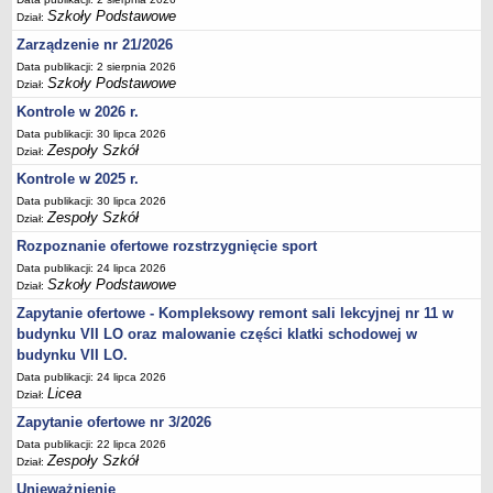
Szkoły Podstawowe
Deklaracja dostępności
Dział:
Zarządzenie nr 21/2026
PORADNIE PSYCHOLOGICZNO-PEDAGOGICZNE
Zespół Poradni
Data publikacji: 2 sierpnia 2026
Szkoły Podstawowe
Dział:
BIURO FINANSÓW OŚWIATY
Kontrole w 2026 r.
Dane podstawowe
Data publikacji: 30 lipca 2026
Statut
Zespoły Szkół
Dział:
Majątek
Kontrole w 2025 r.
Godziny dyżurów
Data publikacji: 30 lipca 2026
Zespoły Szkół
Dział:
Ogłoszenia
Rozpoznanie ofertowe rozstrzygnięcie sport
Zarządzenia
Data publikacji: 24 lipca 2026
Szkoły Podstawowe
Rejestry, ewidencje, archiwa
Dział:
Zapytanie ofertowe - Kompleksowy remont sali lekcyjnej nr 11 w
Kontrole
budynku VII LO oraz malowanie części klatki schodowej w
PONOWNE WYKORZYSTYWANIE
budynku VII LO.
Sprawozdania
Data publikacji: 24 lipca 2026
Licea
Dział:
Deklaracja dostępności
Zapytanie ofertowe nr 3/2026
DEKLARACJA DOSTĘPNOŚCI
Data publikacji: 22 lipca 2026
OŚWIADCZENIA MAJĄTKOWE
Zespoły Szkół
Dział:
PONOWNE WYKORZYSTYWANIE
Unieważnienie