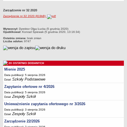
Przedszkola Miejskie
Zarządzenie nr 32 2020
ARCHIWUM SZKÓŁ I PLACÓWEK
Zarządzenie nr 32 2020 (819kB)
Zlikwidowane gimnazja
Przekształcone szkoły i placówki
metryczka
Wytworzył:
Dyrektor Olga Łucka (5 grudnia 2020)
Opublikował:
Konrad Śpiewak (5 grudnia 2020, 13:16:34)
Wielofunkcyjna Placówka
Ostatnia zmiana:
brak zmian
SPECJALNE OŚRODKI SZKOLNO-WYCHOWAWCZE
Liczba odsłon:
9747
Specjalny Ośrodek nr 1
Specjalny Ośrodek nr 5
BURSA MIEJSKA
20 OSTATNIO DODANYCH
Dane podstawowe
Mienie 2025
Statut
Data publikacji: 5 sierpnia 2026
Szkoły Podstawowe
Dział:
Majątek
Zapytanie ofertowe nr 4/2026
Godziny dyżurów
Data publikacji: 5 sierpnia 2026
Ogłoszenie
Zespoły Szkół
Dział:
Zarządzenia
Unieważnienie zapytania ofertowego nr 3/2026
Kontrole
Data publikacji: 3 sierpnia 2026
Zespoły Szkół
Dział:
Rejestry, ewidencje, archiwa
Zarządzenie 22/2026
Sprawozdania
Data publikacji: 2 sierpnia 2026