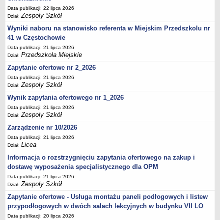
UDOSTĘPNIANIE INFORMACJI PUBLICZNEJ
Data publikacji: 22 lipca 2026
OCHRONA DANYCH OSOBOWYCH
Zespoły Szkół
Dział:
Wyniki naboru na stanowisko referenta w Miejskim Przedszkolu nr
41 w Częstochowie
Data publikacji: 21 lipca 2026
Przedszkola Miejskie
Dział:
Zapytanie ofertowe nr 2_2026
Data publikacji: 21 lipca 2026
Zespoły Szkół
Dział:
Wynik zapytania ofertowego nr 1_2026
Data publikacji: 21 lipca 2026
Zespoły Szkół
Dział:
Zarządzenie nr 10/2026
Data publikacji: 21 lipca 2026
Licea
Dział:
Informacja o rozstrzygnięciu zapytania ofertowego na zakup i
dostawę wyposażenia specjalistycznego dla OPM
Data publikacji: 21 lipca 2026
Zespoły Szkół
Dział:
Zapytanie ofertowe - Usługa montażu paneli podłogowych i listew
przypodłogowych w dwóch salach lekcyjnych w budynku VII LO
Data publikacji: 20 lipca 2026