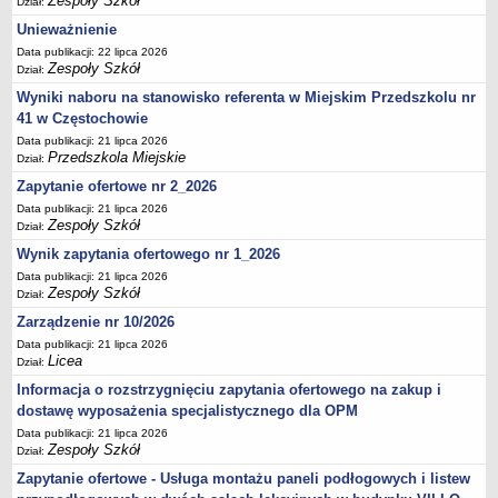
Zespoły Szkół
Dział:
UDOSTĘPNIANIE INFORMACJI PUBLICZNEJ
OCHRONA DANYCH OSOBOWYCH
Unieważnienie
Data publikacji: 22 lipca 2026
Zespoły Szkół
Dział:
Wyniki naboru na stanowisko referenta w Miejskim Przedszkolu nr
41 w Częstochowie
Data publikacji: 21 lipca 2026
Przedszkola Miejskie
Dział:
Zapytanie ofertowe nr 2_2026
Data publikacji: 21 lipca 2026
Zespoły Szkół
Dział:
Wynik zapytania ofertowego nr 1_2026
Data publikacji: 21 lipca 2026
Zespoły Szkół
Dział:
Zarządzenie nr 10/2026
Data publikacji: 21 lipca 2026
Licea
Dział:
Informacja o rozstrzygnięciu zapytania ofertowego na zakup i
dostawę wyposażenia specjalistycznego dla OPM
Data publikacji: 21 lipca 2026
Zespoły Szkół
Dział:
Zapytanie ofertowe - Usługa montażu paneli podłogowych i listew