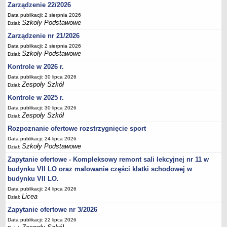
Zarządzenie 22/2026
Deklaracja dostępności
Data publikacji: 2 sierpnia 2026
PORADNIE PSYCHOLOGICZNO-PEDAGOGICZNE
Szkoły Podstawowe
Dział:
Zespół Poradni
Zarządzenie nr 21/2026
BIURO FINANSÓW OŚWIATY
Data publikacji: 2 sierpnia 2026
Dane podstawowe
Szkoły Podstawowe
Dział:
Statut
Kontrole w 2026 r.
Data publikacji: 30 lipca 2026
Majątek
Zespoły Szkół
Dział:
Godziny dyżurów
Kontrole w 2025 r.
Ogłoszenia
Data publikacji: 30 lipca 2026
Zespoły Szkół
Dział:
Zarządzenia
Rozpoznanie ofertowe rozstrzygnięcie sport
Rejestry, ewidencje, archiwa
Data publikacji: 24 lipca 2026
Kontrole
Szkoły Podstawowe
Dział:
PONOWNE WYKORZYSTYWANIE
Zapytanie ofertowe - Kompleksowy remont sali lekcyjnej nr 11 w
budynku VII LO oraz malowanie części klatki schodowej w
Sprawozdania
budynku VII LO.
Deklaracja dostępności
Data publikacji: 24 lipca 2026
Licea
DEKLARACJA DOSTĘPNOŚCI
Dział:
OŚWIADCZENIA MAJĄTKOWE
Zapytanie ofertowe nr 3/2026
PONOWNE WYKORZYSTYWANIE
Data publikacji: 22 lipca 2026