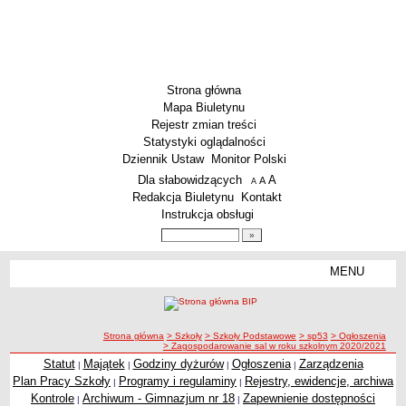
Strona główna
Mapa Biuletynu
Rejestr zmian treści
Statystyki oglądalności
Dziennik Ustaw
Monitor Polski
Menu dodatkowe
Dla słabowidzących
A
powiększ czcionkę
A
standardowy rozmiar czcionki
A
pomniejsz czcionkę
Redakcja Biuletynu
Kontakt
Instrukcja obsługi
Wyszukiwarka artykułów
Szukaj
MENU
Menu
SZKOŁY
Szkoły Podstawowe
ścieżka nawigacji
Strona główna
> Szkoły
> Szkoły Podstawowe
> sp53
> Ogłoszenia
Licea
> Zagospodarowanie sal w roku szkolnym 2020/2021
Zespoły Szkół
Statut
Majątek
Godziny dyżurów
Ogłoszenia
Zarządzenia
|
|
|
|
Plan Pracy Szkoły
Programy i regulaminy
Rejestry, ewidencje, archiwa
|
|
Techniczne Zakłady Naukowe
Kontrole
Archiwum - Gimnazjum nr 18
Zapewnienie dostępności
|
|
PRZEDSZKOLA