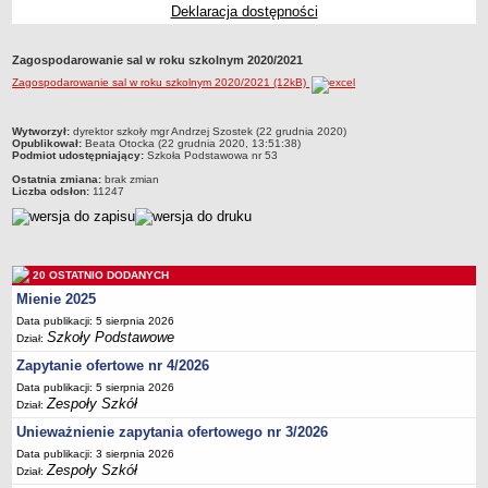
Deklaracja dostępności
Przedszkola Miejskie
ARCHIWUM SZKÓŁ I PLACÓWEK
Zagospodarowanie sal w roku szkolnym 2020/2021
Zlikwidowane gimnazja
Zagospodarowanie sal w roku szkolnym 2020/2021 (12kB)
Przekształcone szkoły i placówki
Wielofunkcyjna Placówka
metryczka
Wytworzył:
dyrektor szkoły mgr Andrzej Szostek (22 grudnia 2020)
Opublikował:
Beata Otocka (22 grudnia 2020, 13:51:38)
SPECJALNE OŚRODKI SZKOLNO-WYCHOWAWCZE
Podmiot udostępniający:
Szkoła Podstawowa nr 53
Specjalny Ośrodek nr 1
Ostatnia zmiana:
brak zmian
Liczba odsłon:
11247
Specjalny Ośrodek nr 5
BURSA MIEJSKA
Dane podstawowe
20 OSTATNIO DODANYCH
Statut
Mienie 2025
Majątek
Data publikacji: 5 sierpnia 2026
Godziny dyżurów
Szkoły Podstawowe
Dział:
Ogłoszenie
Zapytanie ofertowe nr 4/2026
Data publikacji: 5 sierpnia 2026
Zarządzenia
Zespoły Szkół
Dział:
Kontrole
Unieważnienie zapytania ofertowego nr 3/2026
Rejestry, ewidencje, archiwa
Data publikacji: 3 sierpnia 2026
Zespoły Szkół
Dział:
Sprawozdania