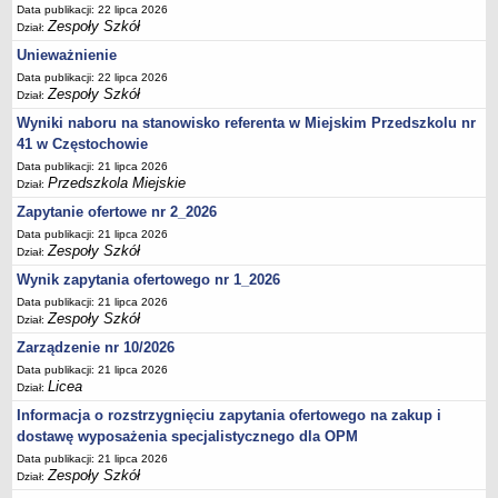
UDOSTĘPNIANIE INFORMACJI PUBLICZNEJ
Data publikacji: 22 lipca 2026
Zespoły Szkół
OCHRONA DANYCH OSOBOWYCH
Dział:
Unieważnienie
Data publikacji: 22 lipca 2026
Zespoły Szkół
Dział:
Wyniki naboru na stanowisko referenta w Miejskim Przedszkolu nr
41 w Częstochowie
Data publikacji: 21 lipca 2026
Przedszkola Miejskie
Dział:
Zapytanie ofertowe nr 2_2026
Data publikacji: 21 lipca 2026
Zespoły Szkół
Dział:
Wynik zapytania ofertowego nr 1_2026
Data publikacji: 21 lipca 2026
Zespoły Szkół
Dział:
Zarządzenie nr 10/2026
Data publikacji: 21 lipca 2026
Licea
Dział:
Informacja o rozstrzygnięciu zapytania ofertowego na zakup i
dostawę wyposażenia specjalistycznego dla OPM
Data publikacji: 21 lipca 2026
Zespoły Szkół
Dział: