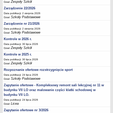
Zespoły Szkół
Dział:
Deklaracja dostępności
Zarządzenie 22/2026
PORADNIE PSYCHOLOGICZNO-PEDAGOGICZNE
Data publikacji: 2 sierpnia 2026
Zespół Poradni
Szkoły Podstawowe
Dział:
BIURO FINANSÓW OŚWIATY
Zarządzenie nr 21/2026
Dane podstawowe
Data publikacji: 2 sierpnia 2026
Szkoły Podstawowe
Statut
Dział:
Kontrole w 2026 r.
Majątek
Data publikacji: 30 lipca 2026
Godziny dyżurów
Zespoły Szkół
Dział:
Ogłoszenia
Kontrole w 2025 r.
Zarządzenia
Data publikacji: 30 lipca 2026
Zespoły Szkół
Dział:
Rejestry, ewidencje, archiwa
Rozpoznanie ofertowe rozstrzygnięcie sport
Kontrole
Data publikacji: 24 lipca 2026
Szkoły Podstawowe
PONOWNE WYKORZYSTYWANIE
Dział:
Zapytanie ofertowe - Kompleksowy remont sali lekcyjnej nr 11 w
Sprawozdania
budynku VII LO oraz malowanie części klatki schodowej w
Deklaracja dostępności
budynku VII LO.
DEKLARACJA DOSTĘPNOŚCI
Data publikacji: 24 lipca 2026
OŚWIADCZENIA MAJĄTKOWE
Licea
Dział:
PONOWNE WYKORZYSTYWANIE
Zapytanie ofertowe nr 3/2026