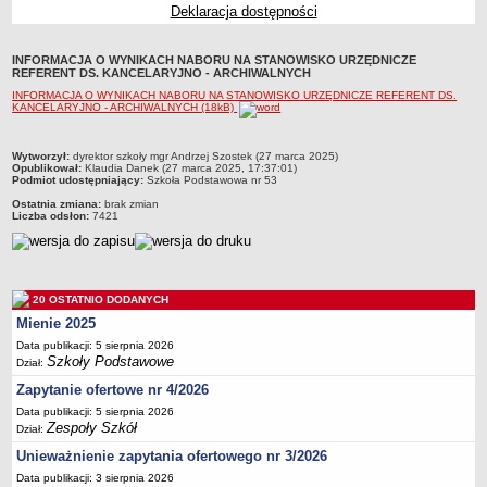
Deklaracja dostępności
Przedszkola Miejskie
ARCHIWUM SZKÓŁ I PLACÓWEK
INFORMACJA O WYNIKACH NABORU NA STANOWISKO URZĘDNICZE
Zlikwidowane gimnazja
REFERENT DS. KANCELARYJNO - ARCHIWALNYCH
INFORMACJA O WYNIKACH NABORU NA STANOWISKO URZĘDNICZE REFERENT DS.
Przekształcone szkoły i placówki
KANCELARYJNO - ARCHIWALNYCH (18kB)
Wielofunkcyjna Placówka
SPECJALNE OŚRODKI SZKOLNO-WYCHOWAWCZE
metryczka
Wytworzył:
dyrektor szkoły mgr Andrzej Szostek (27 marca 2025)
Opublikował:
Klaudia Danek (27 marca 2025, 17:37:01)
Specjalny Ośrodek nr 1
Podmiot udostępniający:
Szkoła Podstawowa nr 53
Specjalny Ośrodek nr 5
Ostatnia zmiana:
brak zmian
Liczba odsłon:
7421
BURSA MIEJSKA
Dane podstawowe
Statut
20 OSTATNIO DODANYCH
Majątek
Mienie 2025
Godziny dyżurów
Data publikacji: 5 sierpnia 2026
Szkoły Podstawowe
Ogłoszenie
Dział:
Zapytanie ofertowe nr 4/2026
Zarządzenia
Data publikacji: 5 sierpnia 2026
Kontrole
Zespoły Szkół
Dział:
Rejestry, ewidencje, archiwa
Unieważnienie zapytania ofertowego nr 3/2026
Sprawozdania
Data publikacji: 3 sierpnia 2026