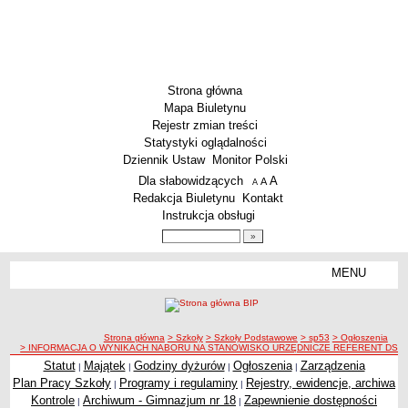
Strona główna
Mapa Biuletynu
Rejestr zmian treści
Statystyki oglądalności
Dziennik Ustaw
Monitor Polski
Menu dodatkowe
Dla słabowidzących
A
powiększ czcionkę
A
standardowy rozmiar czcionki
A
pomniejsz czcionkę
Redakcja Biuletynu
Kontakt
Instrukcja obsługi
Wyszukiwarka artykułów
Szukaj
MENU
Menu
SZKOŁY
Szkoły Podstawowe
ścieżka nawigacji
Strona główna
> Szkoły
> Szkoły Podstawowe
> sp53
> Ogłoszenia
Licea
> INFORMACJA O WYNIKACH NABORU NA STANOWISKO URZĘDNICZE REFERENT DS. 
Zespoły Szkół
Statut
Majątek
Godziny dyżurów
Ogłoszenia
Zarządzenia
|
|
|
|
Plan Pracy Szkoły
Programy i regulaminy
Rejestry, ewidencje, archiwa
|
|
Techniczne Zakłady Naukowe
Kontrole
Archiwum - Gimnazjum nr 18
Zapewnienie dostępności
|
|
PRZEDSZKOLA