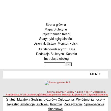
Strona główna
Mapa Biuletynu
Rejestr zmian treści
Statystyki oglądalności
Dziennik Ustaw
Monitor Polski
Menu dodatkowe
Dla słabowidzących
A
powiększ czcionkę
A
standardowy rozmiar czcionki
A
pomniejsz czcionkę
Redakcja Biuletynu
Kontakt
Instrukcja obsługi
Wyszukiwarka artykułów
Szukaj
MENU
Menu
SZKOŁY
Szkoły Podstawowe
ścieżka nawigacji
Strona główna
> Szkoły
> Licea
> lo7
> Ogłoszenia
Licea
> Informacja o VII Liceum Ogólnokształcącym im. Mikołaja Kopernika w Częstochowie w te
Zespoły Szkół
Statut
Majątek
Godziny dyżurów
Ogłoszenia
Wyróżnienia i oceny
|
|
|
|
Rejestry, ewidencje, archiwa
Kontrole
Zarządzenia
Sprawozdania
|
|
|
Techniczne Zakłady Naukowe
finansowe
PRZEDSZKOLA