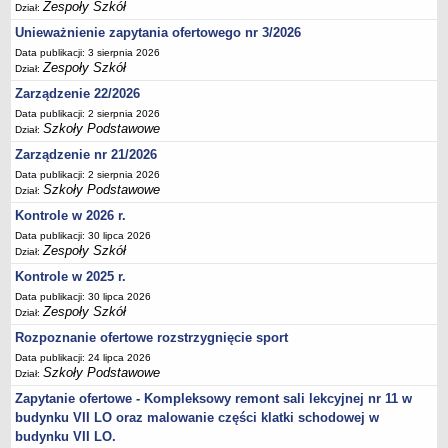
Zespoły Szkół
Dział:
Deklaracja dostępności
Unieważnienie zapytania ofertowego nr 3/2026
PORADNIE PSYCHOLOGICZNO-PEDAGOGICZNE
Data publikacji: 3 sierpnia 2026
Zespół Poradni
Zespoły Szkół
Dział:
BIURO FINANSÓW OŚWIATY
Zarządzenie 22/2026
Dane podstawowe
Data publikacji: 2 sierpnia 2026
Szkoły Podstawowe
Statut
Dział:
Zarządzenie nr 21/2026
Majątek
Data publikacji: 2 sierpnia 2026
Godziny dyżurów
Szkoły Podstawowe
Dział:
Ogłoszenia
Kontrole w 2026 r.
Zarządzenia
Data publikacji: 30 lipca 2026
Zespoły Szkół
Dział:
Rejestry, ewidencje, archiwa
Kontrole w 2025 r.
Kontrole
Data publikacji: 30 lipca 2026
Zespoły Szkół
PONOWNE WYKORZYSTYWANIE
Dział:
Rozpoznanie ofertowe rozstrzygnięcie sport
Sprawozdania
Data publikacji: 24 lipca 2026
Deklaracja dostępności
Szkoły Podstawowe
Dział:
DEKLARACJA DOSTĘPNOŚCI
Zapytanie ofertowe - Kompleksowy remont sali lekcyjnej nr 11 w
OŚWIADCZENIA MAJĄTKOWE
budynku VII LO oraz malowanie części klatki schodowej w
PONOWNE WYKORZYSTYWANIE
budynku VII LO.