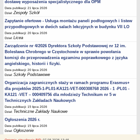
dostawę wyposażenia specjalistycznego dla OPM
Data publikacji: 21 lipca 2026
Zespoły Szkół
Dział:
Zapytanie ofertowe - Usługa montażu paneli podłogowych i listew
przypodłogowych w dwóch salach lekcyjnych w budynku VII LO
Data publikacji: 20 lipca 2026
Licea
Dział:
Zarządzenie nr 4/2026 Dyrektora Szkoły Podstawowej nr 12 im.
Bolesława Chrobrego w Częstochowie w sprawie powołania
komisji do przeprowadzenia egzaminu poprawkowego z języka
angielskiego, historii i fizyki.
Data publikacji: 20 lipca 2026
Szkoły Podstawowe
Dział:
Organizacja zagranicznych staży w ramach programu Erasmus+
dla projektów 2025-1-PL01-KA121-VET-000308768 2026 - 1 -PL01 -
KA121 -VET – 000409756 dla młodzieży Technikum nr 5 w
Technicznych Zakładach Naukowych
Data publikacji: 15 lipca 2026
Techniczne Zakłady Naukowe
Dział:
Ogłoszenia 2026 r.
Data publikacji: 15 lipca 2026
Ogłoszenie
Dział:
Ostatnia aktualizacja BIP:
07.08.2026 13:46