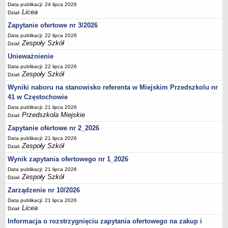
UDOSTĘPNIANIE INFORMACJI PUBLICZNEJ
Data publikacji: 24 lipca 2026
Licea
OCHRONA DANYCH OSOBOWYCH
Dział:
Zapytanie ofertowe nr 3/2026
Data publikacji: 22 lipca 2026
Zespoły Szkół
Dział:
Unieważnienie
Data publikacji: 22 lipca 2026
Zespoły Szkół
Dział:
Wyniki naboru na stanowisko referenta w Miejskim Przedszkolu nr
41 w Częstochowie
Data publikacji: 21 lipca 2026
Przedszkola Miejskie
Dział:
Zapytanie ofertowe nr 2_2026
Data publikacji: 21 lipca 2026
Zespoły Szkół
Dział:
Wynik zapytania ofertowego nr 1_2026
Data publikacji: 21 lipca 2026
Zespoły Szkół
Dział:
Zarządzenie nr 10/2026
Data publikacji: 21 lipca 2026
Licea
Dział:
Informacja o rozstrzygnięciu zapytania ofertowego na zakup i