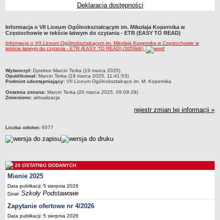
Deklaracja dostępności
Przedszkola Miejskie
ARCHIWUM SZKÓŁ I PLACÓWEK
Informacja o VII Liceum Ogólnokształcącym im. Mikołaja Kopernika w
Zlikwidowane gimnazja
Częstochowie w tekście łatwym do czytania - ETR (EASY TO READ)
Informacja o VII Liceum Ogólnokształcącym im. Mikołaja Kopernika w Częstochowie w
Przekształcone szkoły i placówki
tekście łatwym do czytania - ETR (EASY TO READ) (3059kB)
Wielofunkcyjna Placówka
SPECJALNE OŚRODKI SZKOLNO-WYCHOWAWCZE
metryczka
Wytworzył:
Dyrektor Marcin Terka (19 marca 2025)
Opublikował:
Marcin Terka (19 marca 2025, 11:41:53)
Specjalny Ośrodek nr 1
Podmiot udostępniający:
VII Liceum Ogólnokształcące im. M. Kopernika
Specjalny Ośrodek nr 5
Ostatnia zmiana:
Marcin Terka (20 marca 2025, 09:09:29)
Zmieniono:
aktualizacja
BURSA MIEJSKA
rejestr zmian tej informacji »
Dane podstawowe
Statut
Liczba odsłon:
6577
Majątek
Godziny dyżurów
Ogłoszenie
20 OSTATNIO DODANYCH
Mienie 2025
Zarządzenia
Data publikacji: 5 sierpnia 2026
Kontrole
Szkoły Podstawowe
Dział:
Rejestry, ewidencje, archiwa
Zapytanie ofertowe nr 4/2026
Sprawozdania
Data publikacji: 5 sierpnia 2026