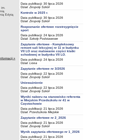
Data publikacji: 30 lipca 2026
Dział:
Zespoły Szkół
 im.
nią
Kontrole w 2025 r.
nią Edytą
Data publikacji: 30 lipca 2026
Dział:
Zespoły Szkół
Rozpoznanie ofertowe rozstrzygnięcie
sport
Data publikacji: 24 lipca 2026
Dział:
Szkoły Podstawowe
Zapytanie ofertowe - Kompleksowy
remont sali lekcyjnej nr 11 w budynku
VII LO oraz malowanie części klatki
schodowej w budynku VII LO.
informacji »
Data publikacji: 24 lipca 2026
Dział:
Licea
Zapytanie ofertowe nr 3/2026
Data publikacji: 22 lipca 2026
Dział:
Zespoły Szkół
Unieważnienie
Data publikacji: 22 lipca 2026
Dział:
Zespoły Szkół
Wyniki naboru na stanowisko referenta
w Miejskim Przedszkolu nr 41 w
Częstochowie
Data publikacji: 21 lipca 2026
Dział:
Przedszkola Miejskie
Zapytanie ofertowe nr 2_2026
Data publikacji: 21 lipca 2026
Dział:
Zespoły Szkół
Wynik zapytania ofertowego nr 1_2026
Data publikacji: 21 lipca 2026