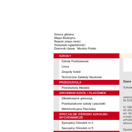
Strona główna
Mapa Biuletynu
Rejestr zmian treści
Statystyki oglądalności
Dziennik Ustaw
Monitor Polski
SZKOŁY
Menu
Szkoły Podstawowe
Licea
Zespoły Szkół
Techniczne Zakłady Naukowe
Dane
PRZEDSZKOLA
Szkoł
Przedszkola Miejskie
ARCHIWUM SZKÓŁ I PLACÓWEK
utworz
Zlikwidowane gimnazja
Nr 53
Przekształcone szkoły i placówki
ul. Uł
Wielofunkcyjna Placówka
42-20
tel: 3
SPECJALNE OŚRODKI SZKOLNO-
e-mail
WYCHOWAWCZE
ePUA
Specjalny Ośrodek nr 1
strona
Specjalny Ośrodek nr 5
Dyrekt