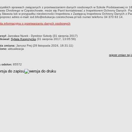
zystkich sprawach związanych z przetwarzaniem danych osobowych w Szkole Podstawowej nr 16
ława Chrobrego w Częstochowie. może się Pan/i kontaktować z Inspektorem Ochrony Danych Pa
 Sławuta lub w przypadku nieobecności Inspektora z Zastępcą Inspektora Ochrony Danych z Pa
poprzez adres e-mail: iod.bfo@edukacja.czestochowa.pl lub numer telefonu 34 370 63 14.
la informacyjna o przetwarzaniu danych osobowych
czka
rzył:
Jarosław Nurek - Dyrektor Szkoły (31 sierpnia 2017)
ikował:
Sylwia Kasprzycka
(31 sierpnia 2017, 13:05:56)
nia zmiana:
Janusz Frej (28 listopada 2024, 18:31:11)
iono:
aktualizacja
rejestr zmian tej 
a odsłon:
85572