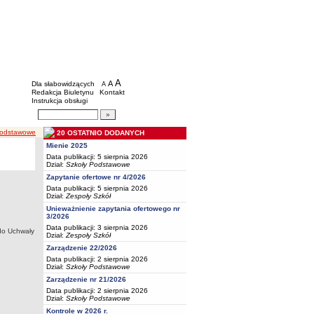
BIP - Oświata Częstochowa
Menu dodatkowe
A
powiększ czcionkę
A
standardowy rozmiar czcionki
Dla słabowidzących
A
pomniejsz czcionkę
Redakcja Biuletynu
Kontakt
Instrukcja obsługi
Wyszukiwarka artykułów
Szukaj
podstawowe
20 OSTATNIO DODANYCH
Mienie 2025
Data publikacji: 5 sierpnia 2026
Dział:
Szkoły Podstawowe
Zapytanie ofertowe nr 4/2026
Data publikacji: 5 sierpnia 2026
Dział:
Zespoły Szkół
Unieważnienie zapytania ofertowego nr
3/2026
Data publikacji: 3 sierpnia 2026
 do Uchwały
Dział:
Zespoły Szkół
Zarządzenie 22/2026
Data publikacji: 2 sierpnia 2026
Dział:
Szkoły Podstawowe
Zarządzenie nr 21/2026
Data publikacji: 2 sierpnia 2026
Dział:
Szkoły Podstawowe
Kontrole w 2026 r.