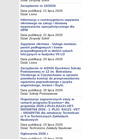
Dział:
Zespoły Szkół
Zarządzenie nr 10/2026
Data publikacji: 21 lipca 2026
Dział:
Licea
Informacja o rozstrzygnięciu zapytania
ofertowego na zakup i dostawę
wyposażenia specjalistycznego dla
OPM
Data publikacji: 21 lipca 2026
Dział:
Zespoły Szkół
Zapytanie ofertowe - Usługa montażu
paneli podłogowych i listew
przypodłogowych w dwóch salach
lekcyjnych w budynku VII LO
Data publikacji: 20 lipca 2026
Dział:
Licea
Zarządzenie nr 4/2026 Dyrektora Szkoły
Podstawowej nr 12 im. Bolesława
Chrobrego w Częstochowie w sprawie
powołania komisji do przeprowadzenia
egzaminu poprawkowego z języka
angielskiego, historii i fizyki.
Data publikacji: 20 lipca 2026
Dział:
Szkoły Podstawowe
Organizacja zagranicznych staży w
ramach programu Erasmus+ dla
projektów 2025-1-PL01-KA121-VET-
000308768 2026 - 1 -PL01 -KA121 -VET
– 000409756 dla młodzieży Technikum
nr 5 w Technicznych Zakładach
Naukowych
Data publikacji: 15 lipca 2026
Dział:
Techniczne Zakłady Naukowe
Ogłoszenia 2026 r.
Data publikacji: 15 lipca 2026