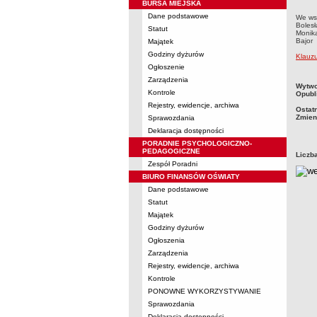
BURSA MIEJSKA
Dane podstawowe
We ws
Boles
Statut
Moniką
Bajor 
Majątek
Godziny dyżurów
Klauzu
Ogłoszenie
Zarządzenia
metry
Wytwo
Kontrole
Opubl
Rejestry, ewidencje, archiwa
Ostat
Zmien
Sprawozdania
Deklaracja dostępności
PORADNIE PSYCHOLOGICZNO-
PEDAGOGICZNE
Liczb
Zespół Poradni
BIURO FINANSÓW OŚWIATY
Dane podstawowe
Statut
Majątek
Godziny dyżurów
Ogłoszenia
Zarządzenia
Rejestry, ewidencje, archiwa
Kontrole
PONOWNE WYKORZYSTYWANIE
Sprawozdania
Deklaracja dostępności