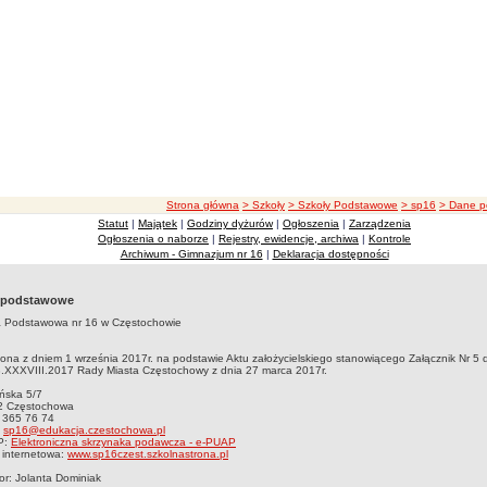
ścieżka nawigacji
Strona główna
> Szkoły
> Szkoły Podstawowe
> sp16
> Dane 
Statut
|
Majątek
|
Godziny dyżurów
|
Ogłoszenia
|
Zarządzenia
Ogłoszenia o naborze
|
Rejestry, ewidencje, archiwa
|
Kontrole
Archiwum - Gimnazjum nr 16
|
Deklaracja dostępności
 podstawowe
a Podstawowa nr 16 w Częstochowie
ona z dniem 1 września 2017r. na podstawie Aktu założycielskiego stanowiącego Załącznik Nr 5
3.XXXVIII.2017 Rady Miasta Częstochowy z dnia 27 marca 2017r.
ańska 5/7
2 Częstochowa
4 365 76 74
:
sp16@edukacja.czestochowa.pl
P:
Elektroniczna skrzynaka podawcza - e-PUAP
 internetowa:
www.sp16czest.szkolnastrona.pl
or: Jolanta Dominiak