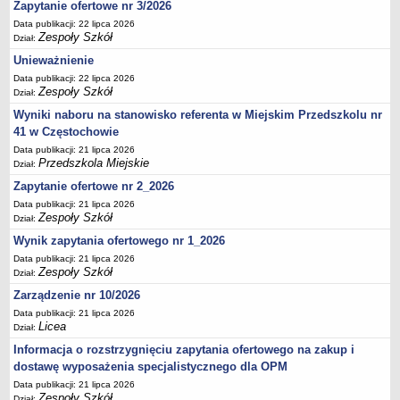
UDOSTĘPNIANIE INFORMACJI PUBLICZNEJ
Zapytanie ofertowe nr 3/2026
OCHRONA DANYCH OSOBOWYCH
Data publikacji: 22 lipca 2026
Zespoły Szkół
Dział:
Unieważnienie
Data publikacji: 22 lipca 2026
Zespoły Szkół
Dział:
Wyniki naboru na stanowisko referenta w Miejskim Przedszkolu nr
41 w Częstochowie
Data publikacji: 21 lipca 2026
Przedszkola Miejskie
Dział:
Zapytanie ofertowe nr 2_2026
Data publikacji: 21 lipca 2026
Zespoły Szkół
Dział:
Wynik zapytania ofertowego nr 1_2026
Data publikacji: 21 lipca 2026
Zespoły Szkół
Dział:
Zarządzenie nr 10/2026
Data publikacji: 21 lipca 2026
Licea
Dział:
Informacja o rozstrzygnięciu zapytania ofertowego na zakup i
dostawę wyposażenia specjalistycznego dla OPM
Data publikacji: 21 lipca 2026
Zespoły Szkół
Dział: