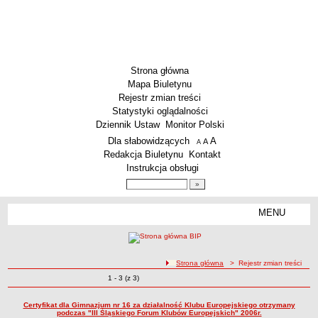
Strona główna
Mapa Biuletynu
Rejestr zmian treści
Statystyki oglądalności
Dziennik Ustaw
Monitor Polski
Menu dodatkowe
Dla słabowidzących
A
powiększ czcionkę
A
standardowy rozmiar czcionki
A
pomniejsz czcionkę
Redakcja Biuletynu
Kontakt
Instrukcja obsługi
Wyszukiwarka artykułów
Szukaj
MENU
Menu
SZKOŁY
Szkoły Podstawowe
ścieżka nawigacji
Strona główna
> Rejestr zmian treści
Licea
Zmiany o pozycjach
1 - 3 (z 3)
Rejestr zmian treści
Zespoły Szkół
Techniczne Zakłady Naukowe
Certyfikat dla Gimnazjum nr 16 za działalność Klubu Europejskiego otrzymany
podczas "III Śląskiego Forum Klubów Europejskich" 2006r.
PRZEDSZKOLA