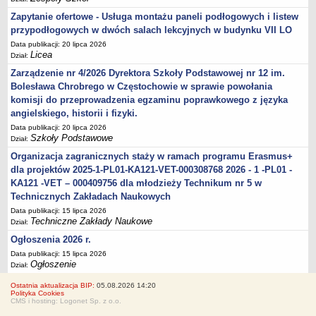
Zapytanie ofertowe - Usługa montażu paneli podłogowych i listew
przypodłogowych w dwóch salach lekcyjnych w budynku VII LO
Data publikacji: 20 lipca 2026
Licea
Dział:
Zarządzenie nr 4/2026 Dyrektora Szkoły Podstawowej nr 12 im.
Bolesława Chrobrego w Częstochowie w sprawie powołania
komisji do przeprowadzenia egzaminu poprawkowego z języka
angielskiego, historii i fizyki.
Data publikacji: 20 lipca 2026
Szkoły Podstawowe
Dział:
Organizacja zagranicznych staży w ramach programu Erasmus+
dla projektów 2025-1-PL01-KA121-VET-000308768 2026 - 1 -PL01 -
KA121 -VET – 000409756 dla młodzieży Technikum nr 5 w
Technicznych Zakładach Naukowych
Data publikacji: 15 lipca 2026
Techniczne Zakłady Naukowe
Dział:
Ogłoszenia 2026 r.
Data publikacji: 15 lipca 2026
Ogłoszenie
Dział:
Ostatnia aktualizacja BIP:
05.08.2026 14:20
Polityka Cookies
CMS i hosting: Logonet Sp. z o.o.