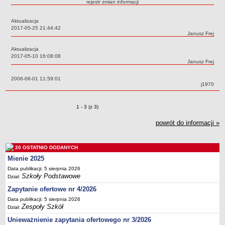
rejestr zmian informacji
Przedszkola Miejskie
Aktualizacja
ARCHIWUM SZKÓŁ I PLACÓWEK
Data:
2017-05-25 21:44:42
Zlikwidowane gimnazja
Autor:
Janusz Frej
Przekształcone szkoły i placówki
Aktualizacja
Data:
2017-05-10 16:08:08
Wielofunkcyjna Placówka
Autor:
Janusz Frej
SPECJALNE OŚRODKI SZKOLNO-WYCHOWAWCZE
Data:
2006-06-01 11:59:01
Specjalny Ośrodek nr 1
Autor:
j1970
Specjalny Ośrodek nr 5
BURSA MIEJSKA
Zmiany o pozycjach
1 - 3 (z 3)
Dane podstawowe
powrót do informacji »
Statut
Majątek
20 OSTATNIO DODANYCH
Godziny dyżurów
Mienie 2025
Ogłoszenie
Data publikacji: 5 sierpnia 2026
Szkoły Podstawowe
Dział:
Zarządzenia
Zapytanie ofertowe nr 4/2026
Kontrole
Data publikacji: 5 sierpnia 2026
Zespoły Szkół
Rejestry, ewidencje, archiwa
Dział:
Unieważnienie zapytania ofertowego nr 3/2026
Sprawozdania