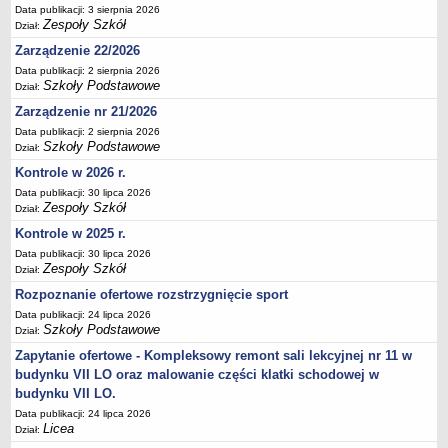
Data publikacji: 3 sierpnia 2026
Deklaracja dostępności
Zespoły Szkół
Dział:
PORADNIE PSYCHOLOGICZNO-PEDAGOGICZNE
Zarządzenie 22/2026
Zespół Poradni
Data publikacji: 2 sierpnia 2026
BIURO FINANSÓW OŚWIATY
Szkoły Podstawowe
Dział:
Dane podstawowe
Zarządzenie nr 21/2026
Statut
Data publikacji: 2 sierpnia 2026
Szkoły Podstawowe
Dział:
Majątek
Kontrole w 2026 r.
Godziny dyżurów
Data publikacji: 30 lipca 2026
Zespoły Szkół
Ogłoszenia
Dział:
Kontrole w 2025 r.
Zarządzenia
Data publikacji: 30 lipca 2026
Rejestry, ewidencje, archiwa
Zespoły Szkół
Dział:
Kontrole
Rozpoznanie ofertowe rozstrzygnięcie sport
PONOWNE WYKORZYSTYWANIE
Data publikacji: 24 lipca 2026
Szkoły Podstawowe
Dział:
Sprawozdania
Zapytanie ofertowe - Kompleksowy remont sali lekcyjnej nr 11 w
Deklaracja dostępności
budynku VII LO oraz malowanie części klatki schodowej w
DEKLARACJA DOSTĘPNOŚCI
budynku VII LO.
OŚWIADCZENIA MAJĄTKOWE
Data publikacji: 24 lipca 2026
Licea
Dział:
PONOWNE WYKORZYSTYWANIE