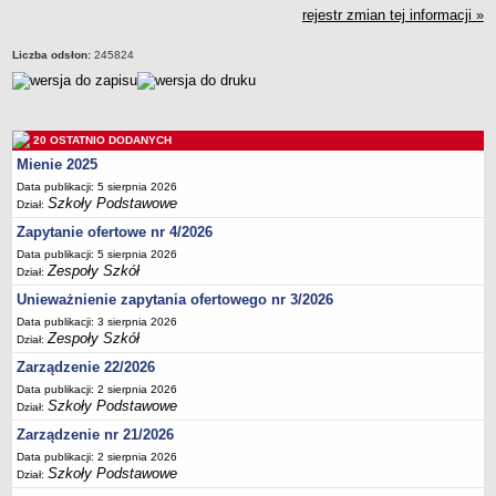
rejestr zmian tej informacji »
Deklaracja dostępności
PORADNIE PSYCHOLOGICZNO-PEDAGOGICZNE
Liczba odsłon:
245824
Zespół Poradni
BIURO FINANSÓW OŚWIATY
Dane podstawowe
20 OSTATNIO DODANYCH
Statut
Mienie 2025
Majątek
Data publikacji: 5 sierpnia 2026
Godziny dyżurów
Szkoły Podstawowe
Dział:
Ogłoszenia
Zapytanie ofertowe nr 4/2026
Data publikacji: 5 sierpnia 2026
Zarządzenia
Zespoły Szkół
Dział:
Rejestry, ewidencje, archiwa
Unieważnienie zapytania ofertowego nr 3/2026
Kontrole
Data publikacji: 3 sierpnia 2026
Zespoły Szkół
Dział:
PONOWNE WYKORZYSTYWANIE
Zarządzenie 22/2026
Sprawozdania
Data publikacji: 2 sierpnia 2026
Deklaracja dostępności
Szkoły Podstawowe
Dział:
DEKLARACJA DOSTĘPNOŚCI
Zarządzenie nr 21/2026
OŚWIADCZENIA MAJĄTKOWE
Data publikacji: 2 sierpnia 2026
Szkoły Podstawowe
Dział:
PONOWNE WYKORZYSTYWANIE