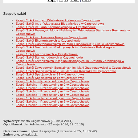
|
|
|
Przedszkola Miejskie
ARCHIWUM SZKÓŁ I PLACÓWEK
Zespoły szkół
Zlikwidowane gimnazja
Zespół Szkół im. gen. Władysława Andersa w Częstochowie
Zespół Szkół im. dr Władysława Biegańskiego w Częstochowie
Zespół Szkół im. Jana Kochanowskiego w Częstochowie
Przekształcone szkoły i placówki
Zespół Szkół Przemysłu Mody i Reklamy im. Władysława Stanisława Reymonta w
Częstochowie
Wielofunkcyjna Placówka
Zespół Szkół im. Bolesława Prusa w Częstochowie
Zespół Szkół Ekonomicznych w Częstochowie
SPECJALNE OŚRODKI SZKOLNO-WYCHOWAWCZE
Zespół Szkół Gastronomicznych im. Marii Skłodowskiej-Curie w Częstochowie
Zespół Szkół Mechaniczno-Elektrycznych im. Kazimierza Pułaskiego w
Specjalny Ośrodek nr 1
Częstochowie
Zespół Szkół Technicznych w Częstochowie
Specjalny Ośrodek nr 5
Zespół Szkół Samochodowych w Częstochowie
Zespół Szkół Technicznych i Ogólnokształcących im. Stefana Żeromskiego w
Częstochowie
BURSA MIEJSKA
Zespół Szkół Zawodowych Specjalnych im. Marii Grzegorzewskiej w Częstochowie
Dane podstawowe
Zespół Szkół Specjalnych nr 23 im. Janusza Korczaka w Częstochowie
Zespół Szkół Specjalnych nr 28 w Częstochowie
Zespół Szkół Specjalnych nr 45 w Częstochowie
Statut
Zespół Szkolno - Przedszkolny nr 1 w Częstochowie
Zespół Szkolno - Przedszkolny nr 2 w Częstochowie
Majątek
Zespół Szkolno - Przedszkolny nr 3 w Częstochowie
Zespół Szkolno - Przedszkolny nr 4 w Częstochowie
Godziny dyżurów
Zespół Szkolno - Przedszkolny nr 5 w Częstochowie
Zespół Szkolno – Przedszkolny nr 6 w Częstochowie
Zespół Szkolno - Przedszkolny nr 7 w Częstochowie
Ogłoszenie
Zespół Szkolno - Przedszkolny nr 8 w Częstochowie
Zarządzenia
Kontrole
metryczka
Wytworzył:
Miasto Częstochowa (22 maja 2014)
Opublikował:
Jan Adminowicz (22 maja 2014, 12:55:10)
Rejestry, ewidencje, archiwa
Ostatnia zmiana:
Sylwia Kasprzycka (1 września 2025, 13:39:42)
Zmieniono:
aktualizacja
Sprawozdania