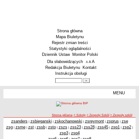
Strona główna
Mapa Biuletynu
Rejestr zmian treści
Statystyki oglądalności
Dziennik Ustaw
Monitor Polski
Menu dodatkowe
Dla słabowidzących
A
powiększ czcionkę
A
standardowy rozmiar czcionki
A
pomniejsz czcionkę
Redakcja Biuletynu
Kontakt
Instrukcja obsługi
Wyszukiwarka artykułów
Szukaj
MENU
Menu
SZKOŁY
Szkoły Podstawowe
ścieżka nawigacji
Strona główna
> Szkoły
> Zespoły Szkół
> Zespoły szkół
Licea
zsanders
zsbieganski
zskochanowski
zsreymont
zsprus
zse
|
|
|
|
|
Zespoły Szkół
zsg
zsme
zst
zssb
zsto
zszs
zss23
zss28
zss45
zsp1
zsp2
|
|
|
|
|
|
|
|
|
|
|
Techniczne Zakłady Naukowe
zsp3
zsp4
|
zsp5
zsp6
zsp7
zsp8
PRZEDSZKOLA