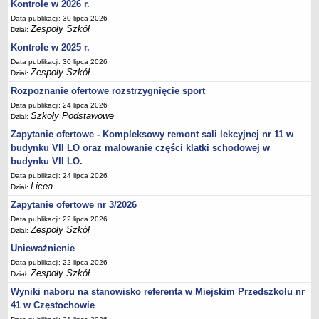
UDOSTĘPNIANIE INFORMACJI PUBLICZNEJ
Kontrole w 2026 r.
OCHRONA DANYCH OSOBOWYCH
Data publikacji: 30 lipca 2026
Zespoły Szkół
Dział:
Kontrole w 2025 r.
Data publikacji: 30 lipca 2026
Zespoły Szkół
Dział:
Rozpoznanie ofertowe rozstrzygnięcie sport
Data publikacji: 24 lipca 2026
Szkoły Podstawowe
Dział:
Zapytanie ofertowe - Kompleksowy remont sali lekcyjnej nr 11 w
budynku VII LO oraz malowanie części klatki schodowej w
budynku VII LO.
Data publikacji: 24 lipca 2026
Licea
Dział:
Zapytanie ofertowe nr 3/2026
Data publikacji: 22 lipca 2026
Zespoły Szkół
Dział:
Unieważnienie
Data publikacji: 22 lipca 2026
Zespoły Szkół
Dział:
Wyniki naboru na stanowisko referenta w Miejskim Przedszkolu nr
41 w Częstochowie