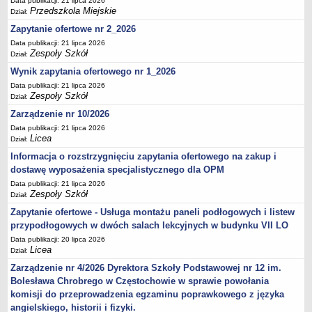
Data publikacji: 21 lipca 2026
Przedszkola Miejskie
Dział:
Zapytanie ofertowe nr 2_2026
Data publikacji: 21 lipca 2026
Zespoły Szkół
Dział:
Wynik zapytania ofertowego nr 1_2026
Data publikacji: 21 lipca 2026
Zespoły Szkół
Dział:
Zarządzenie nr 10/2026
Data publikacji: 21 lipca 2026
Licea
Dział:
Informacja o rozstrzygnięciu zapytania ofertowego na zakup i
dostawę wyposażenia specjalistycznego dla OPM
Data publikacji: 21 lipca 2026
Zespoły Szkół
Dział:
Zapytanie ofertowe - Usługa montażu paneli podłogowych i listew
przypodłogowych w dwóch salach lekcyjnych w budynku VII LO
Data publikacji: 20 lipca 2026
Licea
Dział:
Zarządzenie nr 4/2026 Dyrektora Szkoły Podstawowej nr 12 im.
Bolesława Chrobrego w Częstochowie w sprawie powołania
komisji do przeprowadzenia egzaminu poprawkowego z języka
angielskiego, historii i fizyki.