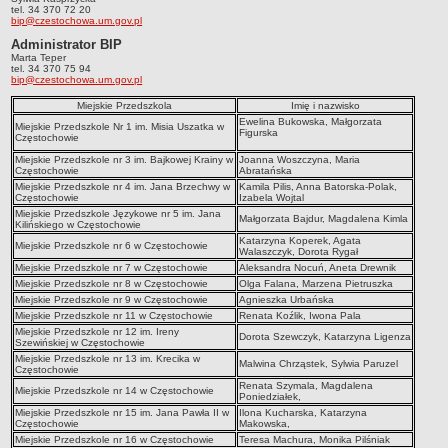
tel. 34 370 72 20
Przedszkola Miejskie
bip@czestochowa.um.gov.pl
Administrator BIP
ARCHIWUM SZKÓŁ I PLACÓWEK
Marta Teper
Zlikwidowane gimnazja
tel. 34 370 75 94
bip@czestochowa.um.gov.pl
Przekształcone szkoły i placówki
Miejskie Przedszkola
Imię i nazwisko
Wielofunkcyjna Placówka
Ewelina Bukowska, Małgorzata
Miejskie Przedszkole Nr 1 im. Misia Uszatka w
Figurska
Częstochowie
SPECJALNE OŚRODKI SZKOLNO-WYCHOWAWCZE
Specjalny Ośrodek nr 1
Miejskie Przedszkole nr 3 im. Bajkowej Krainy w
Joanna Woszczyna, Maria
Częstochowie
Abratańska
Specjalny Ośrodek nr 5
Miejskie Przedszkole nr 4 im. Jana Brzechwy w
Kamila Pilis, Anna Batorska-Polak,
Częstochowie
Izabela Wojtal
BURSA MIEJSKA
Miejskie Przedszkole Językowe nr 5 im. Jana
Małgorzata Bajdur, Magdalena Kimla
Kilińskiego w Częstochowie
Dane podstawowe
Katarzyna Koperek, Agata
Miejskie Przedszkole nr 6 w Częstochowie
Walaszczyk, Dorota Rygał
Statut
Miejskie Przedszkole nr 7 w Częstochowie
Aleksandra Nocuń, Aneta Drewnik
Majątek
Miejskie Przedszkole nr 8 w Częstochowie
Olga Falana, Marzena Pietruszka
Miejskie Przedszkole nr 9 w Częstochowie
Agnieszka Urbańska
Godziny dyżurów
Miejskie Przedszkole nr 11 w Częstochowie
Renata Koźlik, Iwona Pala
Miejskie Przedszkole nr 12 im. Ireny
Ogłoszenie
Dorota Szewczyk, Katarzyna Ligenza
Szewińskiej w Częstochowie
Miejskie Przedszkole nr 13 im. Krecika w
Zarządzenia
Malwina Chrząstek, Sylwia Paruzel
Częstochowie
Kontrole
Renata Szymala, Magdalena
Miejskie Przedszkole nr 14 w Częstochowie
Poniedziałek,
Rejestry, ewidencje, archiwa
Miejskie Przedszkole nr 15 im. Jana Pawła II w
Ilona Kucharska, Katarzyna
Częstochowie
Makowska,
Sprawozdania
Miejskie Przedszkole nr 16 w Częstochowie
Teresa Machura, Monika Pilśniak