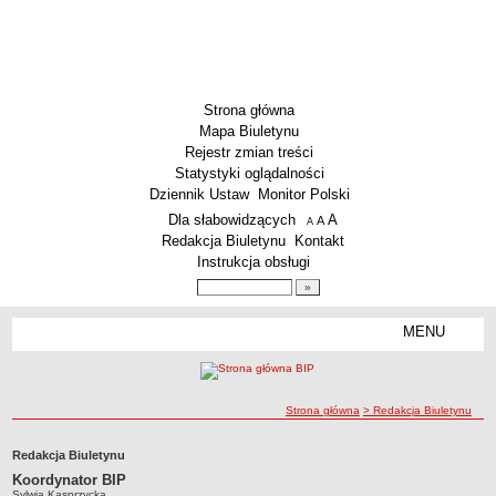
Strona główna
Mapa Biuletynu
Rejestr zmian treści
Statystyki oglądalności
Dziennik Ustaw
Monitor Polski
Menu dodatkowe
Dla słabowidzących
A
powiększ czcionkę
A
standardowy rozmiar czcionki
A
pomniejsz czcionkę
Redakcja Biuletynu
Kontakt
Instrukcja obsługi
Wyszukiwarka artykułów
Szukaj
MENU
Menu
SZKOŁY
Szkoły Podstawowe
ścieżka nawigacji
Strona główna
> Redakcja Biuletynu
Licea
Zespoły Szkół
Redakcja Biuletynu
Techniczne Zakłady Naukowe
Koordynator BIP
Sylwia Kasprzycka
PRZEDSZKOLA