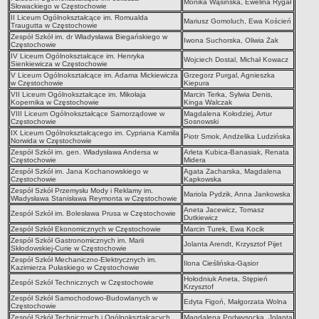
Monika Wąsińska, Ewelina Rygał
Słowackiego w Częstochowie
II Liceum Ogólnokształcące im. Romualda
Mariusz Gomoluch, Ewa Koścień
Traugutta w Częstochowie
Zespół Szkół im. dr Władysława Biegańskiego w
Iwona Suchorska, Oliwia Żak
Częstochowie
IV Liceum Ogólnokształcące im. Henryka
Wojciech Dostal, Michał Kowacz
Sienkiewicza w Częstochowie
V Liceum Ogólnokształcące im. Adama Mickiewicza
Grzegorz Purgal, Agnieszka
w Częstochowie
Kiepura
VII Liceum Ogólnokształcące im. Mikołaja
Marcin Terka, Sylwia Denis,
Kopernika w Częstochowie
Kinga Walczak
VIII Liceum Ogólnokształcące Samorządowe w
Magdalena Kołodziej, Artur
Częstochowie
Sosnowski
IX Liceum Ogólnokształcącego im. Cypriana Kamila
Piotr Smok, Andżelika Ludzińska
Norwida w Częstochowie
Zespół Szkół im. gen. Władysława Andersa w
Arleta Kubica-Banasiak, Renata
Częstochowie
Midera
Zespół Szkół im. Jana Kochanowskiego w
Agata Zacharska, Magdalena
Częstochowie
Kapkowska
Zespół Szkół Przemysłu Mody i Reklamy im.
Mariola Pydzik, Anna Jankowska
Władysława Stanisława Reymonta w Częstochowie
Aneta Jacewicz, Tomasz
Zespół Szkół im. Bolesława Prusa w Częstochowie
Dutkiewicz
Zespół Szkół Ekonomicznych w Częstochowie
Marcin Turek, Ewa Kocik
Zespół Szkół Gastronomicznych im. Marii
Jolanta Arendt, Krzysztof Pijet
Skłodowskiej-Curie w Częstochowie
Zespół Szkół Mechaniczno-Elektrycznych im.
Ilona Cieślińska-Gąsior
Kazimierza Pułaskiego w Częstochowie
Hołodniuk Aneta, Stępień
Zespół Szkół Technicznych w Częstochowie
Krzysztof
Zespół Szkół Samochodowo-Budowlanych w
Edyta Figoń, Małgorzata Wolna
Częstochowie
Zespół Szkół Technicznych i Ogólnokształcących
Magdalena Podwysocka, Jolanta