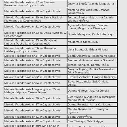
Miejskie Przedszkole nr 17 im. Siedmiu
Justyna Śledź, Adamus Magdalena
Deklaracja dostępności
Krasnoludków w Częstochowie
Marzena Wilk-Olejniczak, Maryla
PORADNIE PSYCHOLOGICZNO-PEDAGOGICZNE
Miejskie Przedszkole nr 19 w Częstochowie
Golanowska
Zespół Poradni
Miejskie Przedszkole nr 20 im. Króla Maciusia
Joanna Baryła, Małgorzata Jagiełło,
Pierwszego w Częstochowie
Wioletta Glińska
BIURO FINANSÓW OŚWIATY
Agnieszka Michalska, Ramona
Miejskie Przedszkole nr 21 w Częstochowie
Klama, Małgorzata Klemczyk
Dane podstawowe
Miejskie Przedszkole nr 23 im. Jasia i Małgosi w
Dorota Messyasz, Paula Urbańczyk
Częstochowie
Statut
Miejskie Przedszkole nr 25 im. Przyjaciół
Małgorzata Stachurska
Kubusia Puchatka w Częstochowie
Majątek
Miejskie Przedszkole nr 26 im. Krasnala
Lidia Bednarek, Edyta Minkina
Hałabały w Częstochowie
Godziny dyżurów
Miejskie Przedszkole nr 27 w Częstochowie
Beata Ossowska, Marzena Motylska
Ogłoszenia
Miejskie Przedszkole nr 29 w Częstochowie
Joanna Idzikowska, Aneta Stefanek
Miejskie Przedszkole nr 30 w Częstochowie
Teresa Wandycz, Dorota Rećko
Zarządzenia
Justyna Piątek, Monika Markowska,
Miejskie Przedszkole nr 31 w Częstochowie
Olga Przystalska
Rejestry, ewidencje, archiwa
Miejskie Przedszkole nr 32 w Częstochowie
Elżbieta Zielińska, Grażyna Noszczyk
Kontrole
Edyta Hiszpańska-Świąć, Maria
Miejskie Przedszkole nr 34 w Częstochowie
Opala
PONOWNE WYKORZYSTYWANIE
Miejskie Przedszkole Integracyjne nr 35 im.
Danuta Gabryś, Jolanta Górska
Małego Księcia w Częstochowie
Sprawozdania
Ewa Wysocka, Agnieszka Tomzińska,
Miejskie Przedszkole nr 36 w Częstochowie
Monika Posturzyńska
Deklaracja dostępności
Miejskie Przedszkole nr 37 w Częstochowie
Dorota Fujarska, Anna Konieczna
Monika Sienkiewicz, Katarzyna
DEKLARACJA DOSTĘPNOŚCI
Miejskie Przedszkole nr 38 w Częstochowie
Ligenza
OŚWIADCZENIA MAJĄTKOWE
Miejskie Przedszkole nr 41 w Częstochowie
Beata Dorożyńska
Miejskie Przedszkole nr 42 w Częstochowie
Ewa Stolczyk, Nela Pałęga,
PONOWNE WYKORZYSTYWANIE
Miejskie Przedszkole Integracyjne nr 43 w