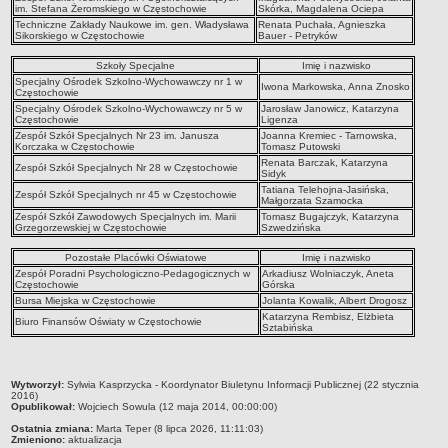
im. Stefana Żeromskiego w Częstochowie
Skórka, Magdalena Ociepa
Techniczne Zakłady Naukowe im. gen. Władysława
Renata Puchała, Agnieszka
Sikorskiego w Częstochowie
Bauer - Petryków
Szkoły Specjalne
Imię i nazwisko
Specjalny Ośrodek Szkolno-Wychowawczy nr 1 w
Iwona Markowska, Anna Znosko
Częstochowie
Specjalny Ośrodek Szkolno-Wychowawczy nr 5 w
Jarosław Janowicz, Katarzyna
Częstochowie
Ligenza
Zespół Szkół Specjalnych Nr 23 im. Janusza
Joanna Kremiec - Tarnowska,
Korczaka w Częstochowie
Tomasz Putowski
Renata Barczak, Katarzyna
Zespół Szkół Specjalnych Nr 28 w Częstochowie
Sidyk
Tatiana Telehojna-Jasińska,
Zespół Szkół Specjalnych nr 45 w Częstochowie
Małgorzata Szamocka
Zespół Szkół Zawodowych Specjalnych im. Marii
Tomasz Bugajczyk, Katarzyna
Grzegorzewskiej w Częstochowie
Szwedzińska
Pozostałe Placówki Oświatowe
Imię i nazwisko
Zespół Poradni Psychologiczno-Pedagogicznych w
Arkadiusz Wolniaczyk, Aneta
Częstochowie
Górska
Bursa Miejska w Częstochowie
Jolanta Kowalik, Albert Drogosz
Katarzyna Rembisz, Elżbieta
Biuro Finansów Oświaty w Częstochowie
Sztabińska
metryczka
Wytworzył:
Sylwia Kasprzycka - Koordynator Biuletynu Informacji Publicznej (22 stycznia
2016)
Opublikował:
Wojciech Sowula (12 maja 2014, 00:00:00)
Ostatnia zmiana:
Marta Teper (8 lipca 2026, 11:11:03)
Zmieniono:
aktualizacja