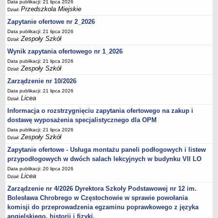
Data publikacji: 21 lipca 2026
Przedszkola Miejskie
Dział:
Zapytanie ofertowe nr 2_2026
Data publikacji: 21 lipca 2026
Zespoły Szkół
Dział:
Wynik zapytania ofertowego nr 1_2026
Data publikacji: 21 lipca 2026
Zespoły Szkół
Dział:
Zarządzenie nr 10/2026
Data publikacji: 21 lipca 2026
Licea
Dział:
Informacja o rozstrzygnięciu zapytania ofertowego na zakup i
dostawę wyposażenia specjalistycznego dla OPM
Data publikacji: 21 lipca 2026
Zespoły Szkół
Dział:
Zapytanie ofertowe - Usługa montażu paneli podłogowych i listew
przypodłogowych w dwóch salach lekcyjnych w budynku VII LO
Data publikacji: 20 lipca 2026
Licea
Dział:
Zarządzenie nr 4/2026 Dyrektora Szkoły Podstawowej nr 12 im.
Bolesława Chrobrego w Częstochowie w sprawie powołania
komisji do przeprowadzenia egzaminu poprawkowego z języka
angielskiego, historii i fizyki.