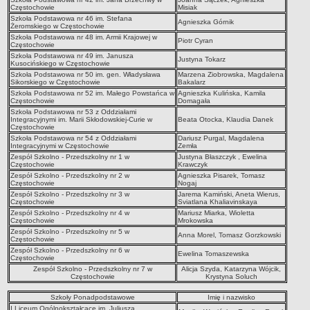
Częstochowie
Misiak
Szkoła Podstawowa nr 46 im. Stefana
Agnieszka Górnik
Żeromskiego w Częstochowie
Szkoła Podstawowa nr 48 im. Armii Krajowej w
Piotr Cyran
Częstochowie
Szkoła Podstawowa nr 49 im. Janusza
Justyna Tokarz
Kusocińskiego w Częstochowie
Szkoła Podstawowa nr 50 im. gen. Władysława
Marzena Ziobrowska, Magdalena
Sikorskiego w Częstochowie
Bakalarz
Szkoła Podstawowa nr 52 im. Małego Powstańca w
Agnieszka Kulińska, Kamila
Częstochowie
Domagała
Szkoła Podstawowa nr 53 z Oddziałami
Integracyjnymi im. Marii Skłodowskiej-Curie w
Beata Otocka, Klaudia Danek
Częstochowie
Szkoła Podstawowa nr 54 z Oddziałami
Dariusz Purgal, Magdalena
Integracyjnymi w Częstochowie
Zemła
Zespół Szkolno - Przedszkolny nr 1 w
Justyna Błaszczyk , Ewelina
Częstochowie
Krawczyk
Zespół Szkolno - Przedszkolny nr 2 w
Agnieszka Pisarek, Tomasz
Częstochowie
Nogaj
Zespół Szkolno - Przedszkolny nr 3 w
Jarema Kamiński, Aneta Wierus,
Częstochowie
Sviatlana Khaliavinskaya
Zespół Szkolno - Przedszkolny nr 4 w
Mariusz Miarka, Wioletta
Częstochowie
Mrokowska
Zespół Szkolno - Przedszkolny nr 5 w
Anna Morel, Tomasz Gorzkowski
Częstochowie
Zespół Szkolno - Przedszkolny nr 6 w
Ewelina Tomaszewska
Częstochowie
Zespół Szkolno - Przedszkolny nr 7 w
Alicja Szyda, Katarzyna Wójcik,
Częstochowie
Krystyna Soluch
Szkoły Ponadpodstawowe
Imię i nazwisko
I Liceum Ogólnokształcące im. Juliusza