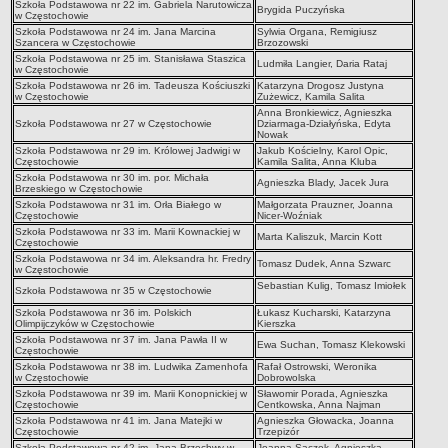
Szkoła Podstawowa nr 22 im. Gabriela Narutowicza
Brygida Puczyńska
w Częstochowie
Szkoła Podstawowa nr 24 im. Jana Marcina
Sylwia Organa, Remigiusz
Szancera w Częstochowie
Brzozowski
Szkoła Podstawowa nr 25 im. Stanisława Staszica
Ludmiła Langier, Daria Rataj
w Częstochowie
Szkoła Podstawowa nr 26 im. Tadeusza Kościuszki
Katarzyna Drogosz Justyna
w Częstochowie
Zużewicz, Kamila Salita
Anna Bronkiewicz, Agnieszka
Szkoła Podstawowa nr 27 w Częstochowie
Dziarmaga-Działyńska, Edyta
Nowak
Szkoła Podstawowa nr 29 im. Królowej Jadwigi w
Jakub Kościelny, Karol Opic,
Częstochowie
Kamila Salita, Anna Kluba
Szkoła Podstawowa nr 30 im. por. Michała
Agnieszka Blady, Jacek Jura
Brzeskiego w Częstochowie
Szkoła Podstawowa nr 31 im. Orła Białego w
Małgorzata Prauzner, Joanna
Częstochowie
Nicer-Woźniak
Szkoła Podstawowa nr 33 im. Marii Kownackiej w
Marta Kaliszuk, Marcin Kott
Częstochowie
Szkoła Podstawowa nr 34 im. Aleksandra hr. Fredry
Tomasz Dudek, Anna Szwarc
w Częstochowie
Sebastian Kulig, Tomasz Imiołek
Szkoła Podstawowa nr 35 w Częstochowie
Szkoła Podstawowa nr 36 im. Polskich
Łukasz Kucharski, Katarzyna
Olimpijczyków w Częstochowie
Kierszka
Szkoła Podstawowa nr 37 im. Jana Pawła II w
Ewa Suchan, Tomasz Klekowski
Częstochowie
Szkoła Podstawowa nr 38 im. Ludwika Zamenhofa
Rafał Ostrowski, Weronika
w Częstochowie
Dobrowolska
Szkoła Podstawowa nr 39 im. Marii Konopnickiej w
Sławomir Porada, Agnieszka
Częstochowie
Centkowska, Anna Najman
Szkoła Podstawowa nr 41 im. Jana Matejki w
Agnieszka Głowacka, Joanna
Częstochowie
Trzepizór
Szkoła Podstawowa nr 42 im. Jana Brzechwy w
Joanna Sączek, Agnieszka