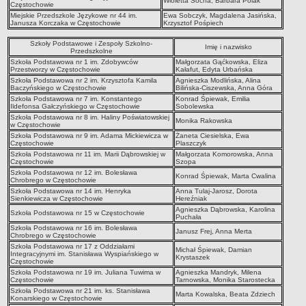
Wioletta Socha, Barbara Polak
UDOSTĘPNIANIE INFORMACJI PUBLICZNEJ
Częstochowie
Miejskie Przedszkole Językowe nr 44 im.
Ewa Sobczyk, Magdalena Jasińska,
OCHRONA DANYCH OSOBOWYCH
Janusza Korczaka w Częstochowie
Krzysztof Pośpiech
Szkoły Podstawowe i Zespoły Szkolno-
Imię i nazwisko
Przedszkolne
Szkoła Podstawowa nr 1 im. Zdobywców
Małgorzata Gąćkowska, Eliza
Przestworzy w Częstochowie
Kałafut, Edyta Urbańska
Szkoła Podstawowa nr 2 im. Krzysztofa Kamila
Agnieszka Modlińska, Alina
Baczyńskiego w Częstochowie
Bilińska-Ciszewska, Anna Góra
Szkoła Podstawowa nr 7 im. Konstantego
Konrad Śpiewak, Emilia
Ildefonsa Gałczyńskiego w Częstochowie
Sobolewska
Szkoła Podstawowa nr 8 im. Haliny Poświatowskiej
Monika Rakowska
w Częstochowie
Szkoła Podstawowa nr 9 im. Adama Mickiewicza w
Żaneta Ciesielska, Ewa
Częstochowie
Plaszczyk
Szkoła Podstawowa nr 11 im. Marii Dąbrowskiej w
Małgorzata Komorowska, Anna
Częstochowie
Szopa
Szkoła Podstawowa nr 12 im. Bolesława
Konrad Śpiewak, Marta Cwalina
Chrobrego w Częstochowie
Szkoła Podstawowa nr 14 im. Henryka
Anna Tulaj-Jarosz, Dorota
Sienkiewicza w Częstochowie
Hereźniak
Agnieszka Dąbrowska, Karolina
Szkoła Podstawowa nr 15 w Częstochowie
Puchała
Szkoła Podstawowa nr 16 im. Bolesława
Janusz Frej, Anna Merta
Chrobrego w Częstochowie
Szkoła Podstawowa nr 17 z Oddziałami
Michał Śpiewak, Damian
Integracyjnymi im. Stanisława Wyspiańskiego w
Krystaszek
Częstochowie
Szkoła Podstawowa nr 19 im. Juliana Tuwima w
Agnieszka Mandryk, Milena
Częstochowie
Tarnowska, Monika Starostecka
Szkoła Podstawowa nr 21 im. ks. Stanisława
Marta Kowalska, Beata Zdziech
Konarskiego w Częstochowie