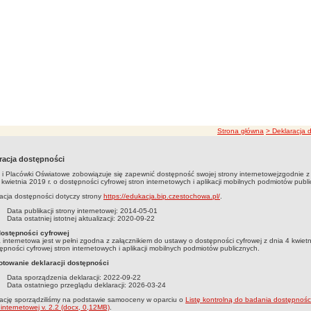
ścieżka nawigacji
Strona główna
> Deklaracja 
racja dostępności
 i Placówki Oświatowe
zobowiązuje się zapewnić dostępność swojej
strony internetowej
zgodnie z
 kwietnia 2019 r. o dostępności cyfrowej stron internetowych i aplikacji mobilnych podmiotów publ
acja dostępności dotyczy strony
https://edukacja.bip.czestochowa.pl/
.
Data publikacji strony internetowej:
2014-05-01
Data ostatniej istotnej aktualizacji:
2020-09-22
dostępności cyfrowej
 internetowa jest w pełni zgodna z załącznikiem do ustawy o dostępności cyfrowej z dnia 4 kwietn
ępności cyfrowej stron internetowych i aplikacji mobilnych podmiotów publicznych.
otowanie deklaracji dostępności
Data sporządzenia deklaracji:
2022-09-22
Data ostatniego przeglądu deklaracji:
2026-03-24
ację sporządziliśmy na podstawie samooceny w oparciu o
Listę kontrolną do badania dostępności
 internetowej v. 2.2 (docx, 0,12MB)
.