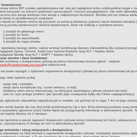
y klawiaturowe
towa strona BIP została zaprojektowana tak, aby jak największa liczba użytkowników mogła z ni
nie korzystać na różnych systemach operacyjnych i różnych przeglądarkach. Dla osób słabowid
aczona jest wersja tekstowa oraz wersja o zwiększonym kontraście. Możliwa jest też zmiana wielk
ki tekstu w opublikowanych artykułach.
 myszki po witrynie można się poruszać za pomocą klawiatury, poprzez użycie klawisza tabulacji (
ocą poniżej wymienionych skrótów klawiszowych, które nie kolidują z czytnikami ekranu:
1 przejdź do głównego menu
2 przejdź do treści
3 przejdź do wyszukiwarki
4 przejdź do mapy serwisu
 wywołania danego skrótu, należy wcisnąć kombinację klawiszy odpowiednią dla używanej przegl
zeglądarki Opera, Chrome, Safari oraz Internet Explorer: lewy ALT + klawisz skrótu
zeglądarki Mozilla: lewy ALT + SHIFT + klawisz skrótu
macje zwrotne i dane kontaktowe
kie problemy z dostępnością cyfrową tej strony internetowej możesz zgłosić
- mejlowo
pnosc@czestochowa.um.gov.pl
lub telefonicznie
ma prawo wystąpić z żądaniem zapewnienia dostępności cyfrowej tej strony internetowej lub jej 
ając takie żądanie podaj:
swoje imię i nazwisko,
swoje dane kontaktowe (np. numer telefonu, e-mail),
dokładny adres strony internetowej, na której jest niedostępny cyfrowo element lub treść,
opis na czym polega problem i jaki sposób jego rozwiązania byłby dla Ciebie najwygodniejszy.
je zgłoszenie odpowiemy najszybciej jak to możliwe, nie później niż w ciągu 7 dni od jego otrzym
 ten termin będzie dla nas zbyt krótki poinformujemy Cię o tym. W tej informacji podamy nowy term
o poprawimy zgłoszone przez Ciebie błędy lub przygotujemy informacje w alternatywny sposób. 
 nie będzie dłuższy niż 2 miesiące.
 nie będziemy w stanie zapewnić dostępności cyfrowej strony internetowej lub treści, wskazanej w
u, zaproponujemy Ci dostęp do nich w alternatywny sposób.
ga wniosków i skarg związanych z dostępnością
 w odpowiedzi na Twój wniosek o zapewnienie dostępności cyfrowej, odmówimy zapewnienia żąda
 dostępności cyfrowej, a Ty nie zgadzasz się z tą odmową, masz prawo złożyć skargę.