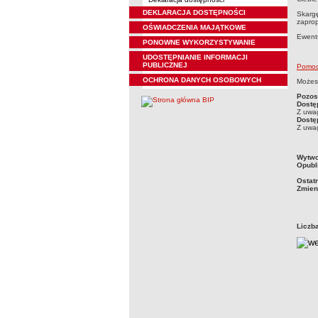
DEKLARACJA DOSTĘPNOŚCI
Skargę
zaprop
OŚWIADCZENIA MAJĄTKOWE
Ewentu
PONOWNE WYKORZYSTYWANIE
UDOSTĘPNIANIE INFORMACJI
PUBLICZNEJ
Pomocn
OCHRONA DANYCH OSOBOWYCH
Możesz
Pozos
Dostę
Z uwag
Dostę
Z uwag
metry
Wytwo
Opubl
Ostat
Zmien
Liczb