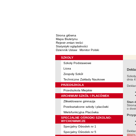
Strona główna
Mapa Biuletynu
Rejestr zmian treści
Statystyki oglądalności
Dziennik Ustaw
Monitor Polski
SZKOŁY
Menu
Szkoły Podstawowe
Licea
Dekla
Zespoły Szkół
Szkoły
Techniczne Zakłady Naukowe
dnia 4
PRZEDSZKOLA
Deklar
Przedszkola Miejskie
ARCHIWUM SZKÓŁ I PLACÓWEK
Zlikwidowane gimnazja
Stan 
Strona
Przekształcone szkoły i placówki
o dost
Wielofunkcyjna Placówka
Przyg
SPECJALNE OŚRODKI SZKOLNO-
WYCHOWAWCZE
Specjalny Ośrodek nr 1
Deklar
Specjalny Ośrodek nr 5
strony