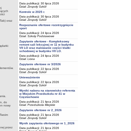
Data publikacji: 30 lipca 2026
Dział:
Zespoły Szkół
ej
zących
Kontrole w 2025 r.
ości
Data publikacji: 30 lipca 2026
Dział:
Zespoły Szkół
Tab) oraz
Rozpoznanie ofertowe rozstrzygnięcie
sport
Data publikacji: 24 lipca 2026
Dział:
Szkoły Podstawowe
Zapytanie ofertowe - Kompleksowy
remont sali lekcyjnej nr 11 w budynku
ądarki:
VII LO oraz malowanie części klatki
schodowej w budynku VII LO.
Data publikacji: 24 lipca 2026
Dział:
Licea
Zapytanie ofertowe nr 3/2026
elementów.
Data publikacji: 22 lipca 2026
Dział:
Zespoły Szkół
Unieważnienie
Data publikacji: 22 lipca 2026
Dział:
Zespoły Szkół
Wyniki naboru na stanowisko referenta
w Miejskim Przedszkolu nr 41 w
ania.
Częstochowie
Data publikacji: 21 lipca 2026
in, do
Dział:
Przedszkola Miejskie
Ten nowy
Zapytanie ofertowe nr 2_2026
Data publikacji: 21 lipca 2026
 Twoim
Dział:
Zespoły Szkół
Wynik zapytania ofertowego nr 1_2026
nej przez
Data publikacji: 21 lipca 2026