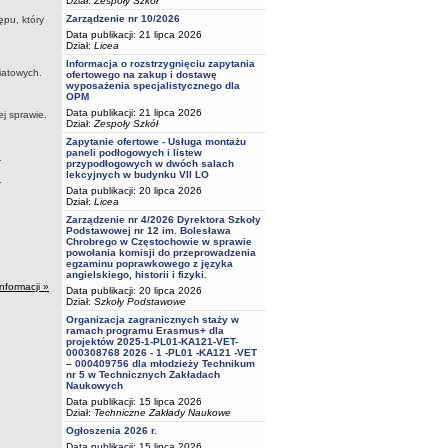
Dział:
Zespoły Szkół
Zarządzenie nr 10/2026
ępu, który
Data publikacji: 21 lipca 2026
Dział:
Licea
Informacja o rozstrzygnięciu zapytania
iatowych.
ofertowego na zakup i dostawę
wyposażenia specjalistycznego dla
OPM
Data publikacji: 21 lipca 2026
ej sprawie.
Dział:
Zespoły Szkół
Zapytanie ofertowe - Usługa montażu
paneli podłogowych i listew
.
przypodłogowych w dwóch salach
lekcyjnych w budynku VII LO
.
Data publikacji: 20 lipca 2026
Dział:
Licea
Zarządzenie nr 4/2026 Dyrektora Szkoły
Podstawowej nr 12 im. Bolesława
Chrobrego w Częstochowie w sprawie
powołania komisji do przeprowadzenia
egzaminu poprawkowego z języka
angielskiego, historii i fizyki.
informacji »
Data publikacji: 20 lipca 2026
Dział:
Szkoły Podstawowe
Organizacja zagranicznych staży w
ramach programu Erasmus+ dla
projektów 2025-1-PL01-KA121-VET-
000308768 2026 - 1 -PL01 -KA121 -VET
– 000409756 dla młodzieży Technikum
nr 5 w Technicznych Zakładach
Naukowych
Data publikacji: 15 lipca 2026
Dział:
Techniczne Zakłady Naukowe
Ogłoszenia 2026 r.
Data publikacji: 15 lipca 2026