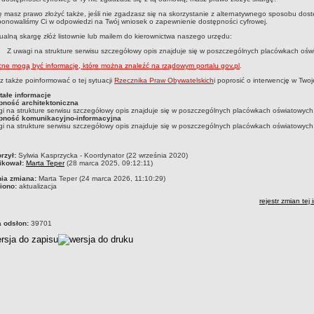
 masz prawo złożyć także, jeśli nie zgadzasz się na skorzystanie z alternatywnego sposobu dost
onowaliśmy Ci w odpowiedzi na Twój wniosek o zapewnienie dostępności cyfrowej.
alną skargę złóż listownie lub mailem do kierownictwa naszego urzędu:
Z uwagi na strukture serwisu szczegółowy opis znajduje się w poszczególnych placówkach ośw
e mogą być informacje, które można znaleźć na rządowym portalu gov.pl
.
 także poinformować o tej sytuacji
Rzecznika Praw Obywatelskich
i poprosić o interwencję w Twoj
tałe informacje
pność architektoniczna
i na strukture serwisu szczegółowy opis znajduje się w poszczególnych placówkach oświatowych
pność komunikacyjno-informacyjna
i na strukture serwisu szczegółowy opis znajduje się w poszczególnych placówkach oświatowych
czka
rzył:
Sylwia Kasprzycka - Koordynator (22 września 2020)
ikował:
Marta Teper
(28 marca 2025, 09:12:11)
nia zmiana:
Marta Teper (24 marca 2026, 11:10:29)
iono:
aktualizacja
rejestr zmian tej 
a odsłon:
39701