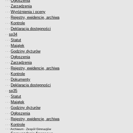
Ogłoszenia
· · ·
Zarządzenia
· · ·
Wyróżnienia i oceny
· · ·
Rejestry, ewidencje, archiwa
· · ·
Kontrole
· · ·
Deklaracja dostępności
· · ·
sp34
· ·
Statut
· · ·
Majątek
· · ·
Godziny dyżurów
· · ·
Ogłoszenia
· · ·
Zarządzenia
· · ·
Rejestry, ewidencje, archiwa
· · ·
Kontrole
· · ·
Dokumenty
· · ·
Deklaracja dostępności
· · ·
sp35
· ·
Statut
· · ·
Majątek
· · ·
Godziny dyżurów
· · ·
Ogłoszenia
· · ·
Rejestry, ewidencje, archiwa
· · ·
Kontrole
· · ·
· · ·
Archiwum - Zespół Gimnazjów