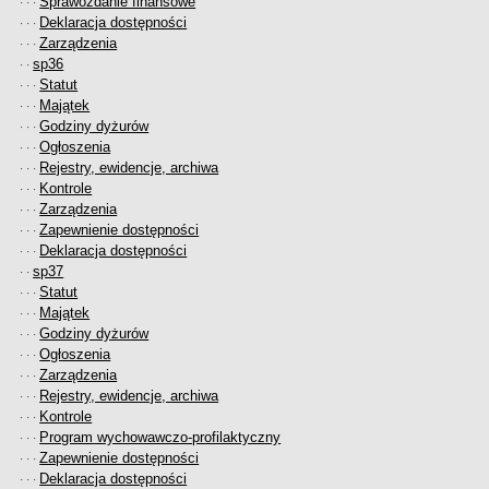
Sprawozdanie finansowe
· · ·
Deklaracja dostępności
· · ·
Zarządzenia
· · ·
sp36
· ·
Statut
· · ·
Majątek
· · ·
Godziny dyżurów
· · ·
Ogłoszenia
· · ·
Rejestry, ewidencje, archiwa
· · ·
Kontrole
· · ·
Zarządzenia
· · ·
Zapewnienie dostępności
· · ·
Deklaracja dostępności
· · ·
sp37
· ·
Statut
· · ·
Majątek
· · ·
Godziny dyżurów
· · ·
Ogłoszenia
· · ·
Zarządzenia
· · ·
Rejestry, ewidencje, archiwa
· · ·
Kontrole
· · ·
Program wychowawczo-profilaktyczny
· · ·
Zapewnienie dostępności
· · ·
Deklaracja dostępności
· · ·