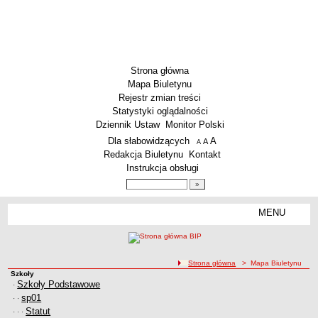
Strona główna
Mapa Biuletynu
Rejestr zmian treści
Statystyki oglądalności
Dziennik Ustaw
Monitor Polski
Menu dodatkowe
Dla słabowidzących
A
powiększ czcionkę
A
standardowy rozmiar czcionki
A
pomniejsz czcionkę
Redakcja Biuletynu
Kontakt
Instrukcja obsługi
Wyszukiwarka artykułów
Szukaj
MENU
Menu
SZKOŁY
Szkoły Podstawowe
ścieżka nawigacji
Strona główna
> Mapa Biuletynu
Licea
Szkoły
Mapa Biuletynu
Zespoły Szkół
Szkoły Podstawowe
·
sp01
· ·
Techniczne Zakłady Naukowe
Statut
· · ·
PRZEDSZKOLA