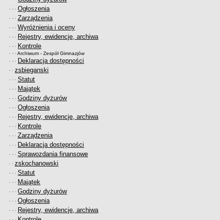
Ogłoszenia
· · ·
Zarządzenia
· · ·
Wyróżnienia i oceny
· · ·
Rejestry, ewidencje, archiwa
· · ·
Kontrole
· · ·
· · ·
Archiwum - Zespół Gimnazjów
Deklaracja dostępności
· · ·
zsbieganski
· ·
Statut
· · ·
Majątek
· · ·
Godziny dyżurów
· · ·
Ogłoszenia
· · ·
Rejestry, ewidencje, archiwa
· · ·
Kontrole
· · ·
Zarządzenia
· · ·
Deklaracja dostępności
· · ·
Sprawozdania finansowe
· · ·
zskochanowski
· ·
Statut
· · ·
Majątek
· · ·
Godziny dyżurów
· · ·
Ogłoszenia
· · ·
Rejestry, ewidencje, archiwa
· · ·
Kontrole
· · ·