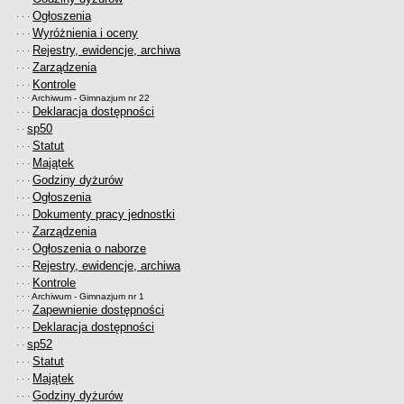
Ogłoszenia
· · ·
Wyróżnienia i oceny
· · ·
Rejestry, ewidencje, archiwa
· · ·
Zarządzenia
· · ·
Kontrole
· · ·
· · ·
Archiwum - Gimnazjum nr 22
Deklaracja dostępności
· · ·
sp50
· ·
Statut
· · ·
Majątek
· · ·
Godziny dyżurów
· · ·
Ogłoszenia
· · ·
Dokumenty pracy jednostki
· · ·
Zarządzenia
· · ·
Ogłoszenia o naborze
· · ·
Rejestry, ewidencje, archiwa
· · ·
Kontrole
· · ·
· · ·
Archiwum - Gimnazjum nr 1
Zapewnienie dostępności
· · ·
Deklaracja dostępności
· · ·
sp52
· ·
Statut
· · ·
Majątek
· · ·
Godziny dyżurów
· · ·