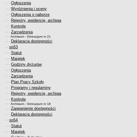
Ogłoszenia
· · ·
Wyróżnienia i oceny
· · ·
Ogłoszenia o naborze
· · ·
Rejestry, ewidencje, archiwa
· · ·
Kontrole
· · ·
Zarządzenia
· · ·
· · ·
Archiwum - Gimnazjum nr 21
Deklaracja dostępności
· · ·
sp53
· ·
Statut
· · ·
Majątek
· · ·
Godziny dyżurów
· · ·
Ogłoszenia
· · ·
Zarządzenia
· · ·
Plan Pracy Szkoły
· · ·
Programy i regulaminy
· · ·
Rejestry, ewidencje, archiwa
· · ·
Kontrole
· · ·
· · ·
Archiwum - Gimnazjum nr 18
Zapewnienie dostępności
· · ·
Deklaracja dostępności
· · ·
sp54
· ·
Statut
· · ·
Majątek
· · ·