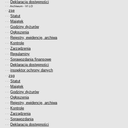
Deklaracja dostępności
· · ·
· · ·
Archiwum - VI LO
zse
· ·
Statut
· · ·
Majątek
· · ·
Godziny dyżurów
· · ·
Ogłoszenia
· · ·
Rejestry, ewidencje, archiwa
· · ·
Kontrole
· · ·
Zarządzenia
· · ·
Regulaminy
· · ·
Sprawozdania finansowe
· · ·
Deklaracja dostępności
· · ·
inspektor ochrony danych
· · ·
zsg
· ·
Statut
· · ·
Majątek
· · ·
Godziny dyżurów
· · ·
Ogłoszenia
· · ·
Rejestry, ewidencje, archiwa
· · ·
Kontrole
· · ·
Zarządzenia
· · ·
Sprawozdania
· · ·
Deklaracja dostępności
· · ·