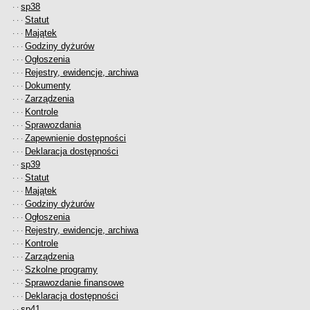
sp38
· ·
Statut
· · ·
Majątek
· · ·
Godziny dyżurów
· · ·
Ogłoszenia
· · ·
Rejestry, ewidencje, archiwa
· · ·
Dokumenty
· · ·
Zarządzenia
· · ·
Kontrole
· · ·
Sprawozdania
· · ·
Zapewnienie dostępności
· · ·
Deklaracja dostępności
· · ·
sp39
· ·
Statut
· · ·
Majątek
· · ·
Godziny dyżurów
· · ·
Ogłoszenia
· · ·
Rejestry, ewidencje, archiwa
· · ·
Kontrole
· · ·
Zarządzenia
· · ·
Szkolne programy
· · ·
Sprawozdanie finansowe
· · ·
Deklaracja dostępności
· · ·
sp41
· ·