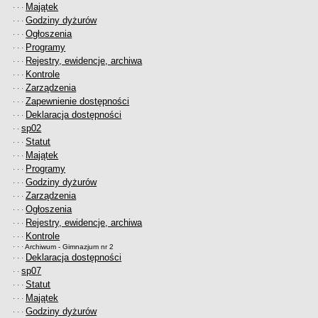
Majątek
· · ·
Przedszkola Miejskie
Godziny dyżurów
· · ·
ARCHIWUM SZKÓŁ I PLACÓWEK
Ogłoszenia
· · ·
Zlikwidowane gimnazja
Programy
· · ·
Rejestry, ewidencje, archiwa
· · ·
Przekształcone szkoły i placówki
Kontrole
· · ·
Wielofunkcyjna Placówka
Zarządzenia
· · ·
SPECJALNE OŚRODKI SZKOLNO-WYCHOWAWCZE
Zapewnienie dostępności
· · ·
Deklaracja dostępności
Specjalny Ośrodek nr 1
· · ·
sp02
· ·
Specjalny Ośrodek nr 5
Statut
· · ·
BURSA MIEJSKA
Majątek
· · ·
Dane podstawowe
Programy
· · ·
Godziny dyżurów
Statut
· · ·
Zarządzenia
· · ·
Majątek
Ogłoszenia
· · ·
Godziny dyżurów
Rejestry, ewidencje, archiwa
· · ·
Kontrole
· · ·
Ogłoszenie
· · ·
Archiwum - Gimnazjum nr 2
Zarządzenia
Deklaracja dostępności
· · ·
sp07
· ·
Kontrole
Statut
· · ·
Rejestry, ewidencje, archiwa
Majątek
· · ·
Godziny dyżurów
Sprawozdania
· · ·