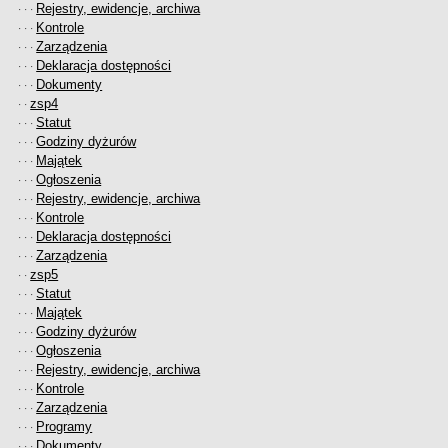
Rejestry, ewidencje, archiwa
· · ·
Kontrole
· · ·
Zarządzenia
· · ·
Deklaracja dostępności
· · ·
Dokumenty
· · ·
zsp4
· ·
Statut
· · ·
Godziny dyżurów
· · ·
Majątek
· · ·
Ogłoszenia
· · ·
Rejestry, ewidencje, archiwa
· · ·
Kontrole
· · ·
Deklaracja dostępności
· · ·
Zarządzenia
· · ·
zsp5
· ·
Statut
· · ·
Majątek
· · ·
Godziny dyżurów
· · ·
Ogłoszenia
· · ·
Rejestry, ewidencje, archiwa
· · ·
Kontrole
· · ·
Zarządzenia
· · ·
Programy
· · ·
Dokumenty
· · ·