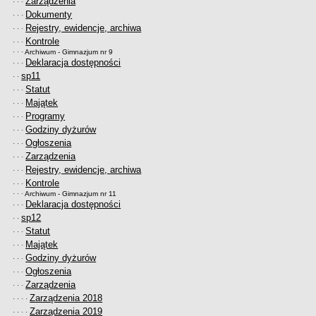
Zarządzenia
· · ·
UDOSTĘPNIANIE INFORMACJI PUBLICZNEJ
Dokumenty
· · ·
OCHRONA DANYCH OSOBOWYCH
Rejestry, ewidencje, archiwa
· · ·
Kontrole
· · ·
· · ·
Archiwum - Gimnazjum nr 9
Deklaracja dostępności
· · ·
sp11
· ·
Statut
· · ·
Majątek
· · ·
Programy
· · ·
Godziny dyżurów
· · ·
Ogłoszenia
· · ·
Zarządzenia
· · ·
Rejestry, ewidencje, archiwa
· · ·
Kontrole
· · ·
· · ·
Archiwum - Gimnazjum nr 11
Deklaracja dostępności
· · ·
sp12
· ·
Statut
· · ·
Majątek
· · ·
Godziny dyżurów
· · ·
Ogłoszenia
· · ·
Zarządzenia
· · ·
Zarządzenia 2018
· · · ·
Zarządzenia 2019
· · · ·