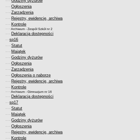
Godziny dyżurów
· · ·
Ogłoszenia
· · ·
Zarządzenia
· · ·
Rejestry, ewidencje, archiwa
· · ·
Kontrole
· · ·
· · ·
Archiwum - Zespół Szkół nr 2
Deklaracja dostępności
· · ·
sp16
· ·
Statut
· · ·
Majątek
· · ·
Godziny dyżurów
· · ·
Ogłoszenia
· · ·
Zarządzenia
· · ·
Ogłoszenia o naborze
· · ·
Rejestry, ewidencje, archiwa
· · ·
Kontrole
· · ·
· · ·
Archiwum - Gimnazjum nr 16
Deklaracja dostępności
· · ·
sp17
· ·
Statut
· · ·
Majątek
· · ·
Godziny dyżurów
· · ·
Ogłoszenia
· · ·
Rejestry, ewidencje, archiwa
· · ·
Kontrole
· · ·