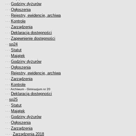
Godziny dyżurów
· · ·
Ogłoszenia
· · ·
Rejestry, ewidencje, archiwa
· · ·
Kontrole
· · ·
Zarządzenia
· · ·
Deklaracja dostępności
· · ·
Zapewnienie dostępności
· · ·
sp24
· ·
Statut
· · ·
Majątek
· · ·
Godziny dyżurów
· · ·
Ogłoszenia
· · ·
Rejestry, ewidencje, archiwa
· · ·
Zarządzenia
· · ·
Kontrole
· · ·
· · ·
Archiwum - Gimnazjum nr 20
Deklaracja dostępności
· · ·
sp25
· ·
Statut
· · ·
Majątek
· · ·
Godziny dyżurów
· · ·
Ogłoszenia
· · ·
Zarządzenia
· · ·
Zarządzenia 2018
· · · ·