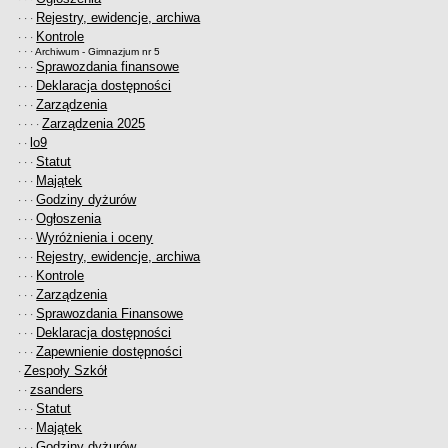
Rejestry, ewidencje, archiwa
· · ·
Kontrole
· · ·
· · ·
Archiwum - Gimnazjum nr 5
Sprawozdania finansowe
· · ·
Deklaracja dostępności
· · ·
Zarządzenia
· · ·
Zarządzenia 2025
· · · ·
lo9
· ·
Statut
· · ·
Majątek
· · ·
Godziny dyżurów
· · ·
Ogłoszenia
· · ·
Wyróżnienia i oceny
· · ·
Rejestry, ewidencje, archiwa
· · ·
Kontrole
· · ·
Zarządzenia
· · ·
Sprawozdania Finansowe
· · ·
Deklaracja dostępności
· · ·
Zapewnienie dostępności
· · ·
Zespoły Szkół
·
zsanders
· ·
Statut
· · ·
Majątek
· · ·
Godziny dyżurów
· · ·