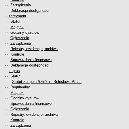
Zarządzenia
· · ·
Deklaracja dostępności
· · ·
zsreymont
· ·
Statut
· · ·
Majątek
· · ·
Godziny dyżurów
· · ·
Ogłoszenia
· · ·
Zarządzenia
· · ·
Rejestry, ewidencje, archiwa
· · ·
Kontrole
· · ·
Sprawozdania finansowe
· · ·
Deklaracja dostępności
· · ·
zsprus
· ·
Statut
· · ·
Statut Zespołu Szkół im Bolesława Prusa
· · · ·
Regulaminy
· · ·
Majątek
· · ·
Godziny dyżurów
· · ·
Sprawozdania finansowe
· · ·
Ogłoszenia
· · ·
Rejestry, ewidencje, archiwa
· · ·
Kontrole
· · ·
Zarządzenia
· · ·