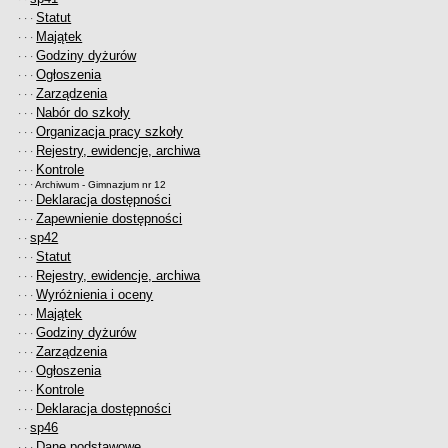
Statut
· · ·
Majątek
· · ·
Godziny dyżurów
· · ·
Ogłoszenia
· · ·
Zarządzenia
· · ·
Nabór do szkoły
· · ·
Organizacja pracy szkoły
· · ·
Rejestry, ewidencje, archiwa
· · ·
Kontrole
· · ·
· · ·
Archiwum - Gimnazjum nr 12
Deklaracja dostępności
· · ·
Zapewnienie dostępności
· · ·
sp42
· ·
Statut
· · ·
Rejestry, ewidencje, archiwa
· · ·
Wyróżnienia i oceny
· · ·
Majątek
· · ·
Godziny dyżurów
· · ·
Zarządzenia
· · ·
Ogłoszenia
· · ·
Kontrole
· · ·
Deklaracja dostępności
· · ·
sp46
· ·
Dane podstawowe
· · ·