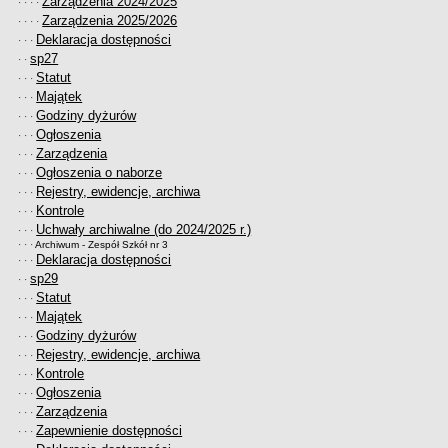
Zarządzenia 2024/2025
· · · ·
Zarządzenia 2025/2026
· · · ·
Deklaracja dostępności
· · ·
sp27
· ·
Statut
· · ·
Majątek
· · ·
Godziny dyżurów
· · ·
Ogłoszenia
· · ·
Zarządzenia
· · ·
Ogłoszenia o naborze
· · ·
Rejestry, ewidencje, archiwa
· · ·
Kontrole
· · ·
Uchwały archiwalne (do 2024/2025 r.)
· · ·
· · ·
Archiwum - Zespół Szkół nr 3
Deklaracja dostępności
· · ·
sp29
· ·
Statut
· · ·
Majątek
· · ·
Godziny dyżurów
· · ·
Rejestry, ewidencje, archiwa
· · ·
Kontrole
· · ·
Ogłoszenia
· · ·
Zarządzenia
· · ·
Zapewnienie dostępności
· · ·