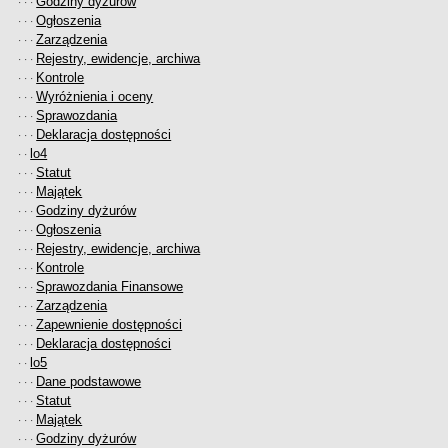
Godziny dyżurów
· · ·
Ogłoszenia
· · ·
Zarządzenia
· · ·
Rejestry, ewidencje, archiwa
· · ·
Kontrole
· · ·
Wyróżnienia i oceny
· · ·
Sprawozdania
· · ·
Deklaracja dostępności
· · ·
lo4
· ·
Statut
· · ·
Majątek
· · ·
Godziny dyżurów
· · ·
Ogłoszenia
· · ·
Rejestry, ewidencje, archiwa
· · ·
Kontrole
· · ·
Sprawozdania Finansowe
· · ·
Zarządzenia
· · ·
Zapewnienie dostępności
· · ·
Deklaracja dostępności
· · ·
lo5
· ·
Dane podstawowe
· · ·
Statut
· · ·
Majątek
· · ·
Godziny dyżurów
· · ·