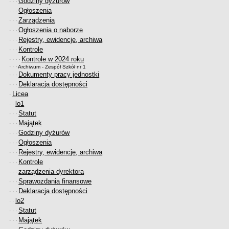
Godziny dyżurów
· · ·
Ogłoszenia
· · ·
Zarządzenia
· · ·
Ogłoszenia o naborze
· · ·
Rejestry, ewidencje, archiwa
· · ·
Kontrole
· · ·
Kontrole w 2024 roku
· · · ·
· · ·
Archiwum - Zespół Szkół nr 1
Dokumenty pracy jednostki
· · ·
Deklaracja dostępności
· · ·
Licea
·
lo1
· ·
Statut
· · ·
Majątek
· · ·
Godziny dyżurów
· · ·
Ogłoszenia
· · ·
Rejestry, ewidencje, archiwa
· · ·
Kontrole
· · ·
zarządzenia dyrektora
· · ·
Sprawozdania finansowe
· · ·
Deklaracja dostępności
· · ·
lo2
· ·
Statut
· · ·
Majątek
· · ·