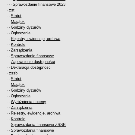
Sprawozdanie finansowe 2023
· · · ·
zst
· ·
Statut
· · ·
Majątek
· · ·
Godziny dyżurów
· · ·
Ogłoszenia
· · ·
Rejestry, ewidencje, archiwa
· · ·
Kontrole
· · ·
Zarządzenia
· · ·
Sprawozdanie finansowe
· · ·
Zapewnienie dostępności
· · ·
Deklaracja dostępności
· · ·
zssb
· ·
Statut
· · ·
Majątek
· · ·
Godziny dyżurów
· · ·
Ogłoszenia
· · ·
Wyróżnienia i oceny
· · ·
Zarządzenia
· · ·
Rejestry, ewidencje, archiwa
· · ·
Kontrole
· · ·
Sprawozdania finansowe ZSSB
· · ·
Sprawozdania finansowe
· · ·