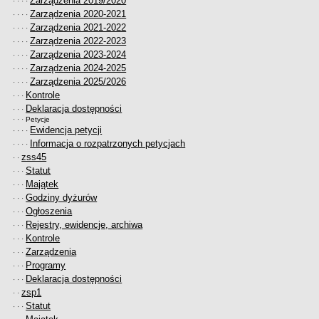
Zarządzenia 2019/2020
· · · ·
Zarządzenia 2020-2021
· · · ·
Zarządzenia 2021-2022
· · · ·
Zarządzenia 2022-2023
· · · ·
Zarządzenia 2023-2024
· · · ·
Zarządzenia 2024-2025
· · · ·
Zarządzenia 2025/2026
· · · ·
Kontrole
· · ·
Deklaracja dostępności
· · ·
· · ·
Petycje
Ewidencja petycji
· · · ·
Informacja o rozpatrzonych petycjach
· · · ·
zss45
· ·
Statut
· · ·
Majątek
· · ·
Godziny dyżurów
· · ·
Ogłoszenia
· · ·
Rejestry, ewidencje, archiwa
· · ·
Kontrole
· · ·
Zarządzenia
· · ·
Programy
· · ·
Deklaracja dostępności
· · ·
zsp1
· ·
Statut
· · ·