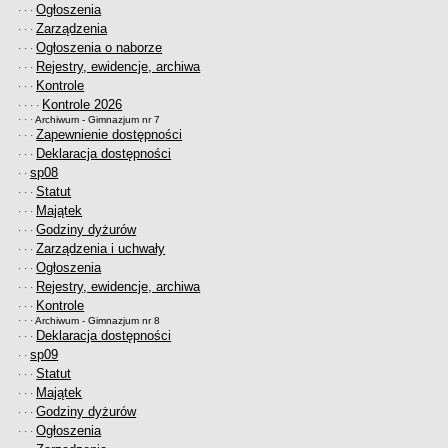
Ogłoszenia
· · ·
Deklaracja dostępności
Zarządzenia
· · ·
PORADNIE PSYCHOLOGICZNO-PEDAGOGICZNE
Ogłoszenia o naborze
· · ·
Zespół Poradni
Rejestry, ewidencje, archiwa
· · ·
BIURO FINANSÓW OŚWIATY
Kontrole
· · ·
Kontrole 2026
Dane podstawowe
· · · ·
· · ·
Archiwum - Gimnazjum nr 7
Statut
Zapewnienie dostępności
· · ·
Deklaracja dostępności
· · ·
Majątek
sp08
· ·
Godziny dyżurów
Statut
· · ·
Ogłoszenia
Majątek
· · ·
Godziny dyżurów
· · ·
Zarządzenia
Zarządzenia i uchwały
· · ·
Rejestry, ewidencje, archiwa
Ogłoszenia
· · ·
Rejestry, ewidencje, archiwa
Kontrole
· · ·
Kontrole
· · ·
PONOWNE WYKORZYSTYWANIE
· · ·
Archiwum - Gimnazjum nr 8
Deklaracja dostępności
· · ·
Sprawozdania
sp09
· ·
Deklaracja dostępności
Statut
· · ·
DEKLARACJA DOSTĘPNOŚCI
Majątek
· · ·
OŚWIADCZENIA MAJĄTKOWE
Godziny dyżurów
· · ·
Ogłoszenia
PONOWNE WYKORZYSTYWANIE
· · ·