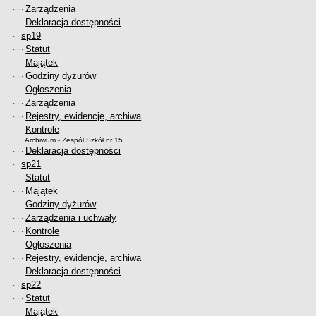
Zarządzenia
· · ·
Deklaracja dostępności
· · ·
sp19
· ·
Statut
· · ·
Majątek
· · ·
Godziny dyżurów
· · ·
Ogłoszenia
· · ·
Zarządzenia
· · ·
Rejestry, ewidencje, archiwa
· · ·
Kontrole
· · ·
· · ·
Archiwum - Zespół Szkół nr 15
Deklaracja dostępności
· · ·
sp21
· ·
Statut
· · ·
Majątek
· · ·
Godziny dyżurów
· · ·
Zarządzenia i uchwały
· · ·
Kontrole
· · ·
Ogłoszenia
· · ·
Rejestry, ewidencje, archiwa
· · ·
Deklaracja dostępności
· · ·
sp22
· ·
Statut
· · ·
Majątek
· · ·