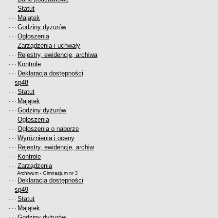
Statut
· · ·
Majątek
· · ·
Godziny dyżurów
· · ·
Ogłoszenia
· · ·
Zarządzenia i uchwały
· · ·
Rejestry, ewidencje, archiwa
· · ·
Kontrole
· · ·
Deklaracja dostępności
· · ·
sp48
· ·
Statut
· · ·
Majątek
· · ·
Godziny dyżurów
· · ·
Ogłoszenia
· · ·
Ogłoszenia o naborze
· · ·
Wyróżnienia i oceny
· · ·
Rejestry, ewidencje, archiw
· · ·
Kontrole
· · ·
Zarządzenia
· · ·
· · ·
Archiwum - Gimnazjum nr 3
Deklaracja dostępności
· · ·
sp49
· ·
Statut
· · ·
Majątek
· · ·
Godziny dyżurów
· · ·