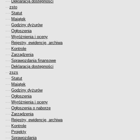
Deklaracja dostępności
· · ·
zsto
· ·
Statut
· · ·
Majątek
· · ·
Godziny dyżurów
· · ·
Ogłoszenia
· · ·
Wyróżnienia i oceny
· · ·
Rejestry, ewidencje, archiwa
· · ·
Kontrole
· · ·
Zarządzenia
· · ·
Sprawozdania finansowe
· · ·
Deklaracja dostępności
· · ·
zszs
· ·
Statut
· · ·
Majątek
· · ·
Godziny dyżurów
· · ·
Ogłoszenia
· · ·
Wyróżnienia i oceny
· · ·
Ogłoszenia o naborze
· · ·
Zarządzenia
· · ·
Rejestry, ewidencje, archiwa
· · ·
Kontrole
· · ·
Projekty
· · ·
Sprawozdania
· · ·