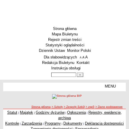
Strona główna
Mapa Biuletynu
Rejestr zmian treści
Statystyki oglądalności
Dziennik Ustaw
Monitor Polski
Menu dodatkowe
Dla słabowidzących
A
powiększ czcionkę
A
standardowy rozmiar czcionki
A
pomniejsz czcionkę
Redakcja Biuletynu
Kontakt
Instrukcja obsługi
Wyszukiwarka artykułów
Szukaj
MENU
Menu
SZKOŁY
Szkoły Podstawowe
ścieżka nawigacji
Strona główna
> Szkoły
> Zespoły Szkół
> zsp5
> Dane podstawowe
Licea
Statut
Majątek
Godziny dyżurów
Ogłoszenia
Rejestry, ewidencje,
|
|
|
|
Zespoły Szkół
archiwa
Techniczne Zakłady Naukowe
Kontrole
Zarządzenia
Programy
Dokumenty
Deklaracja dostępności
|
|
|
|
Zapewnienie dostępności
Sprawozdania
PRZEDSZKOLA