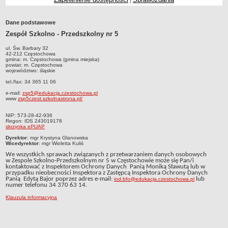
|
Przedszkola Miejskie
ARCHIWUM SZKÓŁ I PLACÓWEK
Dane podstawowe
Zlikwidowane gimnazja
Zespół Szkolno - Przedszkolny nr 5
Przekształcone szkoły i placówki
ul. Św. Barbary 32
42-212 Częstochowa
Wielofunkcyjna Placówka
gmina: m. Częstochowa (gmina miejska)
powiat: m. Częstochowa
województwo: śląskie
SPECJALNE OŚRODKI SZKOLNO-WYCHOWAWCZE
Specjalny Ośrodek nr 1
tel./fax: 34 365 11 06
e-mail:
zsp5@edukacja.czestochowa.pl
Specjalny Ośrodek nr 5
www
zsp5czest.szkolnastrona.pl/
BURSA MIEJSKA
NIP: 573-28-42-936
Dane podstawowe
Regon: IDS 243019178
skrzynka ePUAP
Statut
Dyrektor
: mgr Krystyna Glanowska
Majątek
Wicedyrektor
: mgr Wioletta Kuliś
We wszystkich sprawach związanych z przetwarzaniem danych osobowych
Godziny dyżurów
w Zespole Szkolno-Przedszkolnym nr 5 w Częstochowie może się Pan/i
kontaktować z Inspektorem Ochrony Danych Panią Moniką Sławutą lub w
Ogłoszenie
przypadku nieobecności Inspektora z Zastępcą Inspektora Ochrony Danych
Panią Edytą Bajor poprzez adres e-mail:
lub
iod.bfo@edukacja.czestochowa.pl
Zarządzenia
numer telefonu 34 370 63 14.
Kontrole
Klauzula informacyjna
Rejestry, ewidencje, archiwa
Sprawozdania