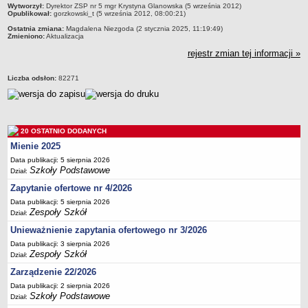
metryczka
Wytworzył:
Dyrektor ZSP nr 5 mgr Krystyna Glanowska (5 września 2012)
Deklaracja dostępności
Opublikował:
gorzkowski_t (5 września 2012, 08:00:21)
PORADNIE PSYCHOLOGICZNO-PEDAGOGICZNE
Ostatnia zmiana:
Magdalena Niezgoda (2 stycznia 2025, 11:19:49)
Zmieniono:
Aktualizacja
Zespół Poradni
rejestr zmian tej informacji »
BIURO FINANSÓW OŚWIATY
Dane podstawowe
Liczba odsłon:
82271
Statut
Majątek
Godziny dyżurów
20 OSTATNIO DODANYCH
Ogłoszenia
Mienie 2025
Data publikacji: 5 sierpnia 2026
Zarządzenia
Szkoły Podstawowe
Dział:
Rejestry, ewidencje, archiwa
Zapytanie ofertowe nr 4/2026
Kontrole
Data publikacji: 5 sierpnia 2026
Zespoły Szkół
Dział:
PONOWNE WYKORZYSTYWANIE
Unieważnienie zapytania ofertowego nr 3/2026
Sprawozdania
Data publikacji: 3 sierpnia 2026
Deklaracja dostępności
Zespoły Szkół
Dział:
DEKLARACJA DOSTĘPNOŚCI
Zarządzenie 22/2026
OŚWIADCZENIA MAJĄTKOWE
Data publikacji: 2 sierpnia 2026
Szkoły Podstawowe
PONOWNE WYKORZYSTYWANIE
Dział: