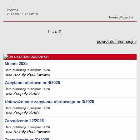
Przedszkola Miejskie
metryka
ARCHIWUM SZKÓŁ I PLACÓWEK
Data:
2017-05-11 16:30:18
Autor:
Iwona Warzecha
Zlikwidowane gimnazja
Przekształcone szkoły i placówki
Zmiany o pozycjach
1 - 1 (z 1)
Wielofunkcyjna Placówka
powrót do informacji »
SPECJALNE OŚRODKI SZKOLNO-WYCHOWAWCZE
Specjalny Ośrodek nr 1
20 OSTATNIO DODANYCH
Specjalny Ośrodek nr 5
Mienie 2025
BURSA MIEJSKA
Data publikacji: 5 sierpnia 2026
Dane podstawowe
Szkoły Podstawowe
Dział:
Statut
Zapytanie ofertowe nr 4/2026
Majątek
Data publikacji: 5 sierpnia 2026
Zespoły Szkół
Dział:
Godziny dyżurów
Unieważnienie zapytania ofertowego nr 3/2026
Ogłoszenie
Data publikacji: 3 sierpnia 2026
Zespoły Szkół
Zarządzenia
Dział:
Zarządzenie 22/2026
Kontrole
Data publikacji: 2 sierpnia 2026
Rejestry, ewidencje, archiwa
Szkoły Podstawowe
Dział:
Sprawozdania
Zarządzenie nr 21/2026