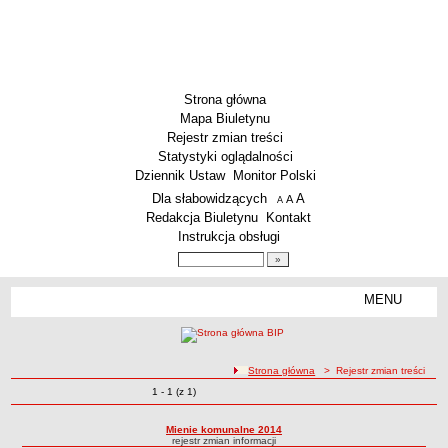
Strona główna
Mapa Biuletynu
Rejestr zmian treści
Statystyki oglądalności
Dziennik Ustaw
Monitor Polski
Menu dodatkowe
Dla słabowidzących
A
powiększ czcionkę
A
standardowy rozmiar czcionki
A
pomniejsz czcionkę
Redakcja Biuletynu
Kontakt
Instrukcja obsługi
Wyszukiwarka artykułów
Szukaj
MENU
Menu
SZKOŁY
Szkoły Podstawowe
ścieżka nawigacji
Strona główna
> Rejestr zmian treści
Licea
Zmiany o pozycjach
1 - 1 (z 1)
Rejestr zmian treści
Zespoły Szkół
Techniczne Zakłady Naukowe
Mienie komunalne 2014
rejestr zmian informacji
PRZEDSZKOLA