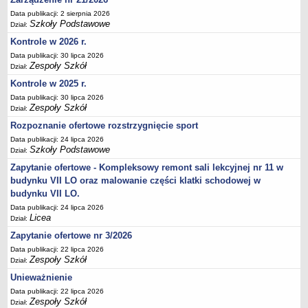
Deklaracja dostępności
Data publikacji: 2 sierpnia 2026
Szkoły Podstawowe
Dział:
PORADNIE PSYCHOLOGICZNO-PEDAGOGICZNE
Kontrole w 2026 r.
Zespół Poradni
Data publikacji: 30 lipca 2026
BIURO FINANSÓW OŚWIATY
Zespoły Szkół
Dział:
Dane podstawowe
Kontrole w 2025 r.
Statut
Data publikacji: 30 lipca 2026
Zespoły Szkół
Majątek
Dział:
Rozpoznanie ofertowe rozstrzygnięcie sport
Godziny dyżurów
Data publikacji: 24 lipca 2026
Ogłoszenia
Szkoły Podstawowe
Dział:
Zarządzenia
Zapytanie ofertowe - Kompleksowy remont sali lekcyjnej nr 11 w
Rejestry, ewidencje, archiwa
budynku VII LO oraz malowanie części klatki schodowej w
budynku VII LO.
Kontrole
Data publikacji: 24 lipca 2026
PONOWNE WYKORZYSTYWANIE
Licea
Dział:
Sprawozdania
Zapytanie ofertowe nr 3/2026
Data publikacji: 22 lipca 2026
Deklaracja dostępności
Zespoły Szkół
Dział:
DEKLARACJA DOSTĘPNOŚCI
Unieważnienie
OŚWIADCZENIA MAJĄTKOWE
Data publikacji: 22 lipca 2026
PONOWNE WYKORZYSTYWANIE
Zespoły Szkół
Dział: