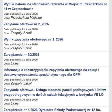
UDOSTĘPNIANIE INFORMACJI PUBLICZNEJ
Wyniki naboru na stanowisko referenta w Miejskim Przedszkolu nr
OCHRONA DANYCH OSOBOWYCH
41 w Częstochowie
Data publikacji: 21 lipca 2026
Przedszkola Miejskie
Dział:
Zapytanie ofertowe nr 2_2026
Data publikacji: 21 lipca 2026
Zespoły Szkół
Dział:
Wynik zapytania ofertowego nr 1_2026
Data publikacji: 21 lipca 2026
Zespoły Szkół
Dział:
Zarządzenie nr 10/2026
Data publikacji: 21 lipca 2026
Licea
Dział:
Informacja o rozstrzygnięciu zapytania ofertowego na zakup i
dostawę wyposażenia specjalistycznego dla OPM
Data publikacji: 21 lipca 2026
Zespoły Szkół
Dział:
Zapytanie ofertowe - Usługa montażu paneli podłogowych i listew
przypodłogowych w dwóch salach lekcyjnych w budynku VII LO
Data publikacji: 20 lipca 2026
Licea
Dział:
Zarządzenie nr 4/2026 Dyrektora Szkoły Podstawowej nr 12 im.