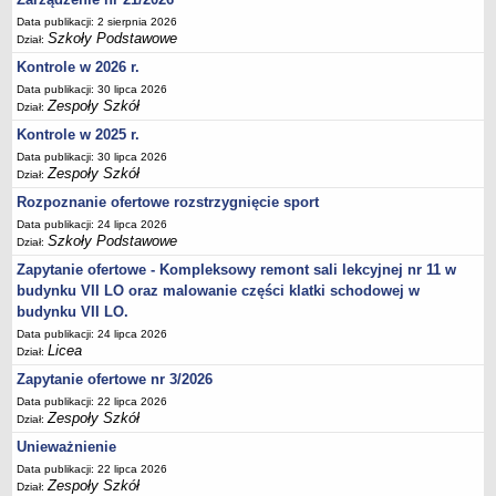
Deklaracja dostępności
Data publikacji: 2 sierpnia 2026
Szkoły Podstawowe
Dział:
PORADNIE PSYCHOLOGICZNO-PEDAGOGICZNE
Kontrole w 2026 r.
Zespół Poradni
Data publikacji: 30 lipca 2026
BIURO FINANSÓW OŚWIATY
Zespoły Szkół
Dział:
Dane podstawowe
Kontrole w 2025 r.
Statut
Data publikacji: 30 lipca 2026
Zespoły Szkół
Majątek
Dział:
Rozpoznanie ofertowe rozstrzygnięcie sport
Godziny dyżurów
Data publikacji: 24 lipca 2026
Ogłoszenia
Szkoły Podstawowe
Dział:
Zarządzenia
Zapytanie ofertowe - Kompleksowy remont sali lekcyjnej nr 11 w
Rejestry, ewidencje, archiwa
budynku VII LO oraz malowanie części klatki schodowej w
budynku VII LO.
Kontrole
Data publikacji: 24 lipca 2026
PONOWNE WYKORZYSTYWANIE
Licea
Dział:
Sprawozdania
Zapytanie ofertowe nr 3/2026
Data publikacji: 22 lipca 2026
Deklaracja dostępności
Zespoły Szkół
Dział:
DEKLARACJA DOSTĘPNOŚCI
Unieważnienie
OŚWIADCZENIA MAJĄTKOWE
Data publikacji: 22 lipca 2026
PONOWNE WYKORZYSTYWANIE
Zespoły Szkół
Dział: