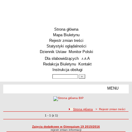
Strona główna
Mapa Biuletynu
Rejestr zmian treści
Statystyki oglądalności
Dziennik Ustaw
Monitor Polski
Menu dodatkowe
Dla słabowidzących
A
powiększ czcionkę
A
standardowy rozmiar czcionki
A
pomniejsz czcionkę
Redakcja Biuletynu
Kontakt
Instrukcja obsługi
Wyszukiwarka artykułów
Szukaj
MENU
Menu
SZKOŁY
Szkoły Podstawowe
ścieżka nawigacji
Strona główna
> Rejestr zmian treści
Licea
Zmiany o pozycjach
1 - 1 (z 1)
Rejestr zmian treści
Zespoły Szkół
Techniczne Zakłady Naukowe
Zajęcia dodatkowe w Gimnazjum 19 2015/2016
rejestr zmian informacji
PRZEDSZKOLA