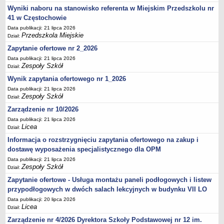
UDOSTĘPNIANIE INFORMACJI PUBLICZNEJ
Wyniki naboru na stanowisko referenta w Miejskim Przedszkolu nr
OCHRONA DANYCH OSOBOWYCH
41 w Częstochowie
Data publikacji: 21 lipca 2026
Przedszkola Miejskie
Dział:
Zapytanie ofertowe nr 2_2026
Data publikacji: 21 lipca 2026
Zespoły Szkół
Dział:
Wynik zapytania ofertowego nr 1_2026
Data publikacji: 21 lipca 2026
Zespoły Szkół
Dział:
Zarządzenie nr 10/2026
Data publikacji: 21 lipca 2026
Licea
Dział:
Informacja o rozstrzygnięciu zapytania ofertowego na zakup i
dostawę wyposażenia specjalistycznego dla OPM
Data publikacji: 21 lipca 2026
Zespoły Szkół
Dział:
Zapytanie ofertowe - Usługa montażu paneli podłogowych i listew
przypodłogowych w dwóch salach lekcyjnych w budynku VII LO
Data publikacji: 20 lipca 2026
Licea
Dział:
Zarządzenie nr 4/2026 Dyrektora Szkoły Podstawowej nr 12 im.