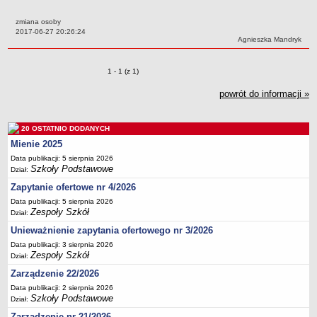
Przedszkola Miejskie
zmiana osoby
ARCHIWUM SZKÓŁ I PLACÓWEK
Data:
2017-06-27 20:26:24
Autor:
Agnieszka Mandryk
Zlikwidowane gimnazja
Przekształcone szkoły i placówki
Zmiany o pozycjach
1 - 1 (z 1)
Wielofunkcyjna Placówka
powrót do informacji »
SPECJALNE OŚRODKI SZKOLNO-WYCHOWAWCZE
Specjalny Ośrodek nr 1
20 OSTATNIO DODANYCH
Specjalny Ośrodek nr 5
Mienie 2025
BURSA MIEJSKA
Data publikacji: 5 sierpnia 2026
Dane podstawowe
Szkoły Podstawowe
Dział:
Statut
Zapytanie ofertowe nr 4/2026
Majątek
Data publikacji: 5 sierpnia 2026
Zespoły Szkół
Dział:
Godziny dyżurów
Unieważnienie zapytania ofertowego nr 3/2026
Ogłoszenie
Data publikacji: 3 sierpnia 2026
Zespoły Szkół
Zarządzenia
Dział:
Zarządzenie 22/2026
Kontrole
Data publikacji: 2 sierpnia 2026
Rejestry, ewidencje, archiwa
Szkoły Podstawowe
Dział:
Sprawozdania
Zarządzenie nr 21/2026