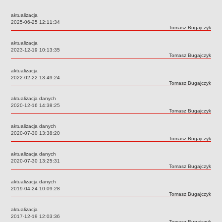
Przedszkola Miejskie
aktualizacja
ARCHIWUM SZKÓŁ I PLACÓWEK
Data:
2025-06-25 12:11:34
Autor:
Tomasz Bugajczyk
Zlikwidowane gimnazja
aktualizacja
Przekształcone szkoły i placówki
Data:
2023-12-19 10:13:35
Autor:
Tomasz Bugajczyk
Wielofunkcyjna Placówka
SPECJALNE OŚRODKI SZKOLNO-WYCHOWAWCZE
aktualizacja
Data:
2022-02-22 13:49:24
Specjalny Ośrodek nr 1
Autor:
Tomasz Bugajczyk
Specjalny Ośrodek nr 5
aktualizacja danych
BURSA MIEJSKA
Data:
2020-12-16 14:38:25
Autor:
Tomasz Bugajczyk
Dane podstawowe
aktualizacja danych
Statut
Data:
2020-07-30 13:38:20
Autor:
Tomasz Bugajczyk
Majątek
Godziny dyżurów
aktualizacja danych
Data:
2020-07-30 13:25:31
Ogłoszenie
Autor:
Tomasz Bugajczyk
Zarządzenia
aktualizacja danych
Data:
2019-04-24 10:09:28
Kontrole
Autor:
Tomasz Bugajczyk
Rejestry, ewidencje, archiwa
aktualizacja
Data:
2017-12-19 12:03:36
Sprawozdania
Autor:
Tomasz Bugajczyk