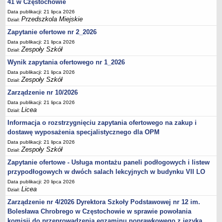
41 w Częstochowie
Data publikacji: 21 lipca 2026
Przedszkola Miejskie
Dział:
Zapytanie ofertowe nr 2_2026
Data publikacji: 21 lipca 2026
Zespoły Szkół
Dział:
Wynik zapytania ofertowego nr 1_2026
Data publikacji: 21 lipca 2026
Zespoły Szkół
Dział:
Zarządzenie nr 10/2026
Data publikacji: 21 lipca 2026
Licea
Dział:
Informacja o rozstrzygnięciu zapytania ofertowego na zakup i
dostawę wyposażenia specjalistycznego dla OPM
Data publikacji: 21 lipca 2026
Zespoły Szkół
Dział:
Zapytanie ofertowe - Usługa montażu paneli podłogowych i listew
przypodłogowych w dwóch salach lekcyjnych w budynku VII LO
Data publikacji: 20 lipca 2026
Licea
Dział:
Zarządzenie nr 4/2026 Dyrektora Szkoły Podstawowej nr 12 im.
Bolesława Chrobrego w Częstochowie w sprawie powołania
komisji do przeprowadzenia egzaminu poprawkowego z języka