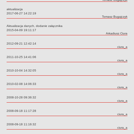
Deklaracja dostępności
aktualizacja
PORADNIE PSYCHOLOGICZNO-PEDAGOGICZNE
Data:
2017-06-27 14:22:19
Autor:
Tomasz Bugajczyk
Zespół Poradni
BIURO FINANSÓW OŚWIATY
Aktualizacja danych, dodanie załącznika
Data:
2015-04-09 19:11:17
Dane podstawowe
Autor:
Arkadiusz Ciura
Statut
Data:
2012-09-21 12:42:14
Majątek
Autor:
ciura_a
Godziny dyżurów
Data:
2011-10-25 14:41:06
Autor:
ciura_a
Ogłoszenia
Zarządzenia
Data:
2010-10-04 14:32:05
Autor:
ciura_a
Rejestry, ewidencje, archiwa
Data:
2010-02-08 14:06:33
Kontrole
Autor:
ciura_a
PONOWNE WYKORZYSTYWANIE
Data:
2008-10-28 09:36:32
Autor:
ciura_a
Sprawozdania
Deklaracja dostępności
Data:
2008-09-18 11:17:28
Autor:
ciura_a
DEKLARACJA DOSTĘPNOŚCI
OŚWIADCZENIA MAJĄTKOWE
Data:
2008-09-18 11:16:32
Autor:
ciura_a
PONOWNE WYKORZYSTYWANIE