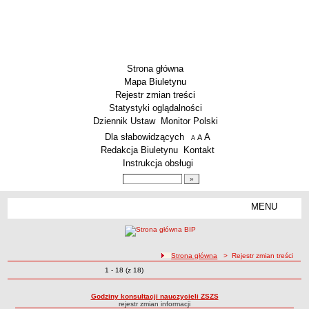
Strona główna
Mapa Biuletynu
Rejestr zmian treści
Statystyki oglądalności
Dziennik Ustaw
Monitor Polski
Menu dodatkowe
Dla słabowidzących
A
powiększ czcionkę
A
standardowy rozmiar czcionki
A
pomniejsz czcionkę
Redakcja Biuletynu
Kontakt
Instrukcja obsługi
Wyszukiwarka artykułów
Szukaj
MENU
Menu
SZKOŁY
Szkoły Podstawowe
ścieżka nawigacji
Strona główna
> Rejestr zmian treści
Licea
Zmiany o pozycjach
1 - 18 (z 18)
Rejestr zmian treści
Zespoły Szkół
Techniczne Zakłady Naukowe
Godziny konsultacji nauczycieli ZSZS
rejestr zmian informacji
PRZEDSZKOLA