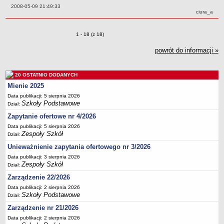
UDOSTĘPNIANIE INFORMACJI PUBLICZNEJ
Data:
2008-05-09 21:49:33
OCHRONA DANYCH OSOBOWYCH
Autor:
ciura_a
Zmiany o pozycjach
1 - 18 (z 18)
powrót do informacji »
20 OSTATNIO DODANYCH
Mienie 2025
Data publikacji: 5 sierpnia 2026
Szkoły Podstawowe
Dział:
Zapytanie ofertowe nr 4/2026
Data publikacji: 5 sierpnia 2026
Zespoły Szkół
Dział:
Unieważnienie zapytania ofertowego nr 3/2026
Data publikacji: 3 sierpnia 2026
Zespoły Szkół
Dział:
Zarządzenie 22/2026
Data publikacji: 2 sierpnia 2026
Szkoły Podstawowe
Dział:
Zarządzenie nr 21/2026
Data publikacji: 2 sierpnia 2026