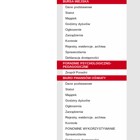
BURSA MIEJSKA
Dane podstawowe
Statut
Majątek
Godziny dyżurów
Ogłoszenie
Zarządzenia
Kontrole
Rejestry, ewidencje, archiwa
Sprawozdania
Deklaracja dostępności
PORADNIE PSYCHOLOGICZNO-
PEDAGOGICZNE
Zespół Poradni
BIURO FINANSÓW OŚWIATY
Dane podstawowe
Statut
Majątek
Godziny dyżurów
Ogłoszenia
Zarządzenia
Rejestry, ewidencje, archiwa
Kontrole
PONOWNE WYKORZYSTYWANIE
Sprawozdania
Deklaracja dostępności