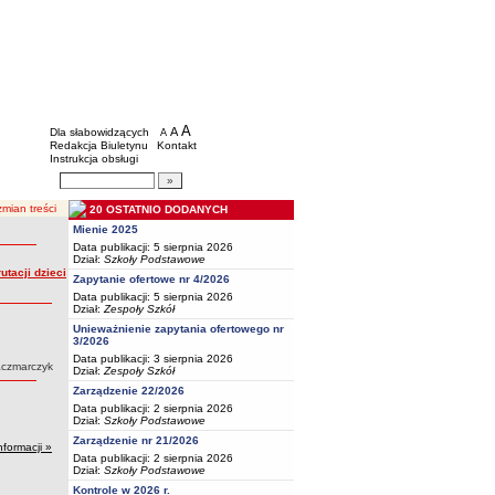
BIP - Oświata Częstochowa
Menu dodatkowe
A
powiększ czcionkę
A
standardowy rozmiar czcionki
Dla słabowidzących
A
pomniejsz czcionkę
Redakcja Biuletynu
Kontakt
Instrukcja obsługi
Wyszukiwarka artykułów
Szukaj
mian treści
20 OSTATNIO DODANYCH
Mienie 2025
Data publikacji: 5 sierpnia 2026
Dział:
Szkoły Podstawowe
tacji dzieci
Zapytanie ofertowe nr 4/2026
Data publikacji: 5 sierpnia 2026
Dział:
Zespoły Szkół
Unieważnienie zapytania ofertowego nr
3/2026
Data publikacji: 3 sierpnia 2026
aczmarczyk
Dział:
Zespoły Szkół
Zarządzenie 22/2026
Data publikacji: 2 sierpnia 2026
Dział:
Szkoły Podstawowe
Zarządzenie nr 21/2026
nformacji »
Data publikacji: 2 sierpnia 2026
Dział:
Szkoły Podstawowe
Kontrole w 2026 r.