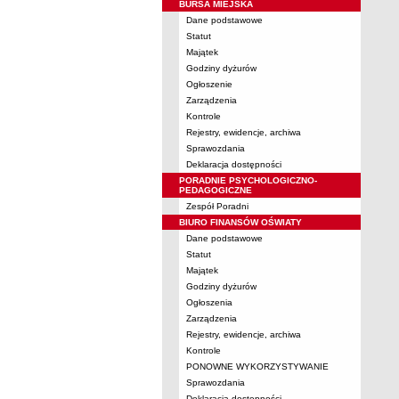
BURSA MIEJSKA
Dane podstawowe
Statut
Majątek
Godziny dyżurów
Ogłoszenie
Zarządzenia
Kontrole
Rejestry, ewidencje, archiwa
Sprawozdania
Deklaracja dostępności
PORADNIE PSYCHOLOGICZNO-
PEDAGOGICZNE
Zespół Poradni
BIURO FINANSÓW OŚWIATY
Dane podstawowe
Statut
Majątek
Godziny dyżurów
Ogłoszenia
Zarządzenia
Rejestry, ewidencje, archiwa
Kontrole
PONOWNE WYKORZYSTYWANIE
Sprawozdania
Deklaracja dostępności