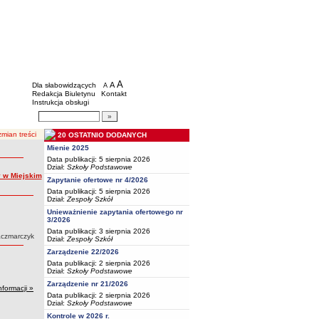
BIP - Oświata Częstochowa
Menu dodatkowe
A
powiększ czcionkę
A
standardowy rozmiar czcionki
Dla słabowidzących
A
pomniejsz czcionkę
Redakcja Biuletynu
Kontakt
Instrukcja obsługi
Wyszukiwarka artykułów
Szukaj
mian treści
20 OSTATNIO DODANYCH
Mienie 2025
Data publikacji: 5 sierpnia 2026
Dział:
Szkoły Podstawowe
y w Miejskim
Zapytanie ofertowe nr 4/2026
Data publikacji: 5 sierpnia 2026
Dział:
Zespoły Szkół
Unieważnienie zapytania ofertowego nr
3/2026
Data publikacji: 3 sierpnia 2026
aczmarczyk
Dział:
Zespoły Szkół
Zarządzenie 22/2026
Data publikacji: 2 sierpnia 2026
Dział:
Szkoły Podstawowe
Zarządzenie nr 21/2026
nformacji »
Data publikacji: 2 sierpnia 2026
Dział:
Szkoły Podstawowe
Kontrole w 2026 r.