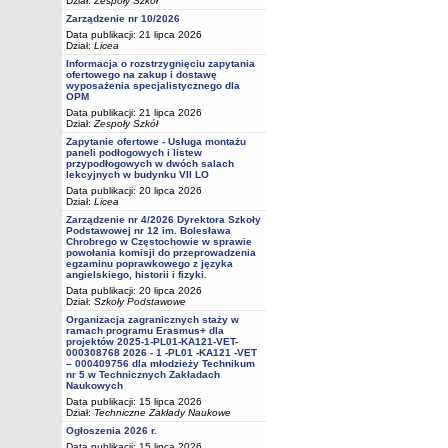
Dział:
Zespoły Szkół
Zarządzenie nr 10/2026
Data publikacji: 21 lipca 2026
Dział:
Licea
Informacja o rozstrzygnięciu zapytania
ofertowego na zakup i dostawę
wyposażenia specjalistycznego dla
OPM
Data publikacji: 21 lipca 2026
Dział:
Zespoły Szkół
Zapytanie ofertowe - Usługa montażu
paneli podłogowych i listew
przypodłogowych w dwóch salach
lekcyjnych w budynku VII LO
Data publikacji: 20 lipca 2026
Dział:
Licea
Zarządzenie nr 4/2026 Dyrektora Szkoły
Podstawowej nr 12 im. Bolesława
Chrobrego w Częstochowie w sprawie
powołania komisji do przeprowadzenia
egzaminu poprawkowego z języka
angielskiego, historii i fizyki.
Data publikacji: 20 lipca 2026
Dział:
Szkoły Podstawowe
Organizacja zagranicznych staży w
ramach programu Erasmus+ dla
projektów 2025-1-PL01-KA121-VET-
000308768 2026 - 1 -PL01 -KA121 -VET
– 000409756 dla młodzieży Technikum
nr 5 w Technicznych Zakładach
Naukowych
Data publikacji: 15 lipca 2026
Dział:
Techniczne Zakłady Naukowe
Ogłoszenia 2026 r.
Data publikacji: 15 lipca 2026