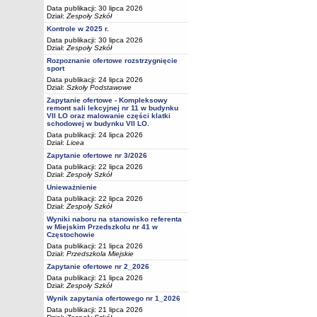
Data publikacji: 30 lipca 2026
Dział:
Zespoły Szkół
Kontrole w 2025 r.
Data publikacji: 30 lipca 2026
Dział:
Zespoły Szkół
Rozpoznanie ofertowe rozstrzygnięcie
sport
Data publikacji: 24 lipca 2026
Dział:
Szkoły Podstawowe
Zapytanie ofertowe - Kompleksowy
remont sali lekcyjnej nr 11 w budynku
VII LO oraz malowanie części klatki
schodowej w budynku VII LO.
Data publikacji: 24 lipca 2026
Dział:
Licea
Zapytanie ofertowe nr 3/2026
Data publikacji: 22 lipca 2026
Dział:
Zespoły Szkół
Unieważnienie
Data publikacji: 22 lipca 2026
Dział:
Zespoły Szkół
Wyniki naboru na stanowisko referenta
w Miejskim Przedszkolu nr 41 w
Częstochowie
Data publikacji: 21 lipca 2026
Dział:
Przedszkola Miejskie
Zapytanie ofertowe nr 2_2026
Data publikacji: 21 lipca 2026
Dział:
Zespoły Szkół
Wynik zapytania ofertowego nr 1_2026
Data publikacji: 21 lipca 2026