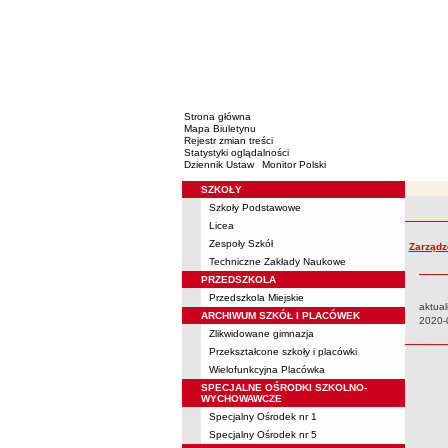
Strona główna
Mapa Biuletynu
Rejestr zmian treści
Statystyki oglądalności
Dziennik Ustaw
Monitor Polski
SZKOŁY
Menu
Szkoły Podstawowe
Rejestr 
Licea
Zespoły Szkół
Zarządz
Techniczne Zakłady Naukowe
PRZEDSZKOLA
Przedszkola Miejskie
aktual
ARCHIWUM SZKÓŁ I PLACÓWEK
Data:
2020-
Zlikwidowane gimnazja
Przekształcone szkoły i placówki
Wielofunkcyjna Placówka
SPECJALNE OŚRODKI SZKOLNO-
WYCHOWAWCZE
Specjalny Ośrodek nr 1
Specjalny Ośrodek nr 5