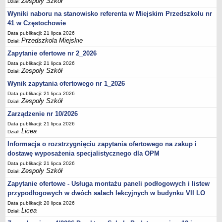
Zespoły Szkół
Dział:
UDOSTĘPNIANIE INFORMACJI PUBLICZNEJ
OCHRONA DANYCH OSOBOWYCH
Wyniki naboru na stanowisko referenta w Miejskim Przedszkolu nr
41 w Częstochowie
Data publikacji: 21 lipca 2026
Przedszkola Miejskie
Dział:
Zapytanie ofertowe nr 2_2026
Data publikacji: 21 lipca 2026
Zespoły Szkół
Dział:
Wynik zapytania ofertowego nr 1_2026
Data publikacji: 21 lipca 2026
Zespoły Szkół
Dział:
Zarządzenie nr 10/2026
Data publikacji: 21 lipca 2026
Licea
Dział:
Informacja o rozstrzygnięciu zapytania ofertowego na zakup i
dostawę wyposażenia specjalistycznego dla OPM
Data publikacji: 21 lipca 2026
Zespoły Szkół
Dział:
Zapytanie ofertowe - Usługa montażu paneli podłogowych i listew
przypodłogowych w dwóch salach lekcyjnych w budynku VII LO
Data publikacji: 20 lipca 2026
Licea
Dział: