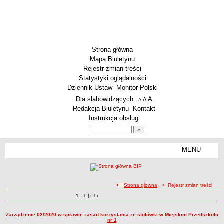
Strona główna
Mapa Biuletynu
Rejestr zmian treści
Statystyki oglądalności
Dziennik Ustaw
Monitor Polski
Menu dodatkowe
Dla słabowidzących
A
powiększ czcionkę
A
standardowy rozmiar czcionki
A
pomniejsz czcionkę
Redakcja Biuletynu
Kontakt
Instrukcja obsługi
Wyszukiwarka artykułów
Szukaj
MENU
Menu
SZKOŁY
Szkoły Podstawowe
ścieżka nawigacji
Strona główna
> Rejestr zmian treści
Licea
Zmiany o pozycjach
1 - 1 (z 1)
Rejestr zmian treści
Zespoły Szkół
Techniczne Zakłady Naukowe
Zarządzenie 02/2020 w sprawie zasad korzystania ze stołówki w Miejskim Przedszkolu
nr 1
PRZEDSZKOLA