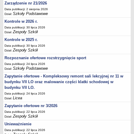
Zarządzenie nr 21/2026
Deklaracja dostępności
Data publikacji: 2 sierpnia 2026
PORADNIE PSYCHOLOGICZNO-PEDAGOGICZNE
Szkoły Podstawowe
Dział:
Zespół Poradni
Kontrole w 2026 r.
BIURO FINANSÓW OŚWIATY
Data publikacji: 30 lipca 2026
Dane podstawowe
Zespoły Szkół
Dział:
Statut
Kontrole w 2025 r.
Data publikacji: 30 lipca 2026
Majątek
Zespoły Szkół
Dział:
Godziny dyżurów
Rozpoznanie ofertowe rozstrzygnięcie sport
Ogłoszenia
Data publikacji: 24 lipca 2026
Szkoły Podstawowe
Dział:
Zarządzenia
Zapytanie ofertowe - Kompleksowy remont sali lekcyjnej nr 11 w
Rejestry, ewidencje, archiwa
budynku VII LO oraz malowanie części klatki schodowej w
Kontrole
budynku VII LO.
PONOWNE WYKORZYSTYWANIE
Data publikacji: 24 lipca 2026
Licea
Dział:
Sprawozdania
Zapytanie ofertowe nr 3/2026
Deklaracja dostępności
Data publikacji: 22 lipca 2026
Zespoły Szkół
DEKLARACJA DOSTĘPNOŚCI
Dział:
OŚWIADCZENIA MAJĄTKOWE
Unieważnienie
PONOWNE WYKORZYSTYWANIE
Data publikacji: 22 lipca 2026