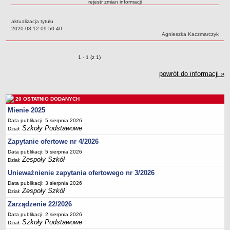
rejestr zmian informacji
Przedszkola Miejskie
aktualizacja tytułu
ARCHIWUM SZKÓŁ I PLACÓWEK
Data:
2020-08-12 09:50:40
Zlikwidowane gimnazja
Autor:
Agnieszka Kaczmarczyk
Przekształcone szkoły i placówki
Zmiany o pozycjach
1 - 1 (z 1)
Wielofunkcyjna Placówka
SPECJALNE OŚRODKI SZKOLNO-WYCHOWAWCZE
powrót do informacji »
Specjalny Ośrodek nr 1
Specjalny Ośrodek nr 5
20 OSTATNIO DODANYCH
BURSA MIEJSKA
Mienie 2025
Dane podstawowe
Data publikacji: 5 sierpnia 2026
Szkoły Podstawowe
Dział:
Statut
Zapytanie ofertowe nr 4/2026
Majątek
Data publikacji: 5 sierpnia 2026
Godziny dyżurów
Zespoły Szkół
Dział:
Ogłoszenie
Unieważnienie zapytania ofertowego nr 3/2026
Data publikacji: 3 sierpnia 2026
Zarządzenia
Zespoły Szkół
Dział:
Kontrole
Zarządzenie 22/2026
Rejestry, ewidencje, archiwa
Data publikacji: 2 sierpnia 2026
Szkoły Podstawowe
Dział:
Sprawozdania