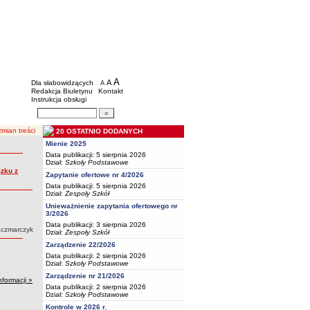
BIP - Oświata Częstochowa
Menu dodatkowe
A
powiększ czcionkę
A
standardowy rozmiar czcionki
Dla słabowidzących
A
pomniejsz czcionkę
Redakcja Biuletynu
Kontakt
Instrukcja obsługi
Wyszukiwarka artykułów
Szukaj
mian treści
20 OSTATNIO DODANYCH
Mienie 2025
Data publikacji: 5 sierpnia 2026
Dział:
Szkoły Podstawowe
zku z
Zapytanie ofertowe nr 4/2026
Data publikacji: 5 sierpnia 2026
Dział:
Zespoły Szkół
Unieważnienie zapytania ofertowego nr
3/2026
Data publikacji: 3 sierpnia 2026
aczmarczyk
Dział:
Zespoły Szkół
Zarządzenie 22/2026
Data publikacji: 2 sierpnia 2026
Dział:
Szkoły Podstawowe
Zarządzenie nr 21/2026
nformacji »
Data publikacji: 2 sierpnia 2026
Dział:
Szkoły Podstawowe
Kontrole w 2026 r.