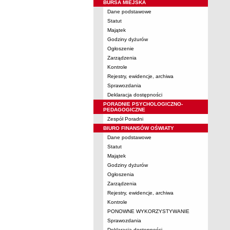
BURSA MIEJSKA
Dane podstawowe
Statut
Majątek
Godziny dyżurów
Ogłoszenie
Zarządzenia
Kontrole
Rejestry, ewidencje, archiwa
Sprawozdania
Deklaracja dostępności
PORADNIE PSYCHOLOGICZNO-
PEDAGOGICZNE
Zespół Poradni
BIURO FINANSÓW OŚWIATY
Dane podstawowe
Statut
Majątek
Godziny dyżurów
Ogłoszenia
Zarządzenia
Rejestry, ewidencje, archiwa
Kontrole
PONOWNE WYKORZYSTYWANIE
Sprawozdania
Deklaracja dostępności