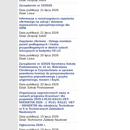
Dział:
Zespoły Szkół
Zarządzenie nr 10/2026
Data publikacji: 21 lipca 2026
Dział:
Licea
Informacja o rozstrzygnięciu zapytania
ofertowego na zakup i dostawę
wyposażenia specjalistycznego dla
OPM
Data publikacji: 21 lipca 2026
Dział:
Zespoły Szkół
Zapytanie ofertowe - Usługa montażu
paneli podłogowych i listew
przypodłogowych w dwóch salach
lekcyjnych w budynku VII LO
Data publikacji: 20 lipca 2026
Dział:
Licea
Zarządzenie nr 4/2026 Dyrektora Szkoły
Podstawowej nr 12 im. Bolesława
Chrobrego w Częstochowie w sprawie
powołania komisji do przeprowadzenia
egzaminu poprawkowego z języka
angielskiego, historii i fizyki.
Data publikacji: 20 lipca 2026
Dział:
Szkoły Podstawowe
Organizacja zagranicznych staży w
ramach programu Erasmus+ dla
projektów 2025-1-PL01-KA121-VET-
000308768 2026 - 1 -PL01 -KA121 -VET
– 000409756 dla młodzieży Technikum
nr 5 w Technicznych Zakładach
Naukowych
Data publikacji: 15 lipca 2026
Dział:
Techniczne Zakłady Naukowe
Ogłoszenia 2026 r.
Data publikacji: 15 lipca 2026