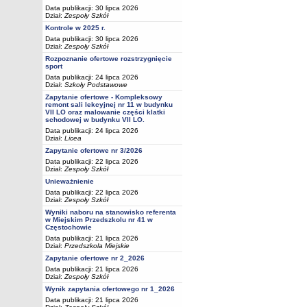
Data publikacji: 30 lipca 2026
Dział:
Zespoły Szkół
Kontrole w 2025 r.
Data publikacji: 30 lipca 2026
Dział:
Zespoły Szkół
Rozpoznanie ofertowe rozstrzygnięcie
sport
Data publikacji: 24 lipca 2026
Dział:
Szkoły Podstawowe
Zapytanie ofertowe - Kompleksowy
remont sali lekcyjnej nr 11 w budynku
VII LO oraz malowanie części klatki
schodowej w budynku VII LO.
Data publikacji: 24 lipca 2026
Dział:
Licea
Zapytanie ofertowe nr 3/2026
Data publikacji: 22 lipca 2026
Dział:
Zespoły Szkół
Unieważnienie
Data publikacji: 22 lipca 2026
Dział:
Zespoły Szkół
Wyniki naboru na stanowisko referenta
w Miejskim Przedszkolu nr 41 w
Częstochowie
Data publikacji: 21 lipca 2026
Dział:
Przedszkola Miejskie
Zapytanie ofertowe nr 2_2026
Data publikacji: 21 lipca 2026
Dział:
Zespoły Szkół
Wynik zapytania ofertowego nr 1_2026
Data publikacji: 21 lipca 2026