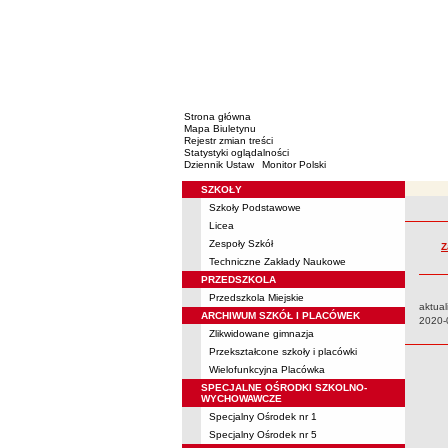
Strona główna
Mapa Biuletynu
Rejestr zmian treści
Statystyki oglądalności
Dziennik Ustaw
Monitor Polski
SZKOŁY
Menu
Szkoły Podstawowe
Rejestr 
Licea
Zespoły Szkół
Z
Techniczne Zakłady Naukowe
PRZEDSZKOLA
Przedszkola Miejskie
aktual
ARCHIWUM SZKÓŁ I PLACÓWEK
Data:
2020-
Zlikwidowane gimnazja
Przekształcone szkoły i placówki
Wielofunkcyjna Placówka
SPECJALNE OŚRODKI SZKOLNO-
WYCHOWAWCZE
Specjalny Ośrodek nr 1
Specjalny Ośrodek nr 5