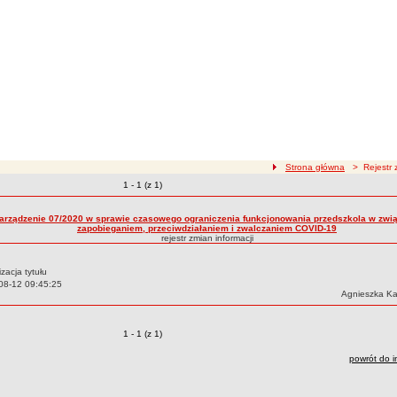
ścieżka nawigacji
Strona główna
> Rejestr z
Zmiany o pozycjach
1 - 1 (z 1)
zmian treści
arządzenie 07/2020 w sprawie czasowego ograniczenia funkcjonowania przedszkola w zwią
zapobieganiem, przeciwdziałaniem i zwalczaniem COVID-19
rejestr zmian informacji
izacja tytułu
08-12 09:45:25
Autor:
Agnieszka K
Zmiany o pozycjach
1 - 1 (z 1)
powrót do i