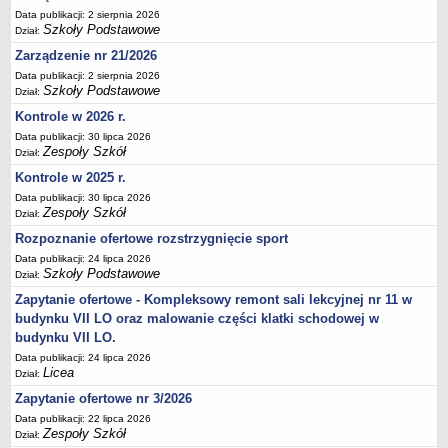
Data publikacji: 2 sierpnia 2026
Deklaracja dostępności
Szkoły Podstawowe
Dział:
PORADNIE PSYCHOLOGICZNO-PEDAGOGICZNE
Zarządzenie nr 21/2026
Zespół Poradni
Data publikacji: 2 sierpnia 2026
BIURO FINANSÓW OŚWIATY
Szkoły Podstawowe
Dział:
Dane podstawowe
Kontrole w 2026 r.
Statut
Data publikacji: 30 lipca 2026
Zespoły Szkół
Dział:
Majątek
Kontrole w 2025 r.
Godziny dyżurów
Data publikacji: 30 lipca 2026
Ogłoszenia
Zespoły Szkół
Dział:
Zarządzenia
Rozpoznanie ofertowe rozstrzygnięcie sport
Data publikacji: 24 lipca 2026
Rejestry, ewidencje, archiwa
Szkoły Podstawowe
Dział:
Kontrole
Zapytanie ofertowe - Kompleksowy remont sali lekcyjnej nr 11 w
PONOWNE WYKORZYSTYWANIE
budynku VII LO oraz malowanie części klatki schodowej w
budynku VII LO.
Sprawozdania
Data publikacji: 24 lipca 2026
Deklaracja dostępności
Licea
Dział:
DEKLARACJA DOSTĘPNOŚCI
Zapytanie ofertowe nr 3/2026
OŚWIADCZENIA MAJĄTKOWE
Data publikacji: 22 lipca 2026
PONOWNE WYKORZYSTYWANIE
Zespoły Szkół
Dział: