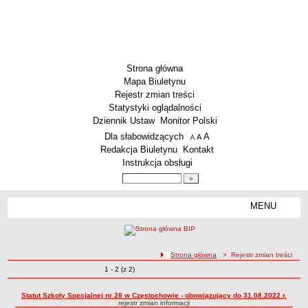
Strona główna
Mapa Biuletynu
Rejestr zmian treści
Statystyki oglądalności
Dziennik Ustaw
Monitor Polski
Menu dodatkowe
Dla słabowidzących
A
powiększ czcionkę
A
standardowy rozmiar czcionki
A
pomniejsz czcionkę
Redakcja Biuletynu
Kontakt
Instrukcja obsługi
Wyszukiwarka artykułów
Szukaj
MENU
Menu
SZKOŁY
Szkoły Podstawowe
ścieżka nawigacji
Strona główna
> Rejestr zmian treści
Licea
Zmiany o pozycjach
1 - 2 (z 2)
Rejestr zmian treści
Zespoły Szkół
Techniczne Zakłady Naukowe
Statut Szkoły Specjalnej nr 28 w Częstochowie - obowiązujący do 31.08.2022 r.
rejestr zmian informacji
PRZEDSZKOLA