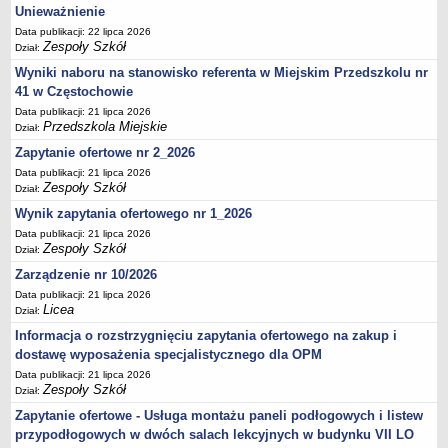
UDOSTĘPNIANIE INFORMACJI PUBLICZNEJ
Unieważnienie
OCHRONA DANYCH OSOBOWYCH
Data publikacji: 22 lipca 2026
Zespoły Szkół
Dział:
Wyniki naboru na stanowisko referenta w Miejskim Przedszkolu nr
41 w Częstochowie
Data publikacji: 21 lipca 2026
Przedszkola Miejskie
Dział:
Zapytanie ofertowe nr 2_2026
Data publikacji: 21 lipca 2026
Zespoły Szkół
Dział:
Wynik zapytania ofertowego nr 1_2026
Data publikacji: 21 lipca 2026
Zespoły Szkół
Dział:
Zarządzenie nr 10/2026
Data publikacji: 21 lipca 2026
Licea
Dział:
Informacja o rozstrzygnięciu zapytania ofertowego na zakup i
dostawę wyposażenia specjalistycznego dla OPM
Data publikacji: 21 lipca 2026
Zespoły Szkół
Dział:
Zapytanie ofertowe - Usługa montażu paneli podłogowych i listew
przypodłogowych w dwóch salach lekcyjnych w budynku VII LO