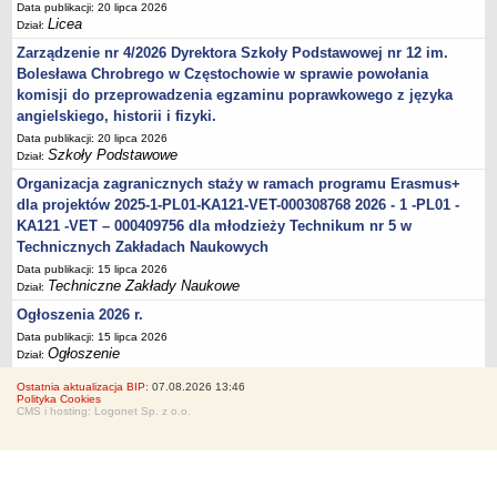
Data publikacji: 20 lipca 2026
Licea
Dział:
Zarządzenie nr 4/2026 Dyrektora Szkoły Podstawowej nr 12 im.
Bolesława Chrobrego w Częstochowie w sprawie powołania
komisji do przeprowadzenia egzaminu poprawkowego z języka
angielskiego, historii i fizyki.
Data publikacji: 20 lipca 2026
Szkoły Podstawowe
Dział:
Organizacja zagranicznych staży w ramach programu Erasmus+
dla projektów 2025-1-PL01-KA121-VET-000308768 2026 - 1 -PL01 -
KA121 -VET – 000409756 dla młodzieży Technikum nr 5 w
Technicznych Zakładach Naukowych
Data publikacji: 15 lipca 2026
Techniczne Zakłady Naukowe
Dział:
Ogłoszenia 2026 r.
Data publikacji: 15 lipca 2026
Ogłoszenie
Dział:
Ostatnia aktualizacja BIP:
07.08.2026 13:46
Polityka Cookies
CMS i hosting: Logonet Sp. z o.o.