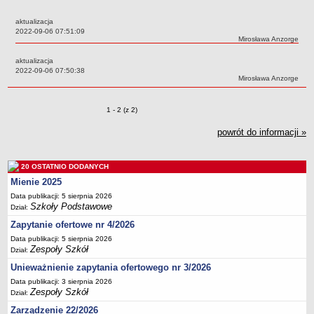
Przedszkola Miejskie
aktualizacja
ARCHIWUM SZKÓŁ I PLACÓWEK
Data:
2022-09-06 07:51:09
Autor:
Mirosława Anzorge
Zlikwidowane gimnazja
aktualizacja
Przekształcone szkoły i placówki
Data:
2022-09-06 07:50:38
Autor:
Mirosława Anzorge
Wielofunkcyjna Placówka
SPECJALNE OŚRODKI SZKOLNO-WYCHOWAWCZE
Zmiany o pozycjach
1 - 2 (z 2)
Specjalny Ośrodek nr 1
Specjalny Ośrodek nr 5
powrót do informacji »
BURSA MIEJSKA
Dane podstawowe
20 OSTATNIO DODANYCH
Statut
Mienie 2025
Data publikacji: 5 sierpnia 2026
Majątek
Szkoły Podstawowe
Dział:
Godziny dyżurów
Zapytanie ofertowe nr 4/2026
Ogłoszenie
Data publikacji: 5 sierpnia 2026
Zespoły Szkół
Dział:
Zarządzenia
Unieważnienie zapytania ofertowego nr 3/2026
Kontrole
Data publikacji: 3 sierpnia 2026
Rejestry, ewidencje, archiwa
Zespoły Szkół
Dział:
Sprawozdania
Zarządzenie 22/2026