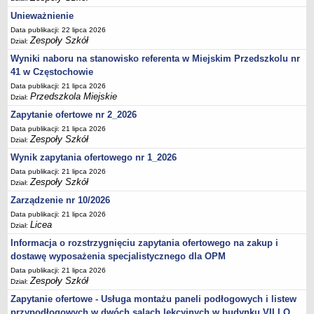
UDOSTĘPNIANIE INFORMACJI PUBLICZNEJ
Unieważnienie
OCHRONA DANYCH OSOBOWYCH
Data publikacji: 22 lipca 2026
Zespoły Szkół
Dział:
Wyniki naboru na stanowisko referenta w Miejskim Przedszkolu nr
41 w Częstochowie
Data publikacji: 21 lipca 2026
Przedszkola Miejskie
Dział:
Zapytanie ofertowe nr 2_2026
Data publikacji: 21 lipca 2026
Zespoły Szkół
Dział:
Wynik zapytania ofertowego nr 1_2026
Data publikacji: 21 lipca 2026
Zespoły Szkół
Dział:
Zarządzenie nr 10/2026
Data publikacji: 21 lipca 2026
Licea
Dział:
Informacja o rozstrzygnięciu zapytania ofertowego na zakup i
dostawę wyposażenia specjalistycznego dla OPM
Data publikacji: 21 lipca 2026
Zespoły Szkół
Dział:
Zapytanie ofertowe - Usługa montażu paneli podłogowych i listew
przypodłogowych w dwóch salach lekcyjnych w budynku VII LO