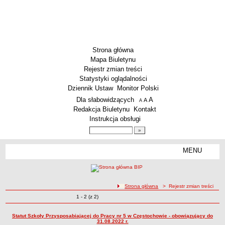
Strona główna
Mapa Biuletynu
Rejestr zmian treści
Statystyki oglądalności
Dziennik Ustaw
Monitor Polski
Menu dodatkowe
Dla słabowidzących
A
powiększ czcionkę
A
standardowy rozmiar czcionki
A
pomniejsz czcionkę
Redakcja Biuletynu
Kontakt
Instrukcja obsługi
Wyszukiwarka artykułów
Szukaj
MENU
Menu
SZKOŁY
Szkoły Podstawowe
ścieżka nawigacji
Strona główna
> Rejestr zmian treści
Licea
Zmiany o pozycjach
1 - 2 (z 2)
Rejestr zmian treści
Zespoły Szkół
Techniczne Zakłady Naukowe
Statut Szkoły Przysposabiającej do Pracy nr 5 w Częstochowie - obowiązujący do
31.08.2022 r.
PRZEDSZKOLA