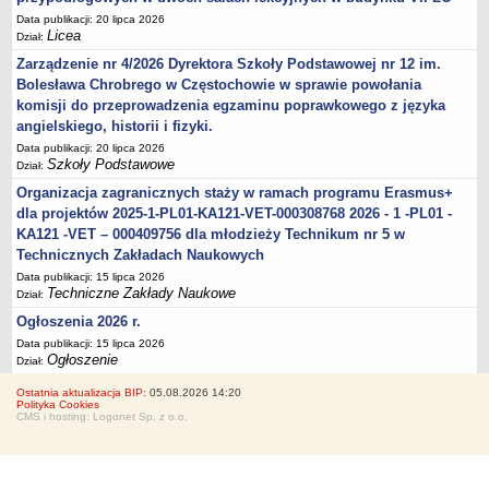
Data publikacji: 20 lipca 2026
Licea
Dział:
Zarządzenie nr 4/2026 Dyrektora Szkoły Podstawowej nr 12 im.
Bolesława Chrobrego w Częstochowie w sprawie powołania
komisji do przeprowadzenia egzaminu poprawkowego z języka
angielskiego, historii i fizyki.
Data publikacji: 20 lipca 2026
Szkoły Podstawowe
Dział:
Organizacja zagranicznych staży w ramach programu Erasmus+
dla projektów 2025-1-PL01-KA121-VET-000308768 2026 - 1 -PL01 -
KA121 -VET – 000409756 dla młodzieży Technikum nr 5 w
Technicznych Zakładach Naukowych
Data publikacji: 15 lipca 2026
Techniczne Zakłady Naukowe
Dział:
Ogłoszenia 2026 r.
Data publikacji: 15 lipca 2026
Ogłoszenie
Dział:
Ostatnia aktualizacja BIP:
05.08.2026 14:20
Polityka Cookies
CMS i hosting: Logonet Sp. z o.o.