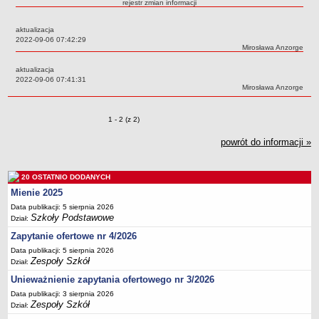
rejestr zmian informacji
Przedszkola Miejskie
aktualizacja
ARCHIWUM SZKÓŁ I PLACÓWEK
Data:
2022-09-06 07:42:29
Zlikwidowane gimnazja
Autor:
Mirosława Anzorge
Przekształcone szkoły i placówki
aktualizacja
Data:
2022-09-06 07:41:31
Wielofunkcyjna Placówka
Autor:
Mirosława Anzorge
SPECJALNE OŚRODKI SZKOLNO-WYCHOWAWCZE
Specjalny Ośrodek nr 1
Zmiany o pozycjach
1 - 2 (z 2)
Specjalny Ośrodek nr 5
powrót do informacji »
BURSA MIEJSKA
Dane podstawowe
20 OSTATNIO DODANYCH
Statut
Mienie 2025
Majątek
Data publikacji: 5 sierpnia 2026
Szkoły Podstawowe
Dział:
Godziny dyżurów
Zapytanie ofertowe nr 4/2026
Ogłoszenie
Data publikacji: 5 sierpnia 2026
Zarządzenia
Zespoły Szkół
Dział:
Kontrole
Unieważnienie zapytania ofertowego nr 3/2026
Rejestry, ewidencje, archiwa
Data publikacji: 3 sierpnia 2026
Zespoły Szkół
Dział:
Sprawozdania