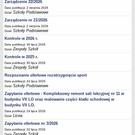
Zarządzenie 22/2026
Deklaracja dostępności
Data publikacji: 2 sierpnia 2026
Szkoły Podstawowe
PORADNIE PSYCHOLOGICZNO-PEDAGOGICZNE
Dział:
Zespół Poradni
Zarządzenie nr 21/2026
BIURO FINANSÓW OŚWIATY
Data publikacji: 2 sierpnia 2026
Szkoły Podstawowe
Dział:
Dane podstawowe
Kontrole w 2026 r.
Statut
Data publikacji: 30 lipca 2026
Majątek
Zespoły Szkół
Dział:
Godziny dyżurów
Kontrole w 2025 r.
Ogłoszenia
Data publikacji: 30 lipca 2026
Zespoły Szkół
Dział:
Zarządzenia
Rozpoznanie ofertowe rozstrzygnięcie sport
Rejestry, ewidencje, archiwa
Data publikacji: 24 lipca 2026
Szkoły Podstawowe
Dział:
Kontrole
Zapytanie ofertowe - Kompleksowy remont sali lekcyjnej nr 11 w
PONOWNE WYKORZYSTYWANIE
budynku VII LO oraz malowanie części klatki schodowej w
Sprawozdania
budynku VII LO.
Deklaracja dostępności
Data publikacji: 24 lipca 2026
Licea
Dział:
DEKLARACJA DOSTĘPNOŚCI
Zapytanie ofertowe nr 3/2026
OŚWIADCZENIA MAJĄTKOWE
Data publikacji: 22 lipca 2026
PONOWNE WYKORZYSTYWANIE
Zespoły Szkół
Dział: