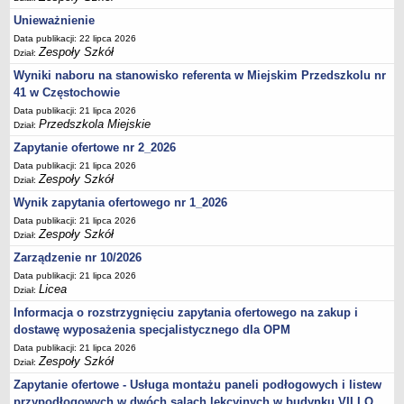
UDOSTĘPNIANIE INFORMACJI PUBLICZNEJ
Unieważnienie
OCHRONA DANYCH OSOBOWYCH
Data publikacji: 22 lipca 2026
Zespoły Szkół
Dział:
Wyniki naboru na stanowisko referenta w Miejskim Przedszkolu nr
41 w Częstochowie
Data publikacji: 21 lipca 2026
Przedszkola Miejskie
Dział:
Zapytanie ofertowe nr 2_2026
Data publikacji: 21 lipca 2026
Zespoły Szkół
Dział:
Wynik zapytania ofertowego nr 1_2026
Data publikacji: 21 lipca 2026
Zespoły Szkół
Dział:
Zarządzenie nr 10/2026
Data publikacji: 21 lipca 2026
Licea
Dział:
Informacja o rozstrzygnięciu zapytania ofertowego na zakup i
dostawę wyposażenia specjalistycznego dla OPM
Data publikacji: 21 lipca 2026
Zespoły Szkół
Dział:
Zapytanie ofertowe - Usługa montażu paneli podłogowych i listew
przypodłogowych w dwóch salach lekcyjnych w budynku VII LO