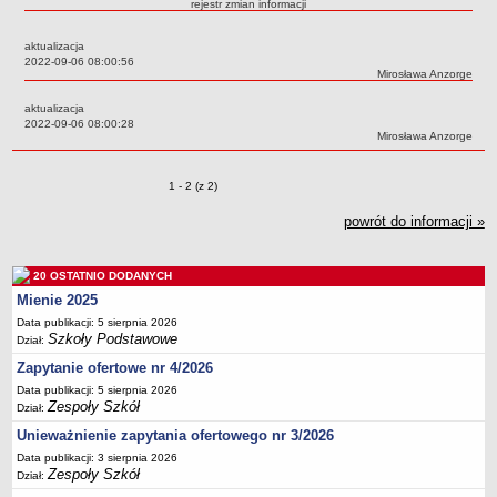
rejestr zmian informacji
Przedszkola Miejskie
aktualizacja
ARCHIWUM SZKÓŁ I PLACÓWEK
Data:
2022-09-06 08:00:56
Zlikwidowane gimnazja
Autor:
Mirosława Anzorge
Przekształcone szkoły i placówki
aktualizacja
Data:
2022-09-06 08:00:28
Wielofunkcyjna Placówka
Autor:
Mirosława Anzorge
SPECJALNE OŚRODKI SZKOLNO-WYCHOWAWCZE
Specjalny Ośrodek nr 1
Zmiany o pozycjach
1 - 2 (z 2)
Specjalny Ośrodek nr 5
powrót do informacji »
BURSA MIEJSKA
Dane podstawowe
20 OSTATNIO DODANYCH
Statut
Mienie 2025
Majątek
Data publikacji: 5 sierpnia 2026
Szkoły Podstawowe
Dział:
Godziny dyżurów
Zapytanie ofertowe nr 4/2026
Ogłoszenie
Data publikacji: 5 sierpnia 2026
Zarządzenia
Zespoły Szkół
Dział:
Kontrole
Unieważnienie zapytania ofertowego nr 3/2026
Rejestry, ewidencje, archiwa
Data publikacji: 3 sierpnia 2026
Zespoły Szkół
Dział:
Sprawozdania