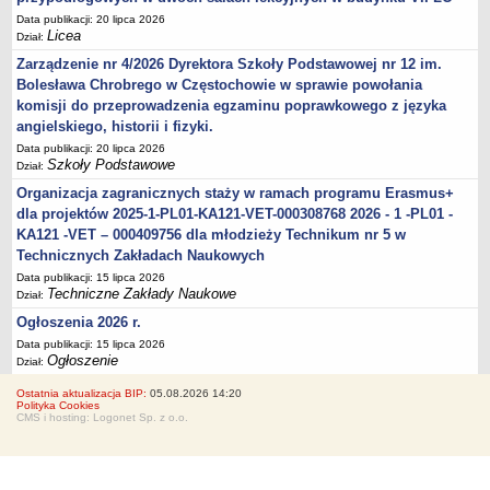
Data publikacji: 20 lipca 2026
Licea
Dział:
Zarządzenie nr 4/2026 Dyrektora Szkoły Podstawowej nr 12 im.
Bolesława Chrobrego w Częstochowie w sprawie powołania
komisji do przeprowadzenia egzaminu poprawkowego z języka
angielskiego, historii i fizyki.
Data publikacji: 20 lipca 2026
Szkoły Podstawowe
Dział:
Organizacja zagranicznych staży w ramach programu Erasmus+
dla projektów 2025-1-PL01-KA121-VET-000308768 2026 - 1 -PL01 -
KA121 -VET – 000409756 dla młodzieży Technikum nr 5 w
Technicznych Zakładach Naukowych
Data publikacji: 15 lipca 2026
Techniczne Zakłady Naukowe
Dział:
Ogłoszenia 2026 r.
Data publikacji: 15 lipca 2026
Ogłoszenie
Dział:
Ostatnia aktualizacja BIP:
05.08.2026 14:20
Polityka Cookies
CMS i hosting: Logonet Sp. z o.o.