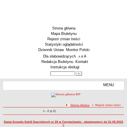
Strona główna
Mapa Biuletynu
Rejestr zmian treści
Statystyki oglądalności
Dziennik Ustaw
Monitor Polski
Menu dodatkowe
Dla słabowidzących
A
powiększ czcionkę
A
standardowy rozmiar czcionki
A
pomniejsz czcionkę
Redakcja Biuletynu
Kontakt
Instrukcja obsługi
Wyszukiwarka artykułów
Szukaj
MENU
Menu
SZKOŁY
Szkoły Podstawowe
ścieżka nawigacji
Strona główna
> Rejestr zmian treści
Licea
Zmiany o pozycjach
1 - 2 (z 2)
Rejestr zmian treści
Zespoły Szkół
Techniczne Zakłady Naukowe
Statut Zespołu Szkół Specjalnych nr 28 w Częstochowie - obowiązujący do 31.08.2022
r.
PRZEDSZKOLA