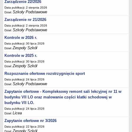
Zarządzenie 22/2026
Deklaracja dostępności
Data publikacji: 2 sierpnia 2026
Szkoły Podstawowe
PORADNIE PSYCHOLOGICZNO-PEDAGOGICZNE
Dział:
Zespół Poradni
Zarządzenie nr 21/2026
BIURO FINANSÓW OŚWIATY
Data publikacji: 2 sierpnia 2026
Szkoły Podstawowe
Dział:
Dane podstawowe
Kontrole w 2026 r.
Statut
Data publikacji: 30 lipca 2026
Majątek
Zespoły Szkół
Dział:
Godziny dyżurów
Kontrole w 2025 r.
Ogłoszenia
Data publikacji: 30 lipca 2026
Zespoły Szkół
Dział:
Zarządzenia
Rozpoznanie ofertowe rozstrzygnięcie sport
Rejestry, ewidencje, archiwa
Data publikacji: 24 lipca 2026
Szkoły Podstawowe
Dział:
Kontrole
Zapytanie ofertowe - Kompleksowy remont sali lekcyjnej nr 11 w
PONOWNE WYKORZYSTYWANIE
budynku VII LO oraz malowanie części klatki schodowej w
Sprawozdania
budynku VII LO.
Deklaracja dostępności
Data publikacji: 24 lipca 2026
Licea
Dział:
DEKLARACJA DOSTĘPNOŚCI
Zapytanie ofertowe nr 3/2026
OŚWIADCZENIA MAJĄTKOWE
Data publikacji: 22 lipca 2026
PONOWNE WYKORZYSTYWANIE
Zespoły Szkół
Dział: