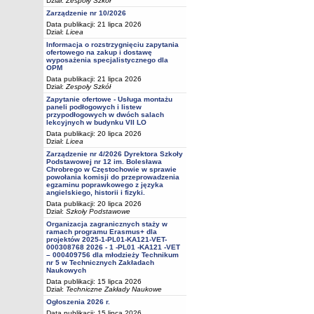
Dział:
Zespoły Szkół
Zarządzenie nr 10/2026
Data publikacji: 21 lipca 2026
Dział:
Licea
Informacja o rozstrzygnięciu zapytania
ofertowego na zakup i dostawę
wyposażenia specjalistycznego dla
OPM
Data publikacji: 21 lipca 2026
Dział:
Zespoły Szkół
Zapytanie ofertowe - Usługa montażu
paneli podłogowych i listew
przypodłogowych w dwóch salach
lekcyjnych w budynku VII LO
Data publikacji: 20 lipca 2026
Dział:
Licea
Zarządzenie nr 4/2026 Dyrektora Szkoły
Podstawowej nr 12 im. Bolesława
Chrobrego w Częstochowie w sprawie
powołania komisji do przeprowadzenia
egzaminu poprawkowego z języka
angielskiego, historii i fizyki.
Data publikacji: 20 lipca 2026
Dział:
Szkoły Podstawowe
Organizacja zagranicznych staży w
ramach programu Erasmus+ dla
projektów 2025-1-PL01-KA121-VET-
000308768 2026 - 1 -PL01 -KA121 -VET
– 000409756 dla młodzieży Technikum
nr 5 w Technicznych Zakładach
Naukowych
Data publikacji: 15 lipca 2026
Dział:
Techniczne Zakłady Naukowe
Ogłoszenia 2026 r.
Data publikacji: 15 lipca 2026