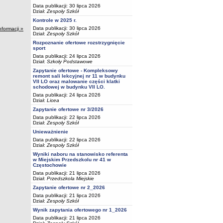
Data publikacji: 30 lipca 2026
Dział:
Zespoły Szkół
Kontrole w 2025 r.
Data publikacji: 30 lipca 2026
nformacji »
Dział:
Zespoły Szkół
Rozpoznanie ofertowe rozstrzygnięcie
sport
Data publikacji: 24 lipca 2026
Dział:
Szkoły Podstawowe
Zapytanie ofertowe - Kompleksowy
remont sali lekcyjnej nr 11 w budynku
VII LO oraz malowanie części klatki
schodowej w budynku VII LO.
Data publikacji: 24 lipca 2026
Dział:
Licea
Zapytanie ofertowe nr 3/2026
Data publikacji: 22 lipca 2026
Dział:
Zespoły Szkół
Unieważnienie
Data publikacji: 22 lipca 2026
Dział:
Zespoły Szkół
Wyniki naboru na stanowisko referenta
w Miejskim Przedszkolu nr 41 w
Częstochowie
Data publikacji: 21 lipca 2026
Dział:
Przedszkola Miejskie
Zapytanie ofertowe nr 2_2026
Data publikacji: 21 lipca 2026
Dział:
Zespoły Szkół
Wynik zapytania ofertowego nr 1_2026
Data publikacji: 21 lipca 2026