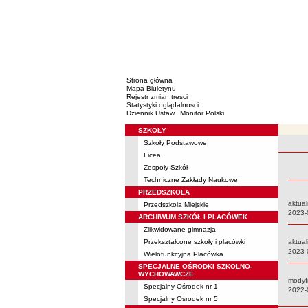
Strona główna
Mapa Biuletynu
Rejestr zmian treści
Statystyki oglądalności
Dziennik Ustaw
Monitor Polski
SZKOŁY
Menu
Szkoły Podstawowe
Rejestr 
Licea
Zespoły Szkół
Techniczne Zakłady Naukowe
PRZEDSZKOLA
aktual
Przedszkola Miejskie
Data:
2023-
ARCHIWUM SZKÓŁ I PLACÓWEK
Zlikwidowane gimnazja
Przekształcone szkoły i placówki
aktual
Data:
2023-
Wielofunkcyjna Placówka
SPECJALNE OŚRODKI SZKOLNO-
WYCHOWAWCZE
modyf
Specjalny Ośrodek nr 1
Data:
2022-
Specjalny Ośrodek nr 5