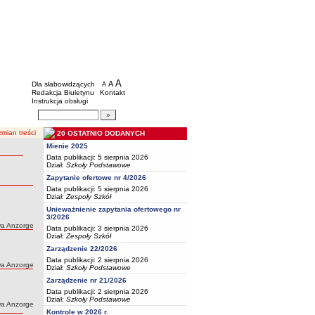
BIP - Oświata Częstochowa
Menu dodatkowe
A
powiększ czcionkę
A
standardowy rozmiar czcionki
Dla słabowidzących
A
pomniejsz czcionkę
Redakcja Biuletynu
Kontakt
Instrukcja obsługi
Wyszukiwarka artykułów
Szukaj
mian treści
20 OSTATNIO DODANYCH
Mienie 2025
Data publikacji: 5 sierpnia 2026
Dział:
Szkoły Podstawowe
Zapytanie ofertowe nr 4/2026
Data publikacji: 5 sierpnia 2026
Dział:
Zespoły Szkół
Unieważnienie zapytania ofertowego nr
3/2026
wa Anzorge
Data publikacji: 3 sierpnia 2026
Dział:
Zespoły Szkół
Zarządzenie 22/2026
Data publikacji: 2 sierpnia 2026
wa Anzorge
Dział:
Szkoły Podstawowe
Zarządzenie nr 21/2026
Data publikacji: 2 sierpnia 2026
Dział:
Szkoły Podstawowe
wa Anzorge
Kontrole w 2026 r.