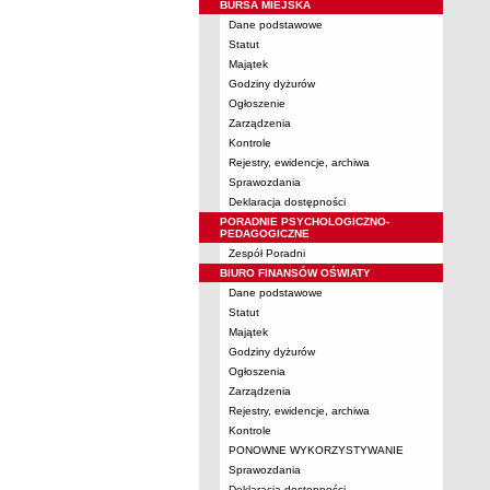
BURSA MIEJSKA
Dane podstawowe
Statut
Majątek
Godziny dyżurów
Ogłoszenie
Zarządzenia
Kontrole
Rejestry, ewidencje, archiwa
Sprawozdania
Deklaracja dostępności
PORADNIE PSYCHOLOGICZNO-
PEDAGOGICZNE
Zespół Poradni
BIURO FINANSÓW OŚWIATY
Dane podstawowe
Statut
Majątek
Godziny dyżurów
Ogłoszenia
Zarządzenia
Rejestry, ewidencje, archiwa
Kontrole
PONOWNE WYKORZYSTYWANIE
Sprawozdania
Deklaracja dostępności