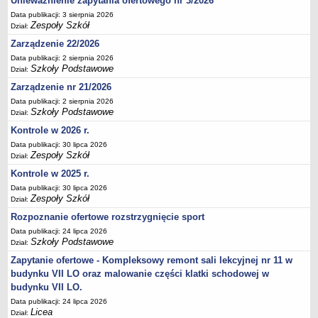
Unieważnienie zapytania ofertowego nr 3/2026
Deklaracja dostępności
Data publikacji: 3 sierpnia 2026
Zespoły Szkół
Dział:
PORADNIE PSYCHOLOGICZNO-PEDAGOGICZNE
Zarządzenie 22/2026
Zespół Poradni
Data publikacji: 2 sierpnia 2026
BIURO FINANSÓW OŚWIATY
Szkoły Podstawowe
Dział:
Dane podstawowe
Zarządzenie nr 21/2026
Statut
Data publikacji: 2 sierpnia 2026
Majątek
Szkoły Podstawowe
Dział:
Kontrole w 2026 r.
Godziny dyżurów
Data publikacji: 30 lipca 2026
Ogłoszenia
Zespoły Szkół
Dział:
Zarządzenia
Kontrole w 2025 r.
Rejestry, ewidencje, archiwa
Data publikacji: 30 lipca 2026
Zespoły Szkół
Dział:
Kontrole
Rozpoznanie ofertowe rozstrzygnięcie sport
PONOWNE WYKORZYSTYWANIE
Data publikacji: 24 lipca 2026
Sprawozdania
Szkoły Podstawowe
Dział:
Deklaracja dostępności
Zapytanie ofertowe - Kompleksowy remont sali lekcyjnej nr 11 w
budynku VII LO oraz malowanie części klatki schodowej w
DEKLARACJA DOSTĘPNOŚCI
budynku VII LO.
OŚWIADCZENIA MAJĄTKOWE
Data publikacji: 24 lipca 2026
PONOWNE WYKORZYSTYWANIE
Licea
Dział: