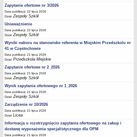
UDOSTĘPNIANIE INFORMACJI PUBLICZNEJ
Zapytanie ofertowe nr 3/2026
OCHRONA DANYCH OSOBOWYCH
Data publikacji: 22 lipca 2026
Zespoły Szkół
Dział:
Unieważnienie
Data publikacji: 22 lipca 2026
Zespoły Szkół
Dział:
Wyniki naboru na stanowisko referenta w Miejskim Przedszkolu nr
41 w Częstochowie
Data publikacji: 21 lipca 2026
Przedszkola Miejskie
Dział:
Zapytanie ofertowe nr 2_2026
Data publikacji: 21 lipca 2026
Zespoły Szkół
Dział:
Wynik zapytania ofertowego nr 1_2026
Data publikacji: 21 lipca 2026
Zespoły Szkół
Dział:
Zarządzenie nr 10/2026
Data publikacji: 21 lipca 2026
Licea
Dział:
Informacja o rozstrzygnięciu zapytania ofertowego na zakup i
dostawę wyposażenia specjalistycznego dla OPM
Data publikacji: 21 lipca 2026