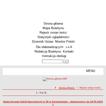
Strona główna
Mapa Biuletynu
Rejestr zmian treści
Statystyki oglądalności
Dziennik Ustaw
Monitor Polski
Menu dodatkowe
Dla słabowidzących
A
powiększ czcionkę
A
standardowy rozmiar czcionki
A
pomniejsz czcionkę
Redakcja Biuletynu
Kontakt
Instrukcja obsługi
Wyszukiwarka artykułów
Szukaj
MENU
Menu
SZKOŁY
Szkoły Podstawowe
ścieżka nawigacji
Strona główna
> Rejestr zmian treści
Licea
Zmiany o pozycjach
1 - 3 (z 3)
Rejestr zmian treści
Zespoły Szkół
Techniczne Zakłady Naukowe
Statut Zespołu Szkół Specjalnych nr 28 w Częstochowie - obowiązujący do 18.05.2023
r.
PRZEDSZKOLA