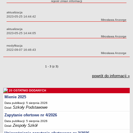
rejestr zmian informacji
Przedszkola Miejskie
aktualizacja
ARCHIWUM SZKÓŁ I PLACÓWEK
Data:
2023-05-25 14:44:42
Zlikwidowane gimnazja
Autor:
Mirosława Anzorge
Przekształcone szkoły i placówki
aktualizacja
Data:
2023-05-25 14:44:05
Wielofunkcyjna Placówka
Autor:
Mirosława Anzorge
SPECJALNE OŚRODKI SZKOLNO-WYCHOWAWCZE
modyfikacja
Specjalny Ośrodek nr 1
Data:
2022-09-07 16:46:43
Autor:
Mirosława Anzorge
Specjalny Ośrodek nr 5
BURSA MIEJSKA
Zmiany o pozycjach
1 - 3 (z 3)
Dane podstawowe
powrót do informacji »
Statut
Majątek
20 OSTATNIO DODANYCH
Godziny dyżurów
Mienie 2025
Ogłoszenie
Data publikacji: 5 sierpnia 2026
Zarządzenia
Szkoły Podstawowe
Dział:
Zapytanie ofertowe nr 4/2026
Kontrole
Data publikacji: 5 sierpnia 2026
Rejestry, ewidencje, archiwa
Zespoły Szkół
Dział:
Sprawozdania