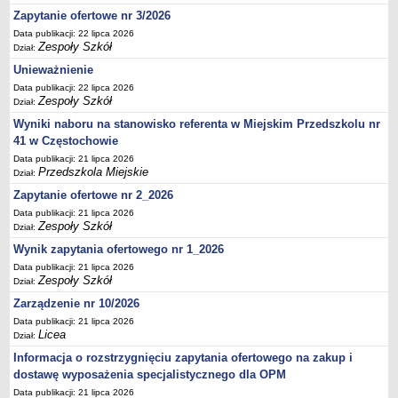
UDOSTĘPNIANIE INFORMACJI PUBLICZNEJ
Zapytanie ofertowe nr 3/2026
OCHRONA DANYCH OSOBOWYCH
Data publikacji: 22 lipca 2026
Zespoły Szkół
Dział:
Unieważnienie
Data publikacji: 22 lipca 2026
Zespoły Szkół
Dział:
Wyniki naboru na stanowisko referenta w Miejskim Przedszkolu nr
41 w Częstochowie
Data publikacji: 21 lipca 2026
Przedszkola Miejskie
Dział:
Zapytanie ofertowe nr 2_2026
Data publikacji: 21 lipca 2026
Zespoły Szkół
Dział:
Wynik zapytania ofertowego nr 1_2026
Data publikacji: 21 lipca 2026
Zespoły Szkół
Dział:
Zarządzenie nr 10/2026
Data publikacji: 21 lipca 2026
Licea
Dział:
Informacja o rozstrzygnięciu zapytania ofertowego na zakup i
dostawę wyposażenia specjalistycznego dla OPM
Data publikacji: 21 lipca 2026