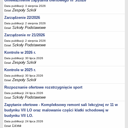
Unieważnienie zapytania ofertowego nr 3/2026
Deklaracja dostępności
Data publikacji: 3 sierpnia 2026
Zespoły Szkół
Dział:
PORADNIE PSYCHOLOGICZNO-PEDAGOGICZNE
Zarządzenie 22/2026
Zespół Poradni
Data publikacji: 2 sierpnia 2026
BIURO FINANSÓW OŚWIATY
Szkoły Podstawowe
Dział:
Dane podstawowe
Zarządzenie nr 21/2026
Statut
Data publikacji: 2 sierpnia 2026
Majątek
Szkoły Podstawowe
Dział:
Kontrole w 2026 r.
Godziny dyżurów
Data publikacji: 30 lipca 2026
Ogłoszenia
Zespoły Szkół
Dział:
Zarządzenia
Kontrole w 2025 r.
Rejestry, ewidencje, archiwa
Data publikacji: 30 lipca 2026
Zespoły Szkół
Dział:
Kontrole
Rozpoznanie ofertowe rozstrzygnięcie sport
PONOWNE WYKORZYSTYWANIE
Data publikacji: 24 lipca 2026
Sprawozdania
Szkoły Podstawowe
Dział:
Deklaracja dostępności
Zapytanie ofertowe - Kompleksowy remont sali lekcyjnej nr 11 w
budynku VII LO oraz malowanie części klatki schodowej w
DEKLARACJA DOSTĘPNOŚCI
budynku VII LO.
OŚWIADCZENIA MAJĄTKOWE
Data publikacji: 24 lipca 2026
PONOWNE WYKORZYSTYWANIE
Licea
Dział: