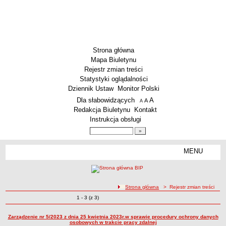
Strona główna
Mapa Biuletynu
Rejestr zmian treści
Statystyki oglądalności
Dziennik Ustaw
Monitor Polski
Menu dodatkowe
Dla słabowidzących
A
powiększ czcionkę
A
standardowy rozmiar czcionki
A
pomniejsz czcionkę
Redakcja Biuletynu
Kontakt
Instrukcja obsługi
Wyszukiwarka artykułów
Szukaj
MENU
Menu
SZKOŁY
Szkoły Podstawowe
ścieżka nawigacji
Strona główna
> Rejestr zmian treści
Licea
Zmiany o pozycjach
1 - 3 (z 3)
Rejestr zmian treści
Zespoły Szkół
Techniczne Zakłady Naukowe
Zarządzenie nr 5/2023 z dnia 25 kwietnia 2023r.w sprawie procedury ochrony danych
osobowych w trakcie pracy zdalnej
PRZEDSZKOLA