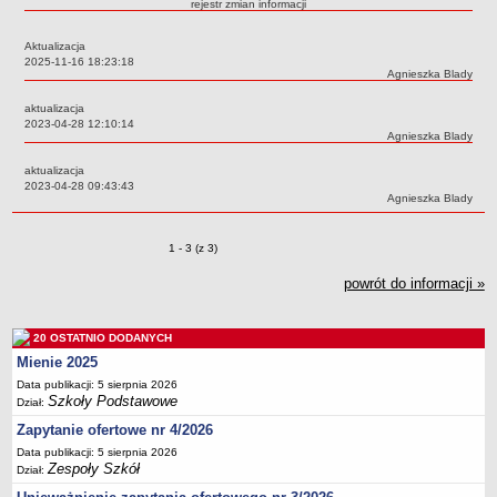
rejestr zmian informacji
Przedszkola Miejskie
Aktualizacja
ARCHIWUM SZKÓŁ I PLACÓWEK
Data:
2025-11-16 18:23:18
Zlikwidowane gimnazja
Autor:
Agnieszka Blady
Przekształcone szkoły i placówki
aktualizacja
Data:
2023-04-28 12:10:14
Wielofunkcyjna Placówka
Autor:
Agnieszka Blady
SPECJALNE OŚRODKI SZKOLNO-WYCHOWAWCZE
aktualizacja
Specjalny Ośrodek nr 1
Data:
2023-04-28 09:43:43
Autor:
Agnieszka Blady
Specjalny Ośrodek nr 5
BURSA MIEJSKA
Zmiany o pozycjach
1 - 3 (z 3)
Dane podstawowe
powrót do informacji »
Statut
Majątek
20 OSTATNIO DODANYCH
Godziny dyżurów
Mienie 2025
Ogłoszenie
Data publikacji: 5 sierpnia 2026
Zarządzenia
Szkoły Podstawowe
Dział:
Zapytanie ofertowe nr 4/2026
Kontrole
Data publikacji: 5 sierpnia 2026
Rejestry, ewidencje, archiwa
Zespoły Szkół
Dział:
Sprawozdania