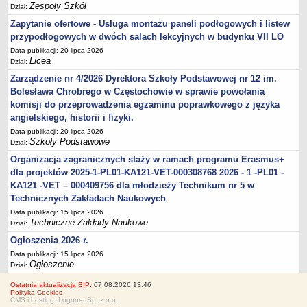
Zespoły Szkół
Dział:
Zapytanie ofertowe - Usługa montażu paneli podłogowych i listew
przypodłogowych w dwóch salach lekcyjnych w budynku VII LO
Data publikacji: 20 lipca 2026
Licea
Dział:
Zarządzenie nr 4/2026 Dyrektora Szkoły Podstawowej nr 12 im.
Bolesława Chrobrego w Częstochowie w sprawie powołania
komisji do przeprowadzenia egzaminu poprawkowego z języka
angielskiego, historii i fizyki.
Data publikacji: 20 lipca 2026
Szkoły Podstawowe
Dział:
Organizacja zagranicznych staży w ramach programu Erasmus+
dla projektów 2025-1-PL01-KA121-VET-000308768 2026 - 1 -PL01 -
KA121 -VET – 000409756 dla młodzieży Technikum nr 5 w
Technicznych Zakładach Naukowych
Data publikacji: 15 lipca 2026
Techniczne Zakłady Naukowe
Dział:
Ogłoszenia 2026 r.
Data publikacji: 15 lipca 2026
Ogłoszenie
Dział:
Ostatnia aktualizacja BIP:
07.08.2026 13:46
Polityka Cookies
CMS i hosting: Logonet Sp. z o.o.