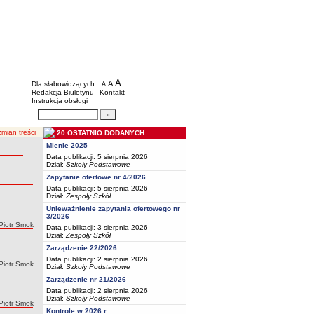
BIP - Oświata Częstochowa
Menu dodatkowe
A
powiększ czcionkę
A
standardowy rozmiar czcionki
Dla słabowidzących
A
pomniejsz czcionkę
Redakcja Biuletynu
Kontakt
Instrukcja obsługi
Wyszukiwarka artykułów
Szukaj
mian treści
20 OSTATNIO DODANYCH
Mienie 2025
Data publikacji: 5 sierpnia 2026
Dział:
Szkoły Podstawowe
Zapytanie ofertowe nr 4/2026
Data publikacji: 5 sierpnia 2026
Dział:
Zespoły Szkół
Unieważnienie zapytania ofertowego nr
3/2026
Autor:
Piotr Smok
Data publikacji: 3 sierpnia 2026
Dział:
Zespoły Szkół
Zarządzenie 22/2026
Data publikacji: 2 sierpnia 2026
Autor:
Piotr Smok
Dział:
Szkoły Podstawowe
Zarządzenie nr 21/2026
Data publikacji: 2 sierpnia 2026
Dział:
Szkoły Podstawowe
Autor:
Piotr Smok
Kontrole w 2026 r.