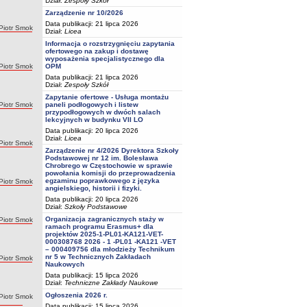
Dział:
Zespoły Szkół
Zarządzenie nr 10/2026
Data publikacji: 21 lipca 2026
Autor:
Piotr Smok
Dział:
Licea
Informacja o rozstrzygnięciu zapytania
ofertowego na zakup i dostawę
wyposażenia specjalistycznego dla
Autor:
Piotr Smok
OPM
Data publikacji: 21 lipca 2026
Dział:
Zespoły Szkół
Zapytanie ofertowe - Usługa montażu
Autor:
Piotr Smok
paneli podłogowych i listew
przypodłogowych w dwóch salach
lekcyjnych w budynku VII LO
Data publikacji: 20 lipca 2026
Dział:
Licea
Autor:
Piotr Smok
Zarządzenie nr 4/2026 Dyrektora Szkoły
Podstawowej nr 12 im. Bolesława
Chrobrego w Częstochowie w sprawie
powołania komisji do przeprowadzenia
egzaminu poprawkowego z języka
Autor:
Piotr Smok
angielskiego, historii i fizyki.
Data publikacji: 20 lipca 2026
Dział:
Szkoły Podstawowe
Organizacja zagranicznych staży w
Autor:
Piotr Smok
ramach programu Erasmus+ dla
projektów 2025-1-PL01-KA121-VET-
000308768 2026 - 1 -PL01 -KA121 -VET
– 000409756 dla młodzieży Technikum
nr 5 w Technicznych Zakładach
Autor:
Piotr Smok
Naukowych
Data publikacji: 15 lipca 2026
Dział:
Techniczne Zakłady Naukowe
Ogłoszenia 2026 r.
Autor:
Piotr Smok
Data publikacji: 15 lipca 2026