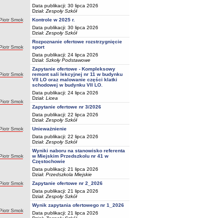
Data publikacji: 30 lipca 2026
Dział:
Zespoły Szkół
Autor:
Piotr Smok
Kontrole w 2025 r.
Data publikacji: 30 lipca 2026
Dział:
Zespoły Szkół
Rozpoznanie ofertowe rozstrzygnięcie
Autor:
Piotr Smok
sport
Data publikacji: 24 lipca 2026
Dział:
Szkoły Podstawowe
Zapytanie ofertowe - Kompleksowy
Autor:
Piotr Smok
remont sali lekcyjnej nr 11 w budynku
VII LO oraz malowanie części klatki
schodowej w budynku VII LO.
Data publikacji: 24 lipca 2026
Dział:
Licea
Autor:
Piotr Smok
Zapytanie ofertowe nr 3/2026
Data publikacji: 22 lipca 2026
Dział:
Zespoły Szkół
Autor:
Piotr Smok
Unieważnienie
Data publikacji: 22 lipca 2026
Dział:
Zespoły Szkół
Wyniki naboru na stanowisko referenta
Autor:
Piotr Smok
w Miejskim Przedszkolu nr 41 w
Częstochowie
Data publikacji: 21 lipca 2026
Dział:
Przedszkola Miejskie
Autor:
Piotr Smok
Zapytanie ofertowe nr 2_2026
Data publikacji: 21 lipca 2026
Dział:
Zespoły Szkół
Wynik zapytania ofertowego nr 1_2026
Autor:
Piotr Smok
Data publikacji: 21 lipca 2026