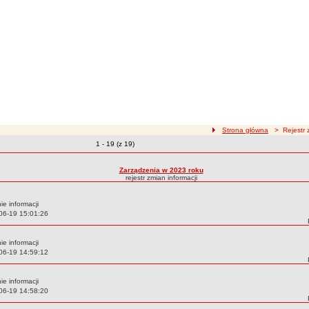
ścieżka nawigacji
Strona główna
> Rejestr z
Zmiany o pozycjach
1 - 19 (z 19)
zmian treści
Zarządzenia w 2023 roku
rejestr zmian informacji
e informacji
06-19 15:01:26
e informacji
06-19 14:59:12
e informacji
06-19 14:58:20