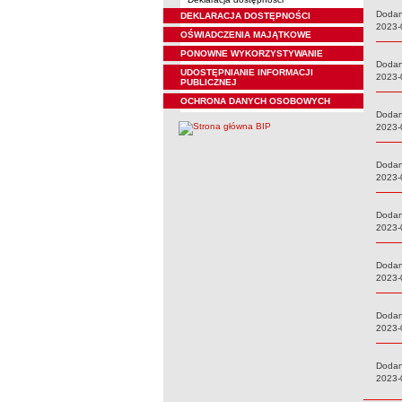
Dodani
DEKLARACJA DOSTĘPNOŚCI
Data:
2023-
OŚWIADCZENIA MAJĄTKOWE
PONOWNE WYKORZYSTYWANIE
Dodani
UDOSTĘPNIANIE INFORMACJI
Data:
2023-
PUBLICZNEJ
OCHRONA DANYCH OSOBOWYCH
Dodani
Data:
2023-
Dodani
Data:
2023-
Dodani
Data:
2023-
Dodani
Data:
2023-
Dodani
Data:
2023-
Dodani
Data:
2023-