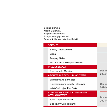
Strona główna
Mapa Biuletynu
Rejestr zmian treści
Statystyki oglądalności
Dziennik Ustaw
Monitor Polski
SZKOŁY
Menu
Szkoły Podstawowe
Rejestr 
Licea
Zespoły Szkół
Techniczne Zakłady Naukowe
PRZEDSZKOLA
Dodani
Przedszkola Miejskie
Data:
2024-
ARCHIWUM SZKÓŁ I PLACÓWEK
Zlikwidowane gimnazja
Przekształcone szkoły i placówki
Dodani
Data:
2024-
Wielofunkcyjna Placówka
SPECJALNE OŚRODKI SZKOLNO-
WYCHOWAWCZE
Dodani
Specjalny Ośrodek nr 1
Data:
2024-
Specjalny Ośrodek nr 5