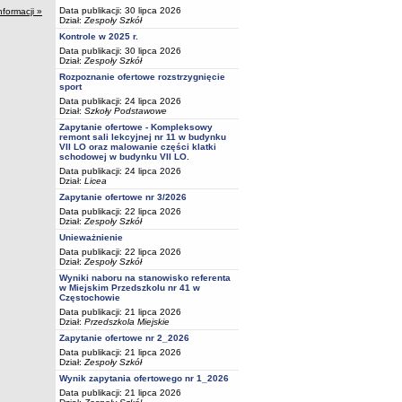
Data publikacji: 30 lipca 2026
nformacji »
Dział:
Zespoły Szkół
Kontrole w 2025 r.
Data publikacji: 30 lipca 2026
Dział:
Zespoły Szkół
Rozpoznanie ofertowe rozstrzygnięcie
sport
Data publikacji: 24 lipca 2026
Dział:
Szkoły Podstawowe
Zapytanie ofertowe - Kompleksowy
remont sali lekcyjnej nr 11 w budynku
VII LO oraz malowanie części klatki
schodowej w budynku VII LO.
Data publikacji: 24 lipca 2026
Dział:
Licea
Zapytanie ofertowe nr 3/2026
Data publikacji: 22 lipca 2026
Dział:
Zespoły Szkół
Unieważnienie
Data publikacji: 22 lipca 2026
Dział:
Zespoły Szkół
Wyniki naboru na stanowisko referenta
w Miejskim Przedszkolu nr 41 w
Częstochowie
Data publikacji: 21 lipca 2026
Dział:
Przedszkola Miejskie
Zapytanie ofertowe nr 2_2026
Data publikacji: 21 lipca 2026
Dział:
Zespoły Szkół
Wynik zapytania ofertowego nr 1_2026
Data publikacji: 21 lipca 2026