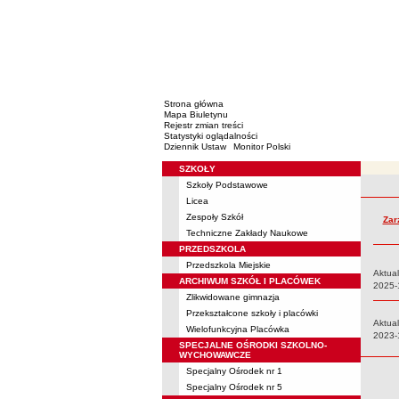
Strona główna
Mapa Biuletynu
Rejestr zmian treści
Statystyki oglądalności
Dziennik Ustaw
Monitor Polski
SZKOŁY
Menu
Szkoły Podstawowe
Rejestr 
Licea
Zespoły Szkół
Zar
Techniczne Zakłady Naukowe
PRZEDSZKOLA
Przedszkola Miejskie
Aktual
ARCHIWUM SZKÓŁ I PLACÓWEK
Data:
2025-
Zlikwidowane gimnazja
Przekształcone szkoły i placówki
Aktual
Wielofunkcyjna Placówka
Data:
2023-
SPECJALNE OŚRODKI SZKOLNO-
WYCHOWAWCZE
Specjalny Ośrodek nr 1
Specjalny Ośrodek nr 5