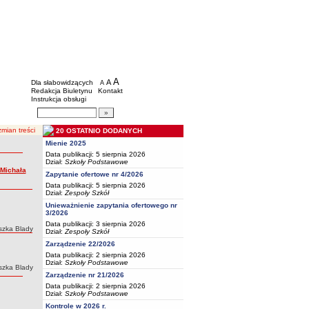
BIP - Oświata Częstochowa
Menu dodatkowe
A
powiększ czcionkę
A
standardowy rozmiar czcionki
Dla słabowidzących
A
pomniejsz czcionkę
Redakcja Biuletynu
Kontakt
Instrukcja obsługi
Wyszukiwarka artykułów
Szukaj
mian treści
20 OSTATNIO DODANYCH
Mienie 2025
Data publikacji: 5 sierpnia 2026
Dział:
Szkoły Podstawowe
 Michała
Zapytanie ofertowe nr 4/2026
Data publikacji: 5 sierpnia 2026
Dział:
Zespoły Szkół
Unieważnienie zapytania ofertowego nr
3/2026
Data publikacji: 3 sierpnia 2026
szka Blady
Dział:
Zespoły Szkół
Zarządzenie 22/2026
Data publikacji: 2 sierpnia 2026
Dział:
Szkoły Podstawowe
szka Blady
Zarządzenie nr 21/2026
Data publikacji: 2 sierpnia 2026
Dział:
Szkoły Podstawowe
Kontrole w 2026 r.