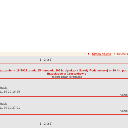
ścieżka nawigacji
Strona główna
> Rejestr z
Zmiany o pozycjach
1 - 2 (z 2)
zmian treści
ządzenie nr 19/2023 z dnia 15 listopada 2023r. dyrektora Szkoły Podstawowej nr 30 im. por.
Brzeskiego w Częstochowie
rejestr zmian informacji
izacja
11-16 19:16:55
Autor:
Agnie
izacja
11-29 10:27:01
Autor:
Agnie
Zmiany o pozycjach
1 - 2 (z 2)