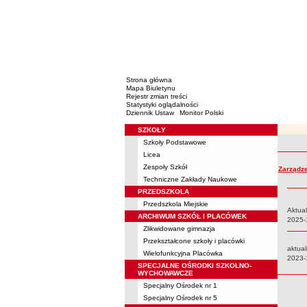
Strona główna
Mapa Biuletynu
Rejestr zmian treści
Statystyki oglądalności
Dziennik Ustaw
Monitor Polski
SZKOŁY
Menu
Szkoły Podstawowe
Rejestr 
Licea
Zespoły Szkół
Zarządze
Techniczne Zakłady Naukowe
PRZEDSZKOLA
Przedszkola Miejskie
Aktual
ARCHIWUM SZKÓŁ I PLACÓWEK
Data:
2025-
Zlikwidowane gimnazja
Przekształcone szkoły i placówki
aktual
Wielofunkcyjna Placówka
Data:
2023-
SPECJALNE OŚRODKI SZKOLNO-
WYCHOWAWCZE
Specjalny Ośrodek nr 1
Specjalny Ośrodek nr 5