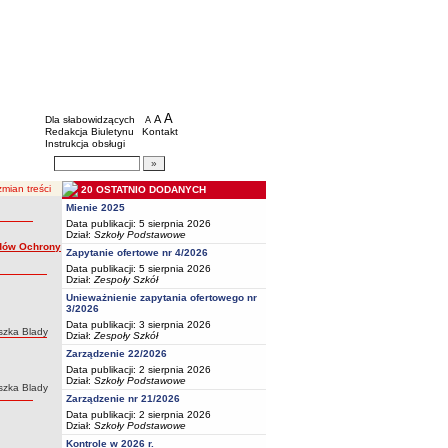
BIP - Oświata Częstochowa
Menu dodatkowe
A
powiększ czcionkę
A
standardowy rozmiar czcionki
Dla słabowidzących
A
pomniejsz czcionkę
Redakcja Biuletynu
Kontakt
Instrukcja obsługi
Wyszukiwarka artykułów
Szukaj
mian treści
20 OSTATNIO DODANYCH
Mienie 2025
Data publikacji: 5 sierpnia 2026
Dział:
Szkoły Podstawowe
rdów Ochrony
Zapytanie ofertowe nr 4/2026
Data publikacji: 5 sierpnia 2026
Dział:
Zespoły Szkół
Unieważnienie zapytania ofertowego nr
3/2026
Data publikacji: 3 sierpnia 2026
szka Blady
Dział:
Zespoły Szkół
Zarządzenie 22/2026
Data publikacji: 2 sierpnia 2026
Dział:
Szkoły Podstawowe
szka Blady
Zarządzenie nr 21/2026
Data publikacji: 2 sierpnia 2026
Dział:
Szkoły Podstawowe
Kontrole w 2026 r.