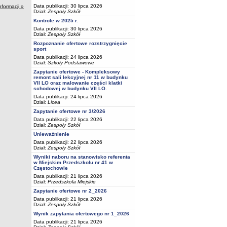
Data publikacji: 30 lipca 2026
nformacji »
Dział:
Zespoły Szkół
Kontrole w 2025 r.
Data publikacji: 30 lipca 2026
Dział:
Zespoły Szkół
Rozpoznanie ofertowe rozstrzygnięcie
sport
Data publikacji: 24 lipca 2026
Dział:
Szkoły Podstawowe
Zapytanie ofertowe - Kompleksowy
remont sali lekcyjnej nr 11 w budynku
VII LO oraz malowanie części klatki
schodowej w budynku VII LO.
Data publikacji: 24 lipca 2026
Dział:
Licea
Zapytanie ofertowe nr 3/2026
Data publikacji: 22 lipca 2026
Dział:
Zespoły Szkół
Unieważnienie
Data publikacji: 22 lipca 2026
Dział:
Zespoły Szkół
Wyniki naboru na stanowisko referenta
w Miejskim Przedszkolu nr 41 w
Częstochowie
Data publikacji: 21 lipca 2026
Dział:
Przedszkola Miejskie
Zapytanie ofertowe nr 2_2026
Data publikacji: 21 lipca 2026
Dział:
Zespoły Szkół
Wynik zapytania ofertowego nr 1_2026
Data publikacji: 21 lipca 2026