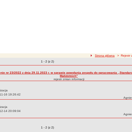
ścieżka nawigacji
Strona główna
> Rejestr z
Zmiany o pozycjach
1 - 2 (z 2)
zmian treści
nie nr 23/2022 z dnia 29.11.2023 r. w sprawie powołania zespołu do opracowania ,,Standa
Małoletnich”
rejestr zmian informacji
izacja
11-16 19:26:42
Autor:
Agnie
izacja
12-14 20:09:04
Autor:
Agnie
Zmiany o pozycjach
1 - 2 (z 2)