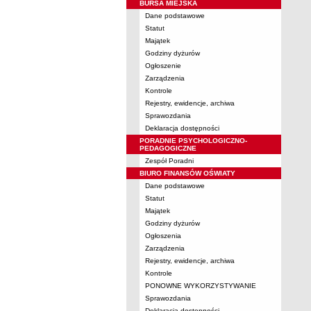
BURSA MIEJSKA
Dane podstawowe
Statut
Majątek
Godziny dyżurów
Ogłoszenie
Zarządzenia
Kontrole
Rejestry, ewidencje, archiwa
Sprawozdania
Deklaracja dostępności
PORADNIE PSYCHOLOGICZNO-
PEDAGOGICZNE
Zespół Poradni
BIURO FINANSÓW OŚWIATY
Dane podstawowe
Statut
Majątek
Godziny dyżurów
Ogłoszenia
Zarządzenia
Rejestry, ewidencje, archiwa
Kontrole
PONOWNE WYKORZYSTYWANIE
Sprawozdania
Deklaracja dostępności