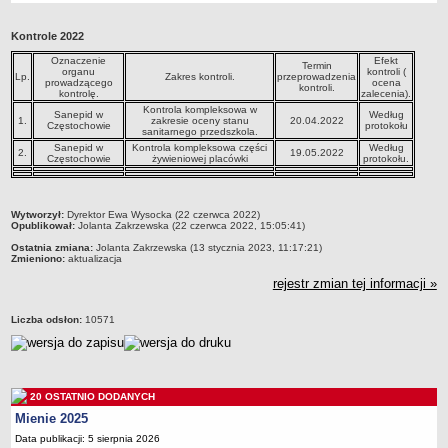
Przedszkola Miejskie
Kontrole 2022
ARCHIWUM SZKÓŁ I PLACÓWEK
Oznaczenie
Efekt
Zlikwidowane gimnazja
Termin
organu
kontroli (
Lp.
Zakres kontroli.
przeprowadzenia
prowadzącego
ocena
kontroli.
Przekształcone szkoły i placówki
kontrolę.
zalecenia).
Kontrola kompleksowa w
Sanepid w
Według
Wielofunkcyjna Placówka
1.
zakresie oceny stanu
20.04.2022
Częstochowie
protokołu
sanitarnego przedszkola.
SPECJALNE OŚRODKI SZKOLNO-WYCHOWAWCZE
Sanepid w
Kontrola kompleksowa części
Według
2.
19.05.2022
Częstochowie
żywieniowej placówki
protokołu.
Specjalny Ośrodek nr 1
Specjalny Ośrodek nr 5
BURSA MIEJSKA
metryczka
Wytworzył:
Dyrektor Ewa Wysocka (22 czerwca 2022)
Opublikował:
Jolanta Zakrzewska (22 czerwca 2022, 15:05:41)
Dane podstawowe
Ostatnia zmiana:
Jolanta Zakrzewska (13 stycznia 2023, 11:17:21)
Statut
Zmieniono:
aktualizacja
Majątek
rejestr zmian tej informacji »
Godziny dyżurów
Liczba odsłon:
10571
Ogłoszenie
Zarządzenia
Kontrole
20 OSTATNIO DODANYCH
Rejestry, ewidencje, archiwa
Mienie 2025
Sprawozdania
Data publikacji: 5 sierpnia 2026