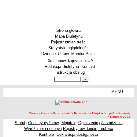
Strona główna
Mapa Biuletynu
Rejestr zmian treści
Statystyki oglądalności
Dziennik Ustaw
Monitor Polski
Menu dodatkowe
Dla słabowidzących
A
powiększ czcionkę
A
standardowy rozmiar czcionki
A
pomniejsz czcionkę
Redakcja Biuletynu
Kontakt
Instrukcja obsługi
Wyszukiwarka artykułów
Szukaj
MENU
Menu
SZKOŁY
Szkoły Podstawowe
ścieżka nawigacji
Strona główna
> Przedszkola
> Przedszkola Miejskie
> mp42
> Kontrole
Licea
> Kontrole 2022
Zespoły Szkół
Statut
Godziny dyżurów
Majątek
Ogłoszenia
Zarządzenia
|
|
|
|
Wyróżnienia i oceny
Rejestry, ewidencje, archiwa
|
Techniczne Zakłady Naukowe
Kontrole
Deklaracja dostępności
|
PRZEDSZKOLA