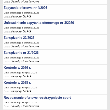
Szkoły Podstawowe
Dział:
Deklaracja dostępności
Zapytanie ofertowe nr 4/2026
PORADNIE PSYCHOLOGICZNO-PEDAGOGICZNE
Data publikacji: 5 sierpnia 2026
Zespół Poradni
Zespoły Szkół
Dział:
BIURO FINANSÓW OŚWIATY
Unieważnienie zapytania ofertowego nr 3/2026
Dane podstawowe
Data publikacji: 3 sierpnia 2026
Zespoły Szkół
Dział:
Statut
Zarządzenie 22/2026
Majątek
Data publikacji: 2 sierpnia 2026
Godziny dyżurów
Szkoły Podstawowe
Dział:
Ogłoszenia
Zarządzenie nr 21/2026
Zarządzenia
Data publikacji: 2 sierpnia 2026
Szkoły Podstawowe
Dział:
Rejestry, ewidencje, archiwa
Kontrole w 2026 r.
Kontrole
Data publikacji: 30 lipca 2026
Zespoły Szkół
PONOWNE WYKORZYSTYWANIE
Dział:
Kontrole w 2025 r.
Sprawozdania
Data publikacji: 30 lipca 2026
Deklaracja dostępności
Zespoły Szkół
Dział:
DEKLARACJA DOSTĘPNOŚCI
Rozpoznanie ofertowe rozstrzygnięcie sport
OŚWIADCZENIA MAJĄTKOWE
Data publikacji: 24 lipca 2026
PONOWNE WYKORZYSTYWANIE
Szkoły Podstawowe
Dział: