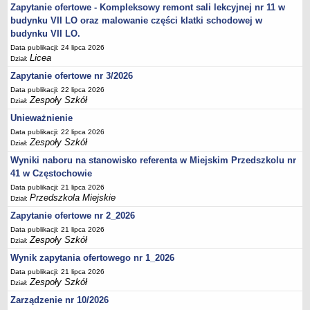
UDOSTĘPNIANIE INFORMACJI PUBLICZNEJ
Zapytanie ofertowe - Kompleksowy remont sali lekcyjnej nr 11 w
OCHRONA DANYCH OSOBOWYCH
budynku VII LO oraz malowanie części klatki schodowej w
budynku VII LO.
Data publikacji: 24 lipca 2026
Licea
Dział:
Zapytanie ofertowe nr 3/2026
Data publikacji: 22 lipca 2026
Zespoły Szkół
Dział:
Unieważnienie
Data publikacji: 22 lipca 2026
Zespoły Szkół
Dział:
Wyniki naboru na stanowisko referenta w Miejskim Przedszkolu nr
41 w Częstochowie
Data publikacji: 21 lipca 2026
Przedszkola Miejskie
Dział:
Zapytanie ofertowe nr 2_2026
Data publikacji: 21 lipca 2026
Zespoły Szkół
Dział:
Wynik zapytania ofertowego nr 1_2026
Data publikacji: 21 lipca 2026
Zespoły Szkół
Dział:
Zarządzenie nr 10/2026