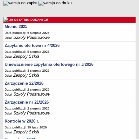
Deklaracja dostępności
PORADNIE PSYCHOLOGICZNO-PEDAGOGICZNE
Zespół Poradni
20 OSTATNIO DODANYCH
BIURO FINANSÓW OŚWIATY
Mienie 2025
Dane podstawowe
Data publikacji: 5 sierpnia 2026
Szkoły Podstawowe
Dział:
Statut
Zapytanie ofertowe nr 4/2026
Majątek
Data publikacji: 5 sierpnia 2026
Zespoły Szkół
Godziny dyżurów
Dział:
Unieważnienie zapytania ofertowego nr 3/2026
Ogłoszenia
Data publikacji: 3 sierpnia 2026
Zarządzenia
Zespoły Szkół
Dział:
Rejestry, ewidencje, archiwa
Zarządzenie 22/2026
Kontrole
Data publikacji: 2 sierpnia 2026
Szkoły Podstawowe
Dział:
PONOWNE WYKORZYSTYWANIE
Zarządzenie nr 21/2026
Sprawozdania
Data publikacji: 2 sierpnia 2026
Szkoły Podstawowe
Deklaracja dostępności
Dział:
DEKLARACJA DOSTĘPNOŚCI
Kontrole w 2026 r.
OŚWIADCZENIA MAJĄTKOWE
Data publikacji: 30 lipca 2026
Zespoły Szkół
Dział:
PONOWNE WYKORZYSTYWANIE