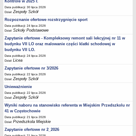
Kontrole w 2025 r.
UDOSTĘPNIANIE INFORMACJI PUBLICZNEJ
OCHRONA DANYCH OSOBOWYCH
Data publikacji: 30 lipca 2026
Zespoły Szkół
Dział:
Rozpoznanie ofertowe rozstrzygnięcie sport
Data publikacji: 24 lipca 2026
Szkoły Podstawowe
Dział:
Zapytanie ofertowe - Kompleksowy remont sali lekcyjnej nr 11 w
budynku VII LO oraz malowanie części klatki schodowej w
budynku VII LO.
Data publikacji: 24 lipca 2026
Licea
Dział:
Zapytanie ofertowe nr 3/2026
Data publikacji: 22 lipca 2026
Zespoły Szkół
Dział:
Unieważnienie
Data publikacji: 22 lipca 2026
Zespoły Szkół
Dział:
Wyniki naboru na stanowisko referenta w Miejskim Przedszkolu nr
41 w Częstochowie
Data publikacji: 21 lipca 2026
Przedszkola Miejskie
Dział:
Zapytanie ofertowe nr 2_2026
Data publikacji: 21 lipca 2026