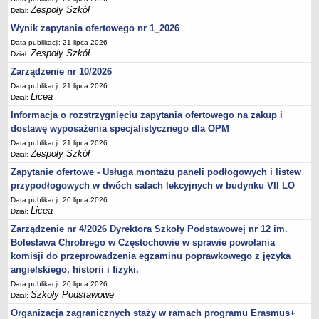
Zespoły Szkół
Dział:
Wynik zapytania ofertowego nr 1_2026
Data publikacji: 21 lipca 2026
Zespoły Szkół
Dział:
Zarządzenie nr 10/2026
Data publikacji: 21 lipca 2026
Licea
Dział:
Informacja o rozstrzygnięciu zapytania ofertowego na zakup i
dostawę wyposażenia specjalistycznego dla OPM
Data publikacji: 21 lipca 2026
Zespoły Szkół
Dział:
Zapytanie ofertowe - Usługa montażu paneli podłogowych i listew
przypodłogowych w dwóch salach lekcyjnych w budynku VII LO
Data publikacji: 20 lipca 2026
Licea
Dział:
Zarządzenie nr 4/2026 Dyrektora Szkoły Podstawowej nr 12 im.
Bolesława Chrobrego w Częstochowie w sprawie powołania
komisji do przeprowadzenia egzaminu poprawkowego z języka
angielskiego, historii i fizyki.
Data publikacji: 20 lipca 2026
Szkoły Podstawowe
Dział:
Organizacja zagranicznych staży w ramach programu Erasmus+