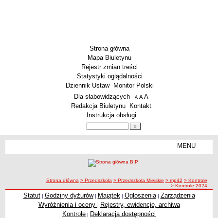
Strona główna
Mapa Biuletynu
Rejestr zmian treści
Statystyki oglądalności
Dziennik Ustaw
Monitor Polski
Menu dodatkowe
Dla słabowidzących
A
powiększ czcionkę
A
standardowy rozmiar czcionki
A
pomniejsz czcionkę
Redakcja Biuletynu
Kontakt
Instrukcja obsługi
Wyszukiwarka artykułów
Szukaj
MENU
Menu
SZKOŁY
Szkoły Podstawowe
ścieżka nawigacji
Strona główna
> Przedszkola
> Przedszkola Miejskie
> mp42
> Kontrole
Licea
> Kontrole 2024
Zespoły Szkół
Statut
Godziny dyżurów
Majątek
Ogłoszenia
Zarządzenia
|
|
|
|
Wyróżnienia i oceny
Rejestry, ewidencje, archiwa
|
Techniczne Zakłady Naukowe
Kontrole
Deklaracja dostępności
|
PRZEDSZKOLA