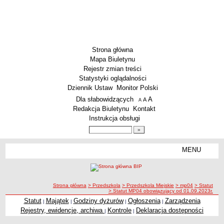
Strona główna
Mapa Biuletynu
Rejestr zmian treści
Statystyki oglądalności
Dziennik Ustaw
Monitor Polski
Menu dodatkowe
Dla słabowidzących
A
powiększ czcionkę
A
standardowy rozmiar czcionki
A
pomniejsz czcionkę
Redakcja Biuletynu
Kontakt
Instrukcja obsługi
Wyszukiwarka artykułów
Szukaj
MENU
Menu
SZKOŁY
Szkoły Podstawowe
ścieżka nawigacji
Strona główna
> Przedszkola
> Przedszkola Miejskie
> mp04
> Statut
Licea
> Statut MP04 obowiązujący od 01.09.2023r.
Zespoły Szkół
Statut
Majątek
Godziny dyżurów
Ogłoszenia
Zarządzenia
|
|
|
|
Rejestry, ewidencje, archiwa
Kontrole
Deklaracja dostępności
|
|
Techniczne Zakłady Naukowe
PRZEDSZKOLA