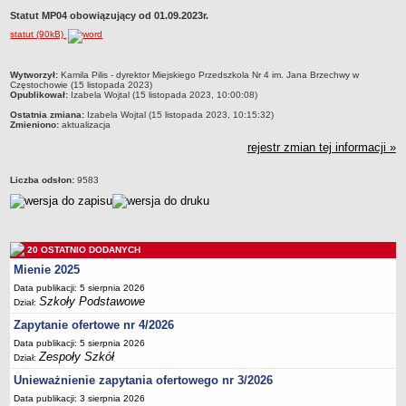
Statut MP04 obowiązujący od 01.09.2023r.
Przedszkola Miejskie
statut (90kB)
ARCHIWUM SZKÓŁ I PLACÓWEK
Zlikwidowane gimnazja
metryczka
Wytworzył:
Kamila Pilis - dyrektor Miejskiego Przedszkola Nr 4 im. Jana Brzechwy w
Przekształcone szkoły i placówki
Częstochowie (15 listopada 2023)
Opublikował:
Izabela Wojtal (15 listopada 2023, 10:00:08)
Wielofunkcyjna Placówka
Ostatnia zmiana:
Izabela Wojtal (15 listopada 2023, 10:15:32)
Zmieniono:
aktualizacja
SPECJALNE OŚRODKI SZKOLNO-WYCHOWAWCZE
Specjalny Ośrodek nr 1
rejestr zmian tej informacji »
Specjalny Ośrodek nr 5
Liczba odsłon:
9583
BURSA MIEJSKA
Dane podstawowe
Statut
20 OSTATNIO DODANYCH
Majątek
Mienie 2025
Godziny dyżurów
Data publikacji: 5 sierpnia 2026
Szkoły Podstawowe
Ogłoszenie
Dział:
Zapytanie ofertowe nr 4/2026
Zarządzenia
Data publikacji: 5 sierpnia 2026
Kontrole
Zespoły Szkół
Dział:
Rejestry, ewidencje, archiwa
Unieważnienie zapytania ofertowego nr 3/2026
Sprawozdania
Data publikacji: 3 sierpnia 2026