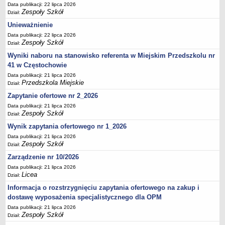
UDOSTĘPNIANIE INFORMACJI PUBLICZNEJ
Data publikacji: 22 lipca 2026
Zespoły Szkół
OCHRONA DANYCH OSOBOWYCH
Dział:
Unieważnienie
Data publikacji: 22 lipca 2026
Zespoły Szkół
Dział:
Wyniki naboru na stanowisko referenta w Miejskim Przedszkolu nr
41 w Częstochowie
Data publikacji: 21 lipca 2026
Przedszkola Miejskie
Dział:
Zapytanie ofertowe nr 2_2026
Data publikacji: 21 lipca 2026
Zespoły Szkół
Dział:
Wynik zapytania ofertowego nr 1_2026
Data publikacji: 21 lipca 2026
Zespoły Szkół
Dział:
Zarządzenie nr 10/2026
Data publikacji: 21 lipca 2026
Licea
Dział:
Informacja o rozstrzygnięciu zapytania ofertowego na zakup i
dostawę wyposażenia specjalistycznego dla OPM
Data publikacji: 21 lipca 2026
Zespoły Szkół
Dział: