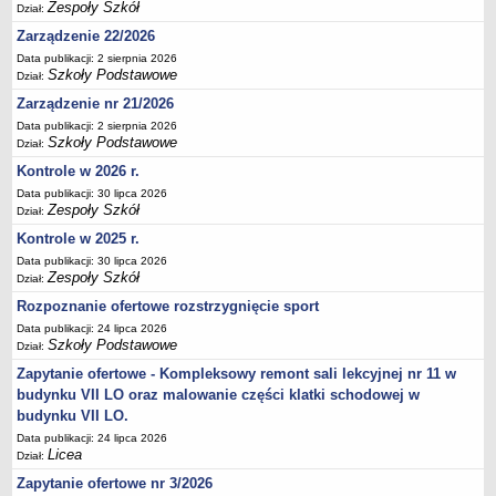
Zespoły Szkół
Dział:
Deklaracja dostępności
Zarządzenie 22/2026
PORADNIE PSYCHOLOGICZNO-PEDAGOGICZNE
Data publikacji: 2 sierpnia 2026
Zespół Poradni
Szkoły Podstawowe
Dział:
BIURO FINANSÓW OŚWIATY
Zarządzenie nr 21/2026
Dane podstawowe
Data publikacji: 2 sierpnia 2026
Szkoły Podstawowe
Statut
Dział:
Kontrole w 2026 r.
Majątek
Data publikacji: 30 lipca 2026
Godziny dyżurów
Zespoły Szkół
Dział:
Ogłoszenia
Kontrole w 2025 r.
Zarządzenia
Data publikacji: 30 lipca 2026
Zespoły Szkół
Dział:
Rejestry, ewidencje, archiwa
Rozpoznanie ofertowe rozstrzygnięcie sport
Kontrole
Data publikacji: 24 lipca 2026
Szkoły Podstawowe
PONOWNE WYKORZYSTYWANIE
Dział:
Zapytanie ofertowe - Kompleksowy remont sali lekcyjnej nr 11 w
Sprawozdania
budynku VII LO oraz malowanie części klatki schodowej w
Deklaracja dostępności
budynku VII LO.
DEKLARACJA DOSTĘPNOŚCI
Data publikacji: 24 lipca 2026
OŚWIADCZENIA MAJĄTKOWE
Licea
Dział:
PONOWNE WYKORZYSTYWANIE
Zapytanie ofertowe nr 3/2026