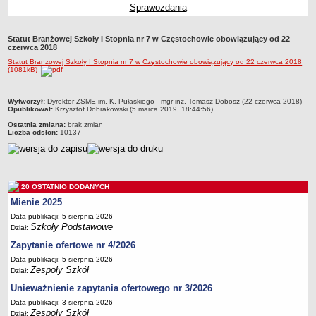
Sprawozdania
Przedszkola Miejskie
ARCHIWUM SZKÓŁ I PLACÓWEK
Statut Branżowej Szkoły I Stopnia nr 7 w Częstochowie obowiązujący od 22
Zlikwidowane gimnazja
czerwca 2018
Statut Branżowej Szkoły I Stopnia nr 7 w Częstochowie obowiązujący od 22 czerwca 2018
Przekształcone szkoły i placówki
(1081kB)
Wielofunkcyjna Placówka
SPECJALNE OŚRODKI SZKOLNO-WYCHOWAWCZE
metryczka
Wytworzył:
Dyrektor ZSME im. K. Pułaskiego - mgr inż. Tomasz Dobosz (22 czerwca 2018)
Opublikował:
Krzysztof Dobrakowski (5 marca 2019, 18:44:56)
Specjalny Ośrodek nr 1
Ostatnia zmiana:
brak zmian
Specjalny Ośrodek nr 5
Liczba odsłon:
10137
BURSA MIEJSKA
Dane podstawowe
Statut
20 OSTATNIO DODANYCH
Majątek
Mienie 2025
Data publikacji: 5 sierpnia 2026
Godziny dyżurów
Szkoły Podstawowe
Dział:
Ogłoszenie
Zapytanie ofertowe nr 4/2026
Zarządzenia
Data publikacji: 5 sierpnia 2026
Zespoły Szkół
Dział:
Kontrole
Unieważnienie zapytania ofertowego nr 3/2026
Rejestry, ewidencje, archiwa
Data publikacji: 3 sierpnia 2026
Sprawozdania
Zespoły Szkół
Dział: