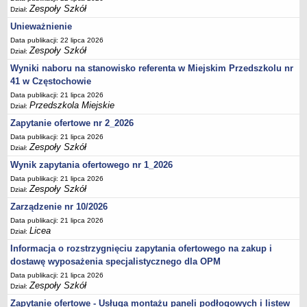
UDOSTĘPNIANIE INFORMACJI PUBLICZNEJ
Zespoły Szkół
Dział:
OCHRONA DANYCH OSOBOWYCH
Unieważnienie
Data publikacji: 22 lipca 2026
Zespoły Szkół
Dział:
Wyniki naboru na stanowisko referenta w Miejskim Przedszkolu nr
41 w Częstochowie
Data publikacji: 21 lipca 2026
Przedszkola Miejskie
Dział:
Zapytanie ofertowe nr 2_2026
Data publikacji: 21 lipca 2026
Zespoły Szkół
Dział:
Wynik zapytania ofertowego nr 1_2026
Data publikacji: 21 lipca 2026
Zespoły Szkół
Dział:
Zarządzenie nr 10/2026
Data publikacji: 21 lipca 2026
Licea
Dział:
Informacja o rozstrzygnięciu zapytania ofertowego na zakup i
dostawę wyposażenia specjalistycznego dla OPM
Data publikacji: 21 lipca 2026
Zespoły Szkół
Dział:
Zapytanie ofertowe - Usługa montażu paneli podłogowych i listew