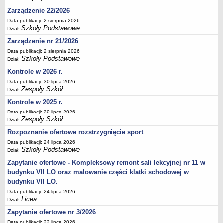
Deklaracja dostępności
Zarządzenie 22/2026
PORADNIE PSYCHOLOGICZNO-PEDAGOGICZNE
Data publikacji: 2 sierpnia 2026
Szkoły Podstawowe
Dział:
Zespół Poradni
Zarządzenie nr 21/2026
BIURO FINANSÓW OŚWIATY
Data publikacji: 2 sierpnia 2026
Dane podstawowe
Szkoły Podstawowe
Dział:
Statut
Kontrole w 2026 r.
Majątek
Data publikacji: 30 lipca 2026
Zespoły Szkół
Dział:
Godziny dyżurów
Kontrole w 2025 r.
Ogłoszenia
Data publikacji: 30 lipca 2026
Zarządzenia
Zespoły Szkół
Dział:
Rejestry, ewidencje, archiwa
Rozpoznanie ofertowe rozstrzygnięcie sport
Kontrole
Data publikacji: 24 lipca 2026
Szkoły Podstawowe
Dział:
PONOWNE WYKORZYSTYWANIE
Zapytanie ofertowe - Kompleksowy remont sali lekcyjnej nr 11 w
Sprawozdania
budynku VII LO oraz malowanie części klatki schodowej w
budynku VII LO.
Deklaracja dostępności
Data publikacji: 24 lipca 2026
DEKLARACJA DOSTĘPNOŚCI
Licea
Dział:
OŚWIADCZENIA MAJĄTKOWE
Zapytanie ofertowe nr 3/2026
PONOWNE WYKORZYSTYWANIE
Data publikacji: 22 lipca 2026