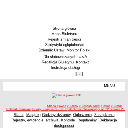
Strona główna
Mapa Biuletynu
Rejestr zmian treści
Statystyki oglądalności
Dziennik Ustaw
Monitor Polski
Menu dodatkowe
Dla słabowidzących
A
powiększ czcionkę
A
standardowy rozmiar czcionki
A
pomniejsz czcionkę
Redakcja Biuletynu
Kontakt
Instrukcja obsługi
Wyszukiwarka artykułów
Szukaj
MENU
Menu
SZKOŁY
Szkoły Podstawowe
ścieżka nawigacji
Strona główna
> Szkoły
> Zespoły Szkół
> zsme
> Statut
Licea
> Statut Branżowej Szkoły I Stopnia nr 7 w Częstochowie obowiązujący od 22 czerwca 201
Zespoły Szkół
Statut
Majątek
Godziny dyżurów
Ogłoszenia
Zarządzenia
|
|
|
|
Rejestry, ewidencje, archiwa
Kontrole
Regulaminy
Deklaracja
|
|
|
Techniczne Zakłady Naukowe
dostępności
PRZEDSZKOLA