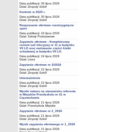
Data publikacji: 30 lipca 2026
Dział:
Zespoły Szkół
Kontrole w 2025 r.
Data publikacji: 30 lipca 2026
Dział:
Zespoły Szkół
Rozpoznanie ofertowe rozstrzygnięcie
sport
Data publikacji: 24 lipca 2026
Dział:
Szkoły Podstawowe
Zapytanie ofertowe - Kompleksowy
remont sali lekcyjnej nr 11 w budynku
VII LO oraz malowanie części klatki
schodowej w budynku VII LO.
Data publikacji: 24 lipca 2026
Dział:
Licea
Zapytanie ofertowe nr 3/2026
Data publikacji: 22 lipca 2026
Dział:
Zespoły Szkół
Unieważnienie
Data publikacji: 22 lipca 2026
Dział:
Zespoły Szkół
Wyniki naboru na stanowisko referenta
w Miejskim Przedszkolu nr 41 w
Częstochowie
Data publikacji: 21 lipca 2026
Dział:
Przedszkola Miejskie
Zapytanie ofertowe nr 2_2026
Data publikacji: 21 lipca 2026
Dział:
Zespoły Szkół
Wynik zapytania ofertowego nr 1_2026
Data publikacji: 21 lipca 2026