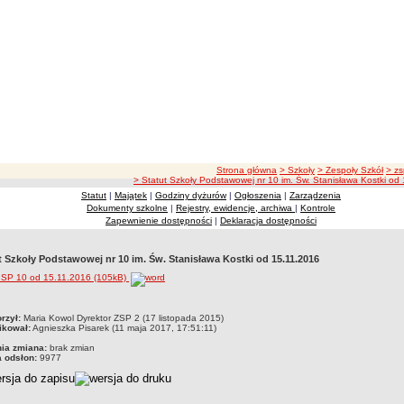
ścieżka nawigacji
Strona główna
> Szkoły
> Zespoły Szkół
> z
> Statut Szkoły Podstawowej nr 10 im. Św. Stanisława Kostki od
Statut
|
Majątek
|
Godziny dyżurów
|
Ogłoszenia
|
Zarządzenia
Dokumenty szkolne
|
Rejestry, ewidencje, archiwa
|
Kontrole
Zapewnienie dostępności
|
Deklaracja dostępności
t Szkoły Podstawowej nr 10 im. Św. Stanisława Kostki od 15.11.2016
t SP 10 od 15.11.2016 (105kB)
czka
rzył:
Maria Kowol Dyrektor ZSP 2 (17 listopada 2015)
ikował:
Agnieszka Pisarek (11 maja 2017, 17:51:11)
nia zmiana:
brak zmian
a odsłon:
9977