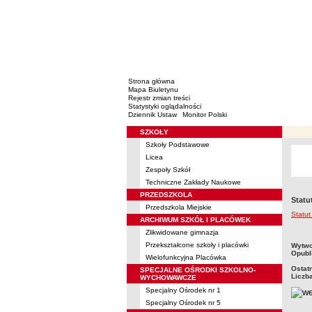
Strona główna
Mapa Biuletynu
Rejestr zmian treści
Statystyki oglądalności
Dziennik Ustaw
Monitor Polski
SZKOŁY
Menu
Szkoły Podstawowe
Licea
Zespoły Szkół
Techniczne Zakłady Naukowe
PRZEDSZKOLA
Statu
Przedszkola Miejskie
Statu
ARCHIWUM SZKÓŁ I PLACÓWEK
Zlikwidowane gimnazja
metry
Przekształcone szkoły i placówki
Wytwo
Opubl
Wielofunkcyjna Placówka
Ostat
SPECJALNE OŚRODKI SZKOLNO-
Liczb
WYCHOWAWCZE
Specjalny Ośrodek nr 1
Specjalny Ośrodek nr 5