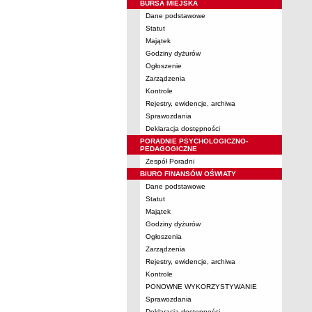
BURSA MIEJSKA
Dane podstawowe
Statut
Majątek
Godziny dyżurów
Ogłoszenie
Zarządzenia
Kontrole
Rejestry, ewidencje, archiwa
Sprawozdania
Deklaracja dostępności
PORADNIE PSYCHOLOGICZNO-
PEDAGOGICZNE
Zespół Poradni
BIURO FINANSÓW OŚWIATY
Dane podstawowe
Statut
Majątek
Godziny dyżurów
Ogłoszenia
Zarządzenia
Rejestry, ewidencje, archiwa
Kontrole
PONOWNE WYKORZYSTYWANIE
Sprawozdania
Deklaracja dostępności