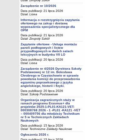
Dział:
Zespoły Szkół
Zarządzenie nr 10/2026
Data publikacji: 21 lipca 2026
Dział:
Licea
Informacja o rozstrzygnięciu zapytania
ofertowego na zakup i dostawę
wyposażenia specjalistycznego dla
OPM
Data publikacji: 21 lipca 2026
Dział:
Zespoły Szkół
Zapytanie ofertowe - Usługa montażu
paneli podłogowych i listew
przypodłogowych w dwóch salach
lekcyjnych w budynku VII LO
Data publikacji: 20 lipca 2026
Dział:
Licea
Zarządzenie nr 4/2026 Dyrektora Szkoły
Podstawowej nr 12 im. Bolesława
Chrobrego w Częstochowie w sprawie
powołania komisji do przeprowadzenia
egzaminu poprawkowego z języka
angielskiego, historii i fizyki.
Data publikacji: 20 lipca 2026
Dział:
Szkoły Podstawowe
Organizacja zagranicznych staży w
ramach programu Erasmus+ dla
projektów 2025-1-PL01-KA121-VET-
000308768 2026 - 1 -PL01 -KA121 -VET
– 000409756 dla młodzieży Technikum
nr 5 w Technicznych Zakładach
Naukowych
Data publikacji: 15 lipca 2026
Dział:
Techniczne Zakłady Naukowe
Ogłoszenia 2026 r.
Data publikacji: 15 lipca 2026