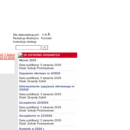
BIP - Oświata Częstochowa
Menu dodatkowe
A
powiększ czcionkę
A
standardowy rozmiar czcionki
Dla słabowidzących
A
pomniejsz czcionkę
Redakcja Biuletynu
Kontakt
Instrukcja obsługi
Wyszukiwarka artykułów
Szukaj
sp2
> Statut
20 OSTATNIO DODANYCH
 15.11.2016
Mienie 2025
Data publikacji: 5 sierpnia 2026
Dział:
Szkoły Podstawowe
Zapytanie ofertowe nr 4/2026
Data publikacji: 5 sierpnia 2026
Dział:
Zespoły Szkół
Unieważnienie zapytania ofertowego nr
3/2026
Data publikacji: 3 sierpnia 2026
Dział:
Zespoły Szkół
Zarządzenie 22/2026
Data publikacji: 2 sierpnia 2026
Dział:
Szkoły Podstawowe
Zarządzenie nr 21/2026
Data publikacji: 2 sierpnia 2026
Dział:
Szkoły Podstawowe
Kontrole w 2026 r.