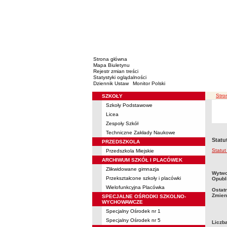
Strona główna
Mapa Biuletynu
Rejestr zmian treści
Statystyki oglądalności
Dziennik Ustaw
Monitor Polski
ście
Stro
SZKOŁY
Menu
Szkoły Podstawowe
Licea
Zespoły Szkół
Techniczne Zakłady Naukowe
Statu
PRZEDSZKOLA
Statu
Przedszkola Miejskie
ARCHIWUM SZKÓŁ I PLACÓWEK
Zlikwidowane gimnazja
metry
Wytwo
Przekształcone szkoły i placówki
Opubl
Wielofunkcyjna Placówka
Ostat
Zmien
SPECJALNE OŚRODKI SZKOLNO-
WYCHOWAWCZE
Specjalny Ośrodek nr 1
Specjalny Ośrodek nr 5
Liczb