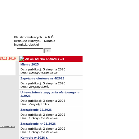
BIP - Oświata Częstochowa
Menu dodatkowe
A
powiększ czcionkę
A
standardowy rozmiar czcionki
Dla słabowidzących
A
pomniejsz czcionkę
Redakcja Biuletynu
Kontakt
Instrukcja obsługi
Wyszukiwarka artykułów
Szukaj
 15.11.2016
20 OSTATNIO DODANYCH
Mienie 2025
Data publikacji: 5 sierpnia 2026
Dział:
Szkoły Podstawowe
Zapytanie ofertowe nr 4/2026
Data publikacji: 5 sierpnia 2026
Dział:
Zespoły Szkół
Unieważnienie zapytania ofertowego nr
3/2026
Data publikacji: 3 sierpnia 2026
Dział:
Zespoły Szkół
Zarządzenie 22/2026
Data publikacji: 2 sierpnia 2026
Dział:
Szkoły Podstawowe
Zarządzenie nr 21/2026
informacji »
Data publikacji: 2 sierpnia 2026
Dział:
Szkoły Podstawowe
Kontrole w 2026 r.