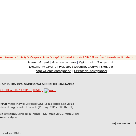
żka nawigacji
na główna
> Szkoły
> Zespoły Szkół
> zsp2
> Statut
> Statut SP 10 im. Św. Stanisława Kostki od
Statut
|
Majątek
|
Godziny dyżurów
|
Ogłoszenia
|
Zarządzenia
Dokumenty szkolne
|
Rejestry, ewidencje, archiwa
|
Kontrole
Zapewnienie dostępności
|
Deklaracja dostępności
t SP 10 im. Św. Stanisława Kostki od 15.11.2016
t SP 10 od 15.11.2016 (105kB)
czka
rzył:
Maria Kowol Dyrektor ZSP 2 (16 listopada 2016)
ikował:
Agnieszka Pisarek (11 maja 2017, 18:07:01)
nia zmiana:
Agnieszka Pisarek (29 maja 2020, 08:19:40)
iono:
edycja
rejestr zmian tej 
a odsłon:
10433