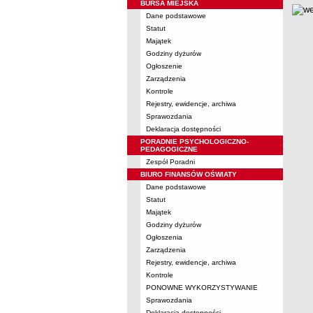
BURSA MIEJSKA
Dane podstawowe
Statut
Majątek
Godziny dyżurów
Ogłoszenie
Zarządzenia
Kontrole
Rejestry, ewidencje, archiwa
Sprawozdania
Deklaracja dostępności
PORADNIE PSYCHOLOGICZNO-
PEDAGOGICZNE
Zespół Poradni
BIURO FINANSÓW OŚWIATY
Dane podstawowe
Statut
Majątek
Godziny dyżurów
Ogłoszenia
Zarządzenia
Rejestry, ewidencje, archiwa
Kontrole
PONOWNE WYKORZYSTYWANIE
Sprawozdania
Deklaracja dostępności