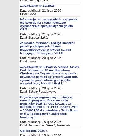
Dział:
Zespoły Szkół
Zarządzenie nr 10/2026
Data publikacji: 21 lipca 2026
Dział:
Licea
Informacja o rozstrzygnięciu zapytania
ofertowego na zakup i dostawę
wyposażenia specjalistycznego dla
OPM
Data publikacji: 21 lipca 2026
Dział:
Zespoły Szkół
Zapytanie ofertowe - Usługa montażu
paneli podłogowych i listew
przypodłogowych w dwóch salach
lekcyjnych w budynku VII LO
Data publikacji: 20 lipca 2026
Dział:
Licea
Zarządzenie nr 4/2026 Dyrektora Szkoły
Podstawowej nr 12 im. Bolesława
Chrobrego w Częstochowie w sprawie
powołania komisji do przeprowadzenia
egzaminu poprawkowego z języka
angielskiego, historii i fizyki.
Data publikacji: 20 lipca 2026
Dział:
Szkoły Podstawowe
Organizacja zagranicznych staży w
ramach programu Erasmus+ dla
projektów 2025-1-PL01-KA121-VET-
000308768 2026 - 1 -PL01 -KA121 -VET
– 000409756 dla młodzieży Technikum
nr 5 w Technicznych Zakładach
Naukowych
Data publikacji: 15 lipca 2026
Dział:
Techniczne Zakłady Naukowe
Ogłoszenia 2026 r.
Data publikacji: 15 lipca 2026