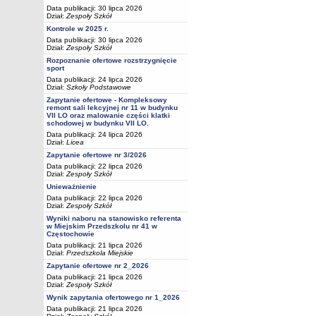
Data publikacji: 30 lipca 2026
Dział:
Zespoły Szkół
Kontrole w 2025 r.
Data publikacji: 30 lipca 2026
Dział:
Zespoły Szkół
Rozpoznanie ofertowe rozstrzygnięcie
sport
Data publikacji: 24 lipca 2026
Dział:
Szkoły Podstawowe
Zapytanie ofertowe - Kompleksowy
remont sali lekcyjnej nr 11 w budynku
VII LO oraz malowanie części klatki
schodowej w budynku VII LO.
Data publikacji: 24 lipca 2026
Dział:
Licea
Zapytanie ofertowe nr 3/2026
Data publikacji: 22 lipca 2026
Dział:
Zespoły Szkół
Unieważnienie
Data publikacji: 22 lipca 2026
Dział:
Zespoły Szkół
Wyniki naboru na stanowisko referenta
w Miejskim Przedszkolu nr 41 w
Częstochowie
Data publikacji: 21 lipca 2026
Dział:
Przedszkola Miejskie
Zapytanie ofertowe nr 2_2026
Data publikacji: 21 lipca 2026
Dział:
Zespoły Szkół
Wynik zapytania ofertowego nr 1_2026
Data publikacji: 21 lipca 2026