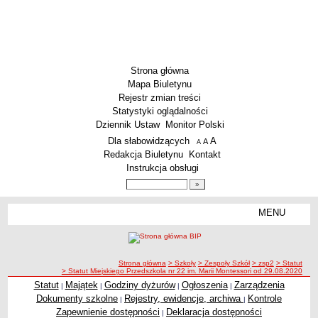
Strona główna
Mapa Biuletynu
Rejestr zmian treści
Statystyki oglądalności
Dziennik Ustaw
Monitor Polski
Menu dodatkowe
Dla słabowidzących
A
powiększ czcionkę
A
standardowy rozmiar czcionki
A
pomniejsz czcionkę
Redakcja Biuletynu
Kontakt
Instrukcja obsługi
Wyszukiwarka artykułów
Szukaj
MENU
Menu
SZKOŁY
Szkoły Podstawowe
ścieżka nawigacji
Strona główna
> Szkoły
> Zespoły Szkół
> zsp2
> Statut
Licea
> Statut Miejskiego Przedszkola nr 22 im. Marii Montessori od 29.08.2020
Zespoły Szkół
Statut
Majątek
Godziny dyżurów
Ogłoszenia
Zarządzenia
|
|
|
|
Dokumenty szkolne
Rejestry, ewidencje, archiwa
Kontrole
|
|
Techniczne Zakłady Naukowe
Zapewnienie dostępności
Deklaracja dostępności
|
PRZEDSZKOLA