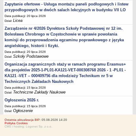
Zapytanie ofertowe - Usługa montażu paneli podłogowych i listew
przypodłogowych w dwóch salach lekcyjnych w budynku VII LO
Data publikacji: 20 lipca 2026
Licea
Dział:
Zarządzenie nr 4/2026 Dyrektora Szkoły Podstawowej nr 12 im.
Bolesława Chrobrego w Częstochowie w sprawie powołania
komisji do przeprowadzenia egzaminu poprawkowego z języka
angielskiego, historii i fizyki.
Data publikacji: 20 lipca 2026
Szkoły Podstawowe
Dział:
Organizacja zagranicznych staży w ramach programu Erasmus+
dla projektów 2025-1-PL01-KA121-VET-000308768 2026 - 1 -PL01 -
KA121 -VET – 000409756 dla młodzieży Technikum nr 5 w
Technicznych Zakładach Naukowych
Data publikacji: 15 lipca 2026
Techniczne Zakłady Naukowe
Dział:
Ogłoszenia 2026 r.
Data publikacji: 15 lipca 2026
Ogłoszenie
Dział:
Ostatnia aktualizacja BIP:
05.08.2026 14:20
Polityka Cookies
CMS i hosting: Logonet Sp. z o.o.