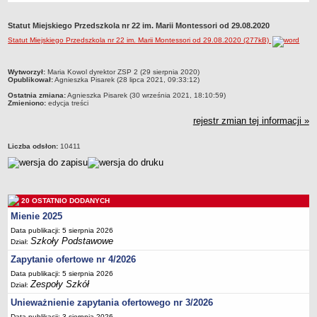
Przedszkola Miejskie
Statut Miejskiego Przedszkola nr 22 im. Marii Montessori od 29.08.2020
ARCHIWUM SZKÓŁ I PLACÓWEK
Statut Miejskiego Przedszkola nr 22 im. Marii Montessori od 29.08.2020 (277kB)
Zlikwidowane gimnazja
Przekształcone szkoły i placówki
metryczka
Wytworzył:
Maria Kowol dyrektor ZSP 2 (29 sierpnia 2020)
Opublikował:
Agnieszka Pisarek (28 lipca 2021, 09:33:12)
Wielofunkcyjna Placówka
Ostatnia zmiana:
Agnieszka Pisarek (30 września 2021, 18:10:59)
SPECJALNE OŚRODKI SZKOLNO-WYCHOWAWCZE
Zmieniono:
edycja treści
Specjalny Ośrodek nr 1
rejestr zmian tej informacji »
Specjalny Ośrodek nr 5
Liczba odsłon:
10411
BURSA MIEJSKA
Dane podstawowe
Statut
Majątek
20 OSTATNIO DODANYCH
Mienie 2025
Godziny dyżurów
Data publikacji: 5 sierpnia 2026
Ogłoszenie
Szkoły Podstawowe
Dział:
Zarządzenia
Zapytanie ofertowe nr 4/2026
Kontrole
Data publikacji: 5 sierpnia 2026
Zespoły Szkół
Dział:
Rejestry, ewidencje, archiwa
Unieważnienie zapytania ofertowego nr 3/2026
Sprawozdania
Data publikacji: 3 sierpnia 2026