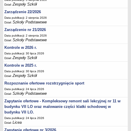
Zespoły Szkół
Deklaracja dostępności
Dział:
Zarządzenie 22/2026
PORADNIE PSYCHOLOGICZNO-PEDAGOGICZNE
Zespół Poradni
Data publikacji: 2 sierpnia 2026
Szkoły Podstawowe
Dział:
BIURO FINANSÓW OŚWIATY
Zarządzenie nr 21/2026
Dane podstawowe
Data publikacji: 2 sierpnia 2026
Statut
Szkoły Podstawowe
Dział:
Majątek
Kontrole w 2026 r.
Godziny dyżurów
Data publikacji: 30 lipca 2026
Zespoły Szkół
Dział:
Ogłoszenia
Kontrole w 2025 r.
Zarządzenia
Data publikacji: 30 lipca 2026
Zespoły Szkół
Rejestry, ewidencje, archiwa
Dział:
Rozpoznanie ofertowe rozstrzygnięcie sport
Kontrole
Data publikacji: 24 lipca 2026
PONOWNE WYKORZYSTYWANIE
Szkoły Podstawowe
Dział:
Sprawozdania
Zapytanie ofertowe - Kompleksowy remont sali lekcyjnej nr 11 w
budynku VII LO oraz malowanie części klatki schodowej w
Deklaracja dostępności
budynku VII LO.
DEKLARACJA DOSTĘPNOŚCI
Data publikacji: 24 lipca 2026
OŚWIADCZENIA MAJĄTKOWE
Licea
Dział:
PONOWNE WYKORZYSTYWANIE
Zapytanie ofertowe nr 3/2026