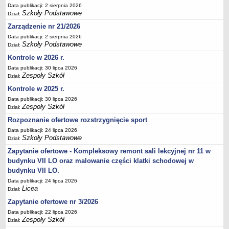
Data publikacji: 2 sierpnia 2026
Deklaracja dostępności
Szkoły Podstawowe
Dział:
PORADNIE PSYCHOLOGICZNO-PEDAGOGICZNE
Zarządzenie nr 21/2026
Zespół Poradni
Data publikacji: 2 sierpnia 2026
BIURO FINANSÓW OŚWIATY
Szkoły Podstawowe
Dział:
Dane podstawowe
Kontrole w 2026 r.
Statut
Data publikacji: 30 lipca 2026
Zespoły Szkół
Dział:
Majątek
Kontrole w 2025 r.
Godziny dyżurów
Data publikacji: 30 lipca 2026
Zespoły Szkół
Ogłoszenia
Dział:
Rozpoznanie ofertowe rozstrzygnięcie sport
Zarządzenia
Data publikacji: 24 lipca 2026
Rejestry, ewidencje, archiwa
Szkoły Podstawowe
Dział:
Kontrole
Zapytanie ofertowe - Kompleksowy remont sali lekcyjnej nr 11 w
PONOWNE WYKORZYSTYWANIE
budynku VII LO oraz malowanie części klatki schodowej w
budynku VII LO.
Sprawozdania
Data publikacji: 24 lipca 2026
Deklaracja dostępności
Licea
Dział:
DEKLARACJA DOSTĘPNOŚCI
Zapytanie ofertowe nr 3/2026
OŚWIADCZENIA MAJĄTKOWE
Data publikacji: 22 lipca 2026
Zespoły Szkół
PONOWNE WYKORZYSTYWANIE
Dział: