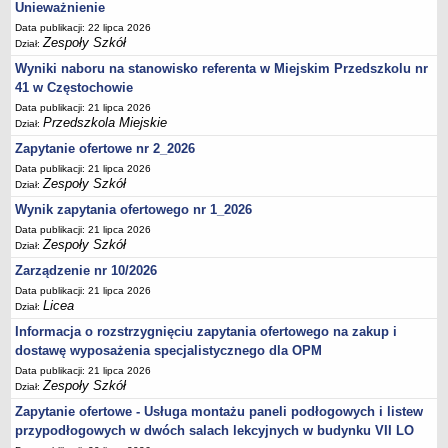
UDOSTĘPNIANIE INFORMACJI PUBLICZNEJ
Unieważnienie
OCHRONA DANYCH OSOBOWYCH
Data publikacji: 22 lipca 2026
Zespoły Szkół
Dział:
Wyniki naboru na stanowisko referenta w Miejskim Przedszkolu nr
41 w Częstochowie
Data publikacji: 21 lipca 2026
Przedszkola Miejskie
Dział:
Zapytanie ofertowe nr 2_2026
Data publikacji: 21 lipca 2026
Zespoły Szkół
Dział:
Wynik zapytania ofertowego nr 1_2026
Data publikacji: 21 lipca 2026
Zespoły Szkół
Dział:
Zarządzenie nr 10/2026
Data publikacji: 21 lipca 2026
Licea
Dział:
Informacja o rozstrzygnięciu zapytania ofertowego na zakup i
dostawę wyposażenia specjalistycznego dla OPM
Data publikacji: 21 lipca 2026
Zespoły Szkół
Dział:
Zapytanie ofertowe - Usługa montażu paneli podłogowych i listew
przypodłogowych w dwóch salach lekcyjnych w budynku VII LO