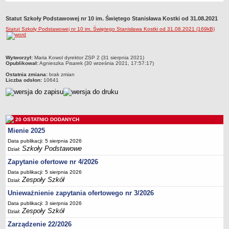
Przedszkola Miejskie
Statut Szkoły Podstawowej nr 10 im. Świętego Stanisława Kostki od 31.08.2021
ARCHIWUM SZKÓŁ I PLACÓWEK
Statut Szkoły Podstawowej nr 10 im. Świętego Stanisława Kostki od 31.08.2021 (169kB)
Zlikwidowane gimnazja
Przekształcone szkoły i placówki
metryczka
Wytworzył:
Maria Kowol dyrektor ZSP 2 (31 sierpnia 2021)
Wielofunkcyjna Placówka
Opublikował:
Agnieszka Pisarek (30 września 2021, 17:57:17)
SPECJALNE OŚRODKI SZKOLNO-WYCHOWAWCZE
Ostatnia zmiana:
brak zmian
Liczba odsłon:
10641
Specjalny Ośrodek nr 1
Specjalny Ośrodek nr 5
BURSA MIEJSKA
Dane podstawowe
20 OSTATNIO DODANYCH
Mienie 2025
Statut
Data publikacji: 5 sierpnia 2026
Majątek
Szkoły Podstawowe
Dział:
Godziny dyżurów
Zapytanie ofertowe nr 4/2026
Ogłoszenie
Data publikacji: 5 sierpnia 2026
Zespoły Szkół
Dział:
Zarządzenia
Unieważnienie zapytania ofertowego nr 3/2026
Kontrole
Data publikacji: 3 sierpnia 2026
Zespoły Szkół
Rejestry, ewidencje, archiwa
Dział:
Zarządzenie 22/2026
Sprawozdania