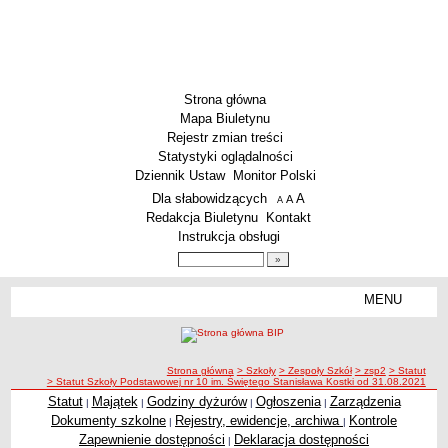
Strona główna
Mapa Biuletynu
Rejestr zmian treści
Statystyki oglądalności
Dziennik Ustaw
Monitor Polski
Menu dodatkowe
Dla słabowidzących
A
powiększ czcionkę
A
standardowy rozmiar czcionki
A
pomniejsz czcionkę
Redakcja Biuletynu
Kontakt
Instrukcja obsługi
Wyszukiwarka artykułów
Szukaj
MENU
Menu
SZKOŁY
Szkoły Podstawowe
ścieżka nawigacji
Strona główna
> Szkoły
> Zespoły Szkół
> zsp2
> Statut
Licea
> Statut Szkoły Podstawowej nr 10 im. Świętego Stanisława Kostki od 31.08.2021
Zespoły Szkół
Statut
Majątek
Godziny dyżurów
Ogłoszenia
Zarządzenia
|
|
|
|
Dokumenty szkolne
Rejestry, ewidencje, archiwa
Kontrole
|
|
Techniczne Zakłady Naukowe
Zapewnienie dostępności
Deklaracja dostępności
|
PRZEDSZKOLA