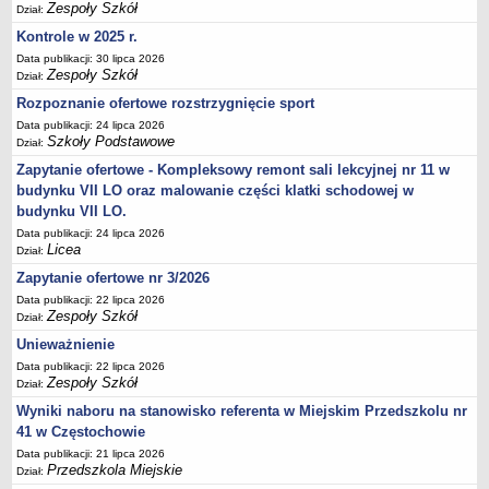
UDOSTĘPNIANIE INFORMACJI PUBLICZNEJ
Zespoły Szkół
Dział:
OCHRONA DANYCH OSOBOWYCH
Kontrole w 2025 r.
Data publikacji: 30 lipca 2026
Zespoły Szkół
Dział:
Rozpoznanie ofertowe rozstrzygnięcie sport
Data publikacji: 24 lipca 2026
Szkoły Podstawowe
Dział:
Zapytanie ofertowe - Kompleksowy remont sali lekcyjnej nr 11 w
budynku VII LO oraz malowanie części klatki schodowej w
budynku VII LO.
Data publikacji: 24 lipca 2026
Licea
Dział:
Zapytanie ofertowe nr 3/2026
Data publikacji: 22 lipca 2026
Zespoły Szkół
Dział:
Unieważnienie
Data publikacji: 22 lipca 2026
Zespoły Szkół
Dział:
Wyniki naboru na stanowisko referenta w Miejskim Przedszkolu nr
41 w Częstochowie
Data publikacji: 21 lipca 2026
Przedszkola Miejskie
Dział: