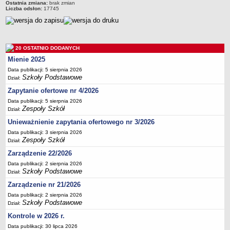
Ostatnia zmiana:
brak zmian
Deklaracja dostępności
Liczba odsłon:
17745
PORADNIE PSYCHOLOGICZNO-PEDAGOGICZNE
Zespół Poradni
BIURO FINANSÓW OŚWIATY
20 OSTATNIO DODANYCH
Dane podstawowe
Mienie 2025
Statut
Data publikacji: 5 sierpnia 2026
Szkoły Podstawowe
Dział:
Majątek
Zapytanie ofertowe nr 4/2026
Godziny dyżurów
Data publikacji: 5 sierpnia 2026
Ogłoszenia
Zespoły Szkół
Dział:
Zarządzenia
Unieważnienie zapytania ofertowego nr 3/2026
Data publikacji: 3 sierpnia 2026
Rejestry, ewidencje, archiwa
Zespoły Szkół
Dział:
Kontrole
Zarządzenie 22/2026
PONOWNE WYKORZYSTYWANIE
Data publikacji: 2 sierpnia 2026
Szkoły Podstawowe
Dział:
Sprawozdania
Zarządzenie nr 21/2026
Deklaracja dostępności
Data publikacji: 2 sierpnia 2026
DEKLARACJA DOSTĘPNOŚCI
Szkoły Podstawowe
Dział:
OŚWIADCZENIA MAJĄTKOWE
Kontrole w 2026 r.
PONOWNE WYKORZYSTYWANIE
Data publikacji: 30 lipca 2026