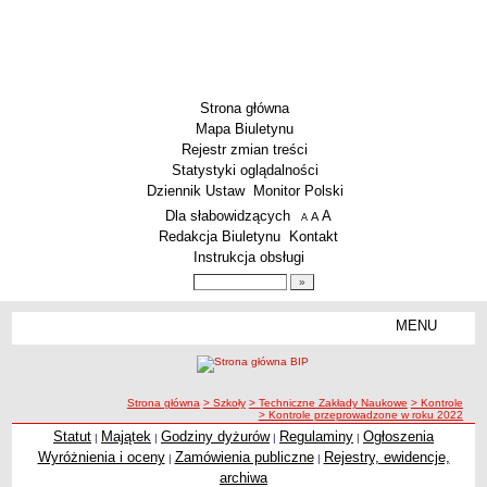
Strona główna
Mapa Biuletynu
Rejestr zmian treści
Statystyki oglądalności
Dziennik Ustaw
Monitor Polski
Menu dodatkowe
Dla słabowidzących
A
powiększ czcionkę
A
standardowy rozmiar czcionki
A
pomniejsz czcionkę
Redakcja Biuletynu
Kontakt
Instrukcja obsługi
Wyszukiwarka artykułów
Szukaj
MENU
Menu
SZKOŁY
Szkoły Podstawowe
ścieżka nawigacji
Strona główna
> Szkoły
> Techniczne Zakłady Naukowe
> Kontrole
Licea
> Kontrole przeprowadzone w roku 2022
Zespoły Szkół
Statut
Majątek
Godziny dyżurów
Regulaminy
Ogłoszenia
|
|
|
|
Wyróżnienia i oceny
Zamówienia publiczne
Rejestry, ewidencje,
|
|
Techniczne Zakłady Naukowe
archiwa
PRZEDSZKOLA