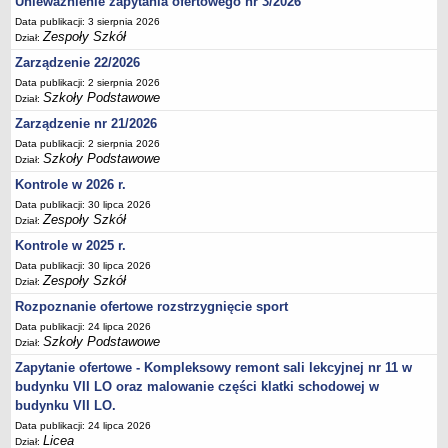
Unieważnienie zapytania ofertowego nr 3/2026
Deklaracja dostępności
Data publikacji: 3 sierpnia 2026
Zespoły Szkół
Dział:
PORADNIE PSYCHOLOGICZNO-PEDAGOGICZNE
Zespół Poradni
Zarządzenie 22/2026
Data publikacji: 2 sierpnia 2026
BIURO FINANSÓW OŚWIATY
Szkoły Podstawowe
Dział:
Dane podstawowe
Zarządzenie nr 21/2026
Statut
Data publikacji: 2 sierpnia 2026
Majątek
Szkoły Podstawowe
Dział:
Godziny dyżurów
Kontrole w 2026 r.
Data publikacji: 30 lipca 2026
Ogłoszenia
Zespoły Szkół
Dział:
Zarządzenia
Kontrole w 2025 r.
Rejestry, ewidencje, archiwa
Data publikacji: 30 lipca 2026
Zespoły Szkół
Dział:
Kontrole
Rozpoznanie ofertowe rozstrzygnięcie sport
PONOWNE WYKORZYSTYWANIE
Data publikacji: 24 lipca 2026
Sprawozdania
Szkoły Podstawowe
Dział:
Deklaracja dostępności
Zapytanie ofertowe - Kompleksowy remont sali lekcyjnej nr 11 w
budynku VII LO oraz malowanie części klatki schodowej w
DEKLARACJA DOSTĘPNOŚCI
budynku VII LO.
OŚWIADCZENIA MAJĄTKOWE
Data publikacji: 24 lipca 2026
PONOWNE WYKORZYSTYWANIE
Licea
Dział: