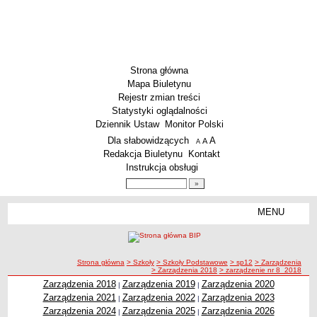
Strona główna
Mapa Biuletynu
Rejestr zmian treści
Statystyki oglądalności
Dziennik Ustaw
Monitor Polski
Menu dodatkowe
Dla słabowidzących
A
powiększ czcionkę
A
standardowy rozmiar czcionki
A
pomniejsz czcionkę
Redakcja Biuletynu
Kontakt
Instrukcja obsługi
Wyszukiwarka artykułów
Szukaj
MENU
Menu
SZKOŁY
Szkoły Podstawowe
ścieżka nawigacji
Strona główna
> Szkoły
> Szkoły Podstawowe
> sp12
> Zarządzenia
Licea
> Zarządzenia 2018
> zarządzenie nr 8_2018
Zespoły Szkół
Zarządzenia 2018
Zarządzenia 2019
Zarządzenia 2020
|
|
Zarządzenia 2021
Zarządzenia 2022
Zarządzenia 2023
|
|
Techniczne Zakłady Naukowe
Zarządzenia 2024
Zarządzenia 2025
Zarządzenia 2026
|
|
PRZEDSZKOLA