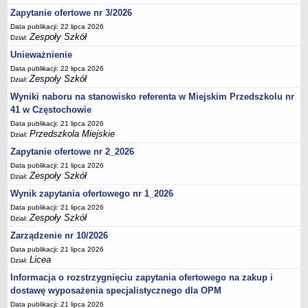
UDOSTĘPNIANIE INFORMACJI PUBLICZNEJ
Zapytanie ofertowe nr 3/2026
OCHRONA DANYCH OSOBOWYCH
Data publikacji: 22 lipca 2026
Zespoły Szkół
Dział:
Unieważnienie
Data publikacji: 22 lipca 2026
Zespoły Szkół
Dział:
Wyniki naboru na stanowisko referenta w Miejskim Przedszkolu nr
41 w Częstochowie
Data publikacji: 21 lipca 2026
Przedszkola Miejskie
Dział:
Zapytanie ofertowe nr 2_2026
Data publikacji: 21 lipca 2026
Zespoły Szkół
Dział:
Wynik zapytania ofertowego nr 1_2026
Data publikacji: 21 lipca 2026
Zespoły Szkół
Dział:
Zarządzenie nr 10/2026
Data publikacji: 21 lipca 2026
Licea
Dział:
Informacja o rozstrzygnięciu zapytania ofertowego na zakup i
dostawę wyposażenia specjalistycznego dla OPM
Data publikacji: 21 lipca 2026