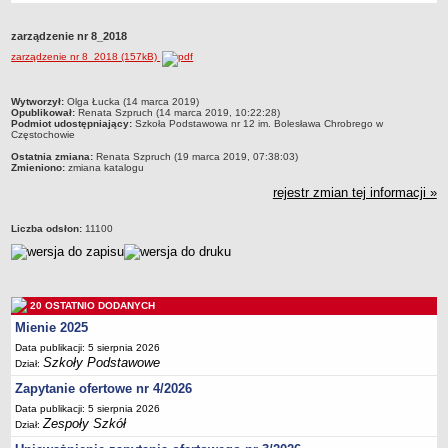
Przedszkola Miejskie
zarządzenie nr 8_2018
ARCHIWUM SZKÓŁ I PLACÓWEK
zarządzenie nr 8_2018 (157kB)
Zlikwidowane gimnazja
Przekształcone szkoły i placówki
metryczka
Wytworzył:
Olga Łucka (14 marca 2019)
Opublikował:
Renata Szpruch (14 marca 2019, 10:22:28)
Wielofunkcyjna Placówka
Podmiot udostępniający:
Szkoła Podstawowa nr 12 im. Bolesława Chrobrego w
Częstochowie
SPECJALNE OŚRODKI SZKOLNO-WYCHOWAWCZE
Ostatnia zmiana:
Renata Szpruch (19 marca 2019, 07:38:03)
Specjalny Ośrodek nr 1
Zmieniono:
zmiana katalogu
Specjalny Ośrodek nr 5
rejestr zmian tej informacji »
BURSA MIEJSKA
Liczba odsłon:
11100
Dane podstawowe
Statut
Majątek
20 OSTATNIO DODANYCH
Godziny dyżurów
Mienie 2025
Ogłoszenie
Data publikacji: 5 sierpnia 2026
Zarządzenia
Szkoły Podstawowe
Dział:
Kontrole
Zapytanie ofertowe nr 4/2026
Data publikacji: 5 sierpnia 2026
Rejestry, ewidencje, archiwa
Zespoły Szkół
Dział:
Sprawozdania