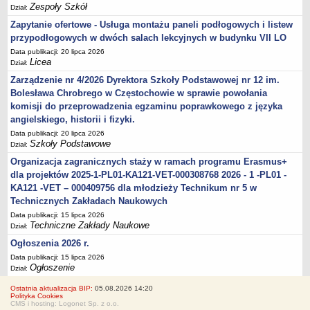
Zespoły Szkół
Dział:
Zapytanie ofertowe - Usługa montażu paneli podłogowych i listew
przypodłogowych w dwóch salach lekcyjnych w budynku VII LO
Data publikacji: 20 lipca 2026
Licea
Dział:
Zarządzenie nr 4/2026 Dyrektora Szkoły Podstawowej nr 12 im.
Bolesława Chrobrego w Częstochowie w sprawie powołania
komisji do przeprowadzenia egzaminu poprawkowego z języka
angielskiego, historii i fizyki.
Data publikacji: 20 lipca 2026
Szkoły Podstawowe
Dział:
Organizacja zagranicznych staży w ramach programu Erasmus+
dla projektów 2025-1-PL01-KA121-VET-000308768 2026 - 1 -PL01 -
KA121 -VET – 000409756 dla młodzieży Technikum nr 5 w
Technicznych Zakładach Naukowych
Data publikacji: 15 lipca 2026
Techniczne Zakłady Naukowe
Dział:
Ogłoszenia 2026 r.
Data publikacji: 15 lipca 2026
Ogłoszenie
Dział:
Ostatnia aktualizacja BIP:
05.08.2026 14:20
Polityka Cookies
CMS i hosting: Logonet Sp. z o.o.