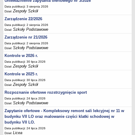
Unieważnienie zapytania ofertowego nr 3/2026
Deklaracja dostępności
Data publikacji: 3 sierpnia 2026
Zespoły Szkół
Dział:
PORADNIE PSYCHOLOGICZNO-PEDAGOGICZNE
Zespół Poradni
Zarządzenie 22/2026
Data publikacji: 2 sierpnia 2026
BIURO FINANSÓW OŚWIATY
Szkoły Podstawowe
Dział:
Dane podstawowe
Zarządzenie nr 21/2026
Statut
Data publikacji: 2 sierpnia 2026
Majątek
Szkoły Podstawowe
Dział:
Godziny dyżurów
Kontrole w 2026 r.
Data publikacji: 30 lipca 2026
Ogłoszenia
Zespoły Szkół
Dział:
Zarządzenia
Kontrole w 2025 r.
Rejestry, ewidencje, archiwa
Data publikacji: 30 lipca 2026
Zespoły Szkół
Dział:
Kontrole
Rozpoznanie ofertowe rozstrzygnięcie sport
PONOWNE WYKORZYSTYWANIE
Data publikacji: 24 lipca 2026
Sprawozdania
Szkoły Podstawowe
Dział:
Deklaracja dostępności
Zapytanie ofertowe - Kompleksowy remont sali lekcyjnej nr 11 w
budynku VII LO oraz malowanie części klatki schodowej w
DEKLARACJA DOSTĘPNOŚCI
budynku VII LO.
OŚWIADCZENIA MAJĄTKOWE
Data publikacji: 24 lipca 2026
PONOWNE WYKORZYSTYWANIE
Licea
Dział: