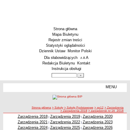
Strona główna
Mapa Biuletynu
Rejestr zmian treści
Statystyki oglądalności
Dziennik Ustaw
Monitor Polski
Menu dodatkowe
Dla słabowidzących
A
powiększ czcionkę
A
standardowy rozmiar czcionki
A
pomniejsz czcionkę
Redakcja Biuletynu
Kontakt
Instrukcja obsługi
Wyszukiwarka artykułów
Szukaj
MENU
Menu
SZKOŁY
Szkoły Podstawowe
ścieżka nawigacji
Strona główna
> Szkoły
> Szkoły Podstawowe
> sp12
> Zarządzenia
Licea
> Zarządzenia 2018
> zarządzenie nr 16_2018
Zespoły Szkół
Zarządzenia 2018
Zarządzenia 2019
Zarządzenia 2020
|
|
Zarządzenia 2021
Zarządzenia 2022
Zarządzenia 2023
|
|
Techniczne Zakłady Naukowe
Zarządzenia 2024
Zarządzenia 2025
Zarządzenia 2026
|
|
PRZEDSZKOLA