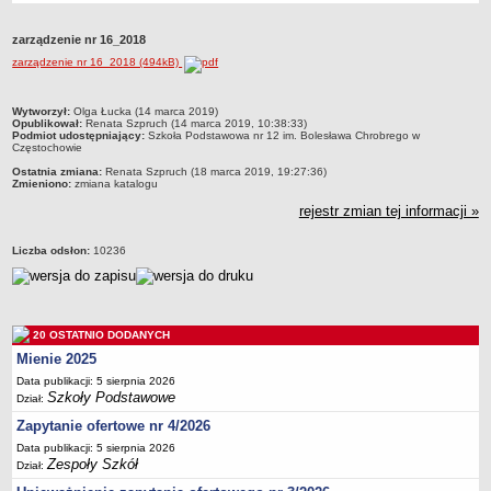
Przedszkola Miejskie
zarządzenie nr 16_2018
ARCHIWUM SZKÓŁ I PLACÓWEK
zarządzenie nr 16_2018 (494kB)
Zlikwidowane gimnazja
Przekształcone szkoły i placówki
metryczka
Wytworzył:
Olga Łucka (14 marca 2019)
Opublikował:
Renata Szpruch (14 marca 2019, 10:38:33)
Wielofunkcyjna Placówka
Podmiot udostępniający:
Szkoła Podstawowa nr 12 im. Bolesława Chrobrego w
Częstochowie
SPECJALNE OŚRODKI SZKOLNO-WYCHOWAWCZE
Ostatnia zmiana:
Renata Szpruch (18 marca 2019, 19:27:36)
Specjalny Ośrodek nr 1
Zmieniono:
zmiana katalogu
Specjalny Ośrodek nr 5
rejestr zmian tej informacji »
BURSA MIEJSKA
Liczba odsłon:
10236
Dane podstawowe
Statut
Majątek
20 OSTATNIO DODANYCH
Godziny dyżurów
Mienie 2025
Ogłoszenie
Data publikacji: 5 sierpnia 2026
Zarządzenia
Szkoły Podstawowe
Dział:
Kontrole
Zapytanie ofertowe nr 4/2026
Data publikacji: 5 sierpnia 2026
Rejestry, ewidencje, archiwa
Zespoły Szkół
Dział:
Sprawozdania