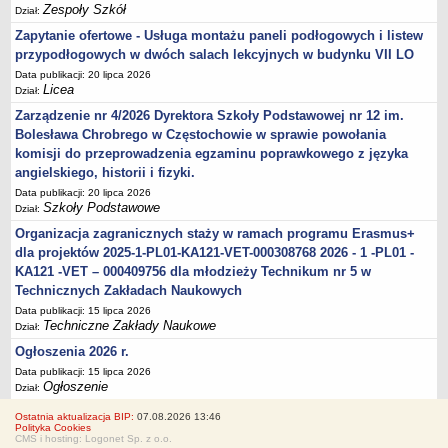
Zespoły Szkół
Dział:
Zapytanie ofertowe - Usługa montażu paneli podłogowych i listew
przypodłogowych w dwóch salach lekcyjnych w budynku VII LO
Data publikacji: 20 lipca 2026
Licea
Dział:
Zarządzenie nr 4/2026 Dyrektora Szkoły Podstawowej nr 12 im.
Bolesława Chrobrego w Częstochowie w sprawie powołania
komisji do przeprowadzenia egzaminu poprawkowego z języka
angielskiego, historii i fizyki.
Data publikacji: 20 lipca 2026
Szkoły Podstawowe
Dział:
Organizacja zagranicznych staży w ramach programu Erasmus+
dla projektów 2025-1-PL01-KA121-VET-000308768 2026 - 1 -PL01 -
KA121 -VET – 000409756 dla młodzieży Technikum nr 5 w
Technicznych Zakładach Naukowych
Data publikacji: 15 lipca 2026
Techniczne Zakłady Naukowe
Dział:
Ogłoszenia 2026 r.
Data publikacji: 15 lipca 2026
Ogłoszenie
Dział:
Ostatnia aktualizacja BIP:
07.08.2026 13:46
Polityka Cookies
CMS i hosting: Logonet Sp. z o.o.