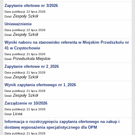
UDOSTĘPNIANIE INFORMACJI PUBLICZNEJ
Zapytanie ofertowe nr 3/2026
OCHRONA DANYCH OSOBOWYCH
Data publikacji: 22 lipca 2026
Zespoły Szkół
Dział:
Unieważnienie
Data publikacji: 22 lipca 2026
Zespoły Szkół
Dział:
Wyniki naboru na stanowisko referenta w Miejskim Przedszkolu nr
41 w Częstochowie
Data publikacji: 21 lipca 2026
Przedszkola Miejskie
Dział:
Zapytanie ofertowe nr 2_2026
Data publikacji: 21 lipca 2026
Zespoły Szkół
Dział:
Wynik zapytania ofertowego nr 1_2026
Data publikacji: 21 lipca 2026
Zespoły Szkół
Dział:
Zarządzenie nr 10/2026
Data publikacji: 21 lipca 2026
Licea
Dział:
Informacja o rozstrzygnięciu zapytania ofertowego na zakup i
dostawę wyposażenia specjalistycznego dla OPM
Data publikacji: 21 lipca 2026