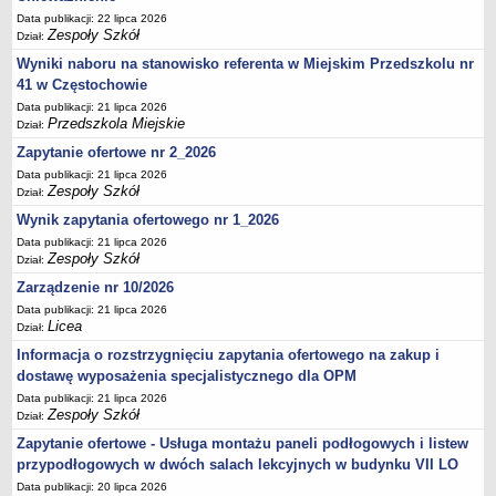
UDOSTĘPNIANIE INFORMACJI PUBLICZNEJ
Data publikacji: 22 lipca 2026
OCHRONA DANYCH OSOBOWYCH
Zespoły Szkół
Dział:
Wyniki naboru na stanowisko referenta w Miejskim Przedszkolu nr
41 w Częstochowie
Data publikacji: 21 lipca 2026
Przedszkola Miejskie
Dział:
Zapytanie ofertowe nr 2_2026
Data publikacji: 21 lipca 2026
Zespoły Szkół
Dział:
Wynik zapytania ofertowego nr 1_2026
Data publikacji: 21 lipca 2026
Zespoły Szkół
Dział:
Zarządzenie nr 10/2026
Data publikacji: 21 lipca 2026
Licea
Dział:
Informacja o rozstrzygnięciu zapytania ofertowego na zakup i
dostawę wyposażenia specjalistycznego dla OPM
Data publikacji: 21 lipca 2026
Zespoły Szkół
Dział:
Zapytanie ofertowe - Usługa montażu paneli podłogowych i listew
przypodłogowych w dwóch salach lekcyjnych w budynku VII LO
Data publikacji: 20 lipca 2026