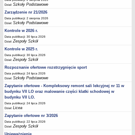
Szkoły Podstawowe
Deklaracja dostępności
Dział:
Zarządzenie nr 21/2026
PORADNIE PSYCHOLOGICZNO-PEDAGOGICZNE
Zespół Poradni
Data publikacji: 2 sierpnia 2026
Szkoły Podstawowe
Dział:
BIURO FINANSÓW OŚWIATY
Kontrole w 2026 r.
Dane podstawowe
Data publikacji: 30 lipca 2026
Statut
Zespoły Szkół
Dział:
Majątek
Kontrole w 2025 r.
Godziny dyżurów
Data publikacji: 30 lipca 2026
Zespoły Szkół
Dział:
Ogłoszenia
Rozpoznanie ofertowe rozstrzygnięcie sport
Zarządzenia
Data publikacji: 24 lipca 2026
Szkoły Podstawowe
Rejestry, ewidencje, archiwa
Dział:
Zapytanie ofertowe - Kompleksowy remont sali lekcyjnej nr 11 w
Kontrole
budynku VII LO oraz malowanie części klatki schodowej w
PONOWNE WYKORZYSTYWANIE
budynku VII LO.
Sprawozdania
Data publikacji: 24 lipca 2026
Licea
Dział:
Deklaracja dostępności
Zapytanie ofertowe nr 3/2026
DEKLARACJA DOSTĘPNOŚCI
Data publikacji: 22 lipca 2026
OŚWIADCZENIA MAJĄTKOWE
Zespoły Szkół
Dział:
PONOWNE WYKORZYSTYWANIE
Unieważnienie