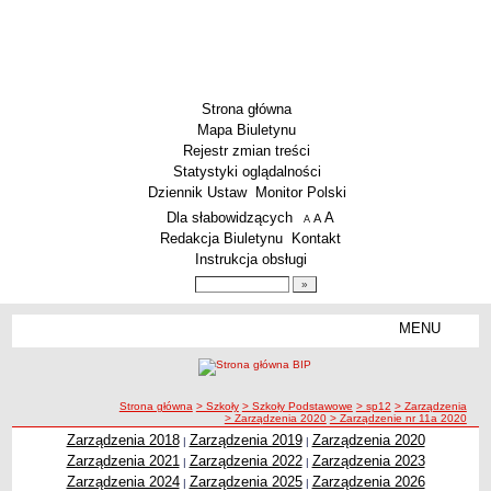
Strona główna
Mapa Biuletynu
Rejestr zmian treści
Statystyki oglądalności
Dziennik Ustaw
Monitor Polski
Menu dodatkowe
Dla słabowidzących
A
powiększ czcionkę
A
standardowy rozmiar czcionki
A
pomniejsz czcionkę
Redakcja Biuletynu
Kontakt
Instrukcja obsługi
Wyszukiwarka artykułów
Szukaj
MENU
Menu
SZKOŁY
Szkoły Podstawowe
ścieżka nawigacji
Strona główna
> Szkoły
> Szkoły Podstawowe
> sp12
> Zarządzenia
Licea
> Zarządzenia 2020
> Zarządzenie nr 11a 2020
Zespoły Szkół
Zarządzenia 2018
Zarządzenia 2019
Zarządzenia 2020
|
|
Zarządzenia 2021
Zarządzenia 2022
Zarządzenia 2023
|
|
Techniczne Zakłady Naukowe
Zarządzenia 2024
Zarządzenia 2025
Zarządzenia 2026
|
|
PRZEDSZKOLA