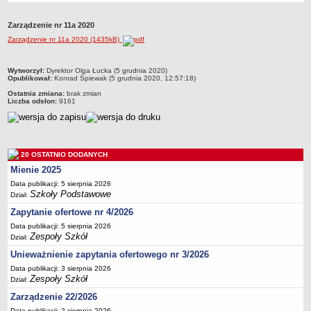
Przedszkola Miejskie
Zarządzenie nr 11a 2020
ARCHIWUM SZKÓŁ I PLACÓWEK
Zarządzenie nr 11a 2020 (1435kB)
Zlikwidowane gimnazja
Przekształcone szkoły i placówki
metryczka
Wytworzył:
Dyrektor Olga Łucka (5 grudnia 2020)
Opublikował:
Konrad Śpiewak (5 grudnia 2020, 12:57:18)
Wielofunkcyjna Placówka
Ostatnia zmiana:
brak zmian
SPECJALNE OŚRODKI SZKOLNO-WYCHOWAWCZE
Liczba odsłon:
9161
Specjalny Ośrodek nr 1
Specjalny Ośrodek nr 5
BURSA MIEJSKA
20 OSTATNIO DODANYCH
Dane podstawowe
Mienie 2025
Statut
Data publikacji: 5 sierpnia 2026
Szkoły Podstawowe
Dział:
Majątek
Zapytanie ofertowe nr 4/2026
Godziny dyżurów
Data publikacji: 5 sierpnia 2026
Ogłoszenie
Zespoły Szkół
Dział:
Zarządzenia
Unieważnienie zapytania ofertowego nr 3/2026
Kontrole
Data publikacji: 3 sierpnia 2026
Zespoły Szkół
Dział:
Rejestry, ewidencje, archiwa
Zarządzenie 22/2026
Sprawozdania
Data publikacji: 2 sierpnia 2026