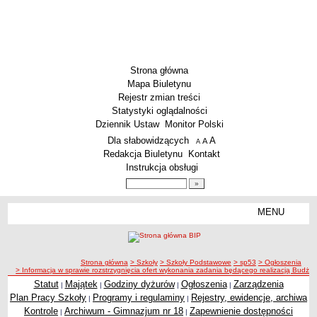
Strona główna
Mapa Biuletynu
Rejestr zmian treści
Statystyki oglądalności
Dziennik Ustaw
Monitor Polski
Menu dodatkowe
Dla słabowidzących
A
powiększ czcionkę
A
standardowy rozmiar czcionki
A
pomniejsz czcionkę
Redakcja Biuletynu
Kontakt
Instrukcja obsługi
Wyszukiwarka artykułów
Szukaj
MENU
Menu
SZKOŁY
Szkoły Podstawowe
ścieżka nawigacji
Strona główna
> Szkoły
> Szkoły Podstawowe
> sp53
> Ogłoszenia
Licea
> Informacja w sprawie rozstrzygnięcia ofert wykonania zadania będącego realizacją Budże
Zespoły Szkół
Statut
Majątek
Godziny dyżurów
Ogłoszenia
Zarządzenia
|
|
|
|
Plan Pracy Szkoły
Programy i regulaminy
Rejestry, ewidencje, archiwa
|
|
Techniczne Zakłady Naukowe
Kontrole
Archiwum - Gimnazjum nr 18
Zapewnienie dostępności
|
|
PRZEDSZKOLA