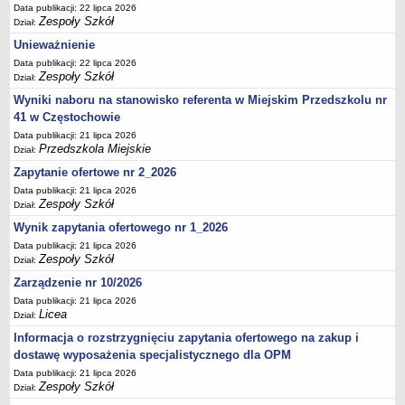
UDOSTĘPNIANIE INFORMACJI PUBLICZNEJ
Data publikacji: 22 lipca 2026
Zespoły Szkół
OCHRONA DANYCH OSOBOWYCH
Dział:
Unieważnienie
Data publikacji: 22 lipca 2026
Zespoły Szkół
Dział:
Wyniki naboru na stanowisko referenta w Miejskim Przedszkolu nr
41 w Częstochowie
Data publikacji: 21 lipca 2026
Przedszkola Miejskie
Dział:
Zapytanie ofertowe nr 2_2026
Data publikacji: 21 lipca 2026
Zespoły Szkół
Dział:
Wynik zapytania ofertowego nr 1_2026
Data publikacji: 21 lipca 2026
Zespoły Szkół
Dział:
Zarządzenie nr 10/2026
Data publikacji: 21 lipca 2026
Licea
Dział:
Informacja o rozstrzygnięciu zapytania ofertowego na zakup i
dostawę wyposażenia specjalistycznego dla OPM
Data publikacji: 21 lipca 2026
Zespoły Szkół
Dział: