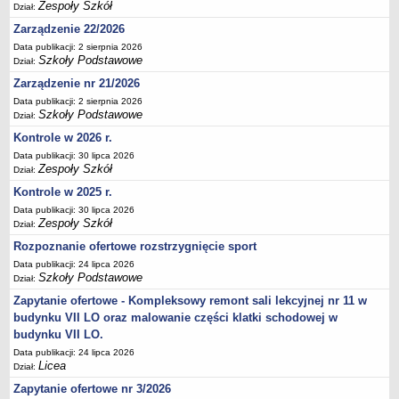
Zespoły Szkół
Dział:
Deklaracja dostępności
Zarządzenie 22/2026
PORADNIE PSYCHOLOGICZNO-PEDAGOGICZNE
Data publikacji: 2 sierpnia 2026
Zespół Poradni
Szkoły Podstawowe
Dział:
BIURO FINANSÓW OŚWIATY
Zarządzenie nr 21/2026
Dane podstawowe
Data publikacji: 2 sierpnia 2026
Szkoły Podstawowe
Statut
Dział:
Kontrole w 2026 r.
Majątek
Data publikacji: 30 lipca 2026
Godziny dyżurów
Zespoły Szkół
Dział:
Ogłoszenia
Kontrole w 2025 r.
Zarządzenia
Data publikacji: 30 lipca 2026
Zespoły Szkół
Dział:
Rejestry, ewidencje, archiwa
Rozpoznanie ofertowe rozstrzygnięcie sport
Kontrole
Data publikacji: 24 lipca 2026
Szkoły Podstawowe
PONOWNE WYKORZYSTYWANIE
Dział:
Zapytanie ofertowe - Kompleksowy remont sali lekcyjnej nr 11 w
Sprawozdania
budynku VII LO oraz malowanie części klatki schodowej w
Deklaracja dostępności
budynku VII LO.
DEKLARACJA DOSTĘPNOŚCI
Data publikacji: 24 lipca 2026
OŚWIADCZENIA MAJĄTKOWE
Licea
Dział:
PONOWNE WYKORZYSTYWANIE
Zapytanie ofertowe nr 3/2026