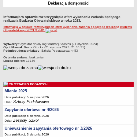
Deklaracja dostępności
Przedszkola Miejskie
ARCHIWUM SZKÓŁ I PLACÓWEK
Informacja w sprawie rozstrzygnięcia ofert wykonania zadania będącego
Zlikwidowane gimnazja
realizacją Budżetu Obywatelskiego w roku 2023.
Informacja w sprawie rozstrzygnięcia ofert wykonania zadania będącego realizacją Budżetu
Przekształcone szkoły i placówki
Obywatelskiego 2023 (12kB)
Wielofunkcyjna Placówka
SPECJALNE OŚRODKI SZKOLNO-WYCHOWAWCZE
metryczka
Wytworzył:
dyrektor szkoły mgr Andrzej Szostek (21 stycznia 2023)
Opublikował:
Beata Otocka (21 stycznia 2023, 21:36:31)
Specjalny Ośrodek nr 1
Podmiot udostępniający:
Szkoła Podstawowa nr 53
Specjalny Ośrodek nr 5
Ostatnia zmiana:
brak zmian
Liczba odsłon:
13739
BURSA MIEJSKA
Dane podstawowe
Statut
20 OSTATNIO DODANYCH
Majątek
Mienie 2025
Godziny dyżurów
Data publikacji: 5 sierpnia 2026
Szkoły Podstawowe
Ogłoszenie
Dział:
Zapytanie ofertowe nr 4/2026
Zarządzenia
Data publikacji: 5 sierpnia 2026
Kontrole
Zespoły Szkół
Dział:
Rejestry, ewidencje, archiwa
Unieważnienie zapytania ofertowego nr 3/2026
Sprawozdania
Data publikacji: 3 sierpnia 2026