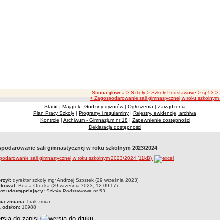
ścieżka nawigacji
Strona główna
> Szkoły
> Szkoły Podstawowe
> sp53
>
> Zagospodarowanie sali gimnastycznej w roku szkolny
Statut
|
Majątek
|
Godziny dyżurów
|
Ogłoszenia
|
Zarządzenia
Plan Pracy Szkoły
|
Programy i regulaminy
|
Rejestry, ewidencje, archiwa
Kontrole
|
Archiwum - Gimnazjum nr 18
|
Zapewnienie dostępności
Deklaracja dostępności
podarowanie sali gimnastycznej w roku szkolnym 2023/2024
podarowanie sali gimnastycznej w roku szkolnym 2023/2024 (11kB)
czka
rzył:
dyrektor szkoły mgr Andrzej Szostek (29 września 2023)
ikował:
Beata Otocka (29 września 2023, 12:09:17)
ot udostępniający:
Szkoła Podstawowa nr 53
nia zmiana:
brak zmian
a odsłon:
10988