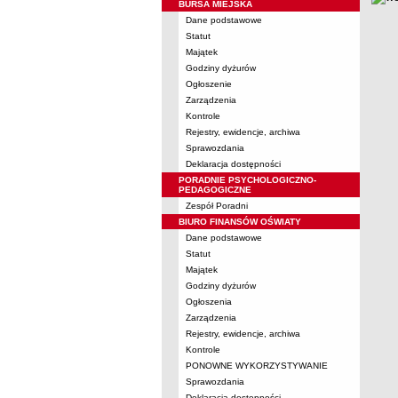
BURSA MIEJSKA
Dane podstawowe
Statut
Majątek
Godziny dyżurów
Ogłoszenie
Zarządzenia
Kontrole
Rejestry, ewidencje, archiwa
Sprawozdania
Deklaracja dostępności
PORADNIE PSYCHOLOGICZNO-
PEDAGOGICZNE
Zespół Poradni
BIURO FINANSÓW OŚWIATY
Dane podstawowe
Statut
Majątek
Godziny dyżurów
Ogłoszenia
Zarządzenia
Rejestry, ewidencje, archiwa
Kontrole
PONOWNE WYKORZYSTYWANIE
Sprawozdania
Deklaracja dostępności