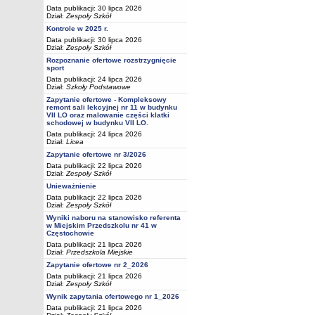
Data publikacji: 30 lipca 2026
Dział:
Zespoły Szkół
Kontrole w 2025 r.
Data publikacji: 30 lipca 2026
Dział:
Zespoły Szkół
Rozpoznanie ofertowe rozstrzygnięcie
sport
Data publikacji: 24 lipca 2026
Dział:
Szkoły Podstawowe
Zapytanie ofertowe - Kompleksowy
remont sali lekcyjnej nr 11 w budynku
VII LO oraz malowanie części klatki
schodowej w budynku VII LO.
Data publikacji: 24 lipca 2026
Dział:
Licea
Zapytanie ofertowe nr 3/2026
Data publikacji: 22 lipca 2026
Dział:
Zespoły Szkół
Unieważnienie
Data publikacji: 22 lipca 2026
Dział:
Zespoły Szkół
Wyniki naboru na stanowisko referenta
w Miejskim Przedszkolu nr 41 w
Częstochowie
Data publikacji: 21 lipca 2026
Dział:
Przedszkola Miejskie
Zapytanie ofertowe nr 2_2026
Data publikacji: 21 lipca 2026
Dział:
Zespoły Szkół
Wynik zapytania ofertowego nr 1_2026
Data publikacji: 21 lipca 2026