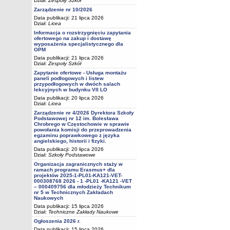
Dział:
Zespoły Szkół
Zarządzenie nr 10/2026
Data publikacji: 21 lipca 2026
Dział:
Licea
Informacja o rozstrzygnięciu zapytania
ofertowego na zakup i dostawę
wyposażenia specjalistycznego dla
OPM
Data publikacji: 21 lipca 2026
Dział:
Zespoły Szkół
Zapytanie ofertowe - Usługa montażu
paneli podłogowych i listew
przypodłogowych w dwóch salach
lekcyjnych w budynku VII LO
Data publikacji: 20 lipca 2026
Dział:
Licea
Zarządzenie nr 4/2026 Dyrektora Szkoły
Podstawowej nr 12 im. Bolesława
Chrobrego w Częstochowie w sprawie
powołania komisji do przeprowadzenia
egzaminu poprawkowego z języka
angielskiego, historii i fizyki.
Data publikacji: 20 lipca 2026
Dział:
Szkoły Podstawowe
Organizacja zagranicznych staży w
ramach programu Erasmus+ dla
projektów 2025-1-PL01-KA121-VET-
000308768 2026 - 1 -PL01 -KA121 -VET
– 000409756 dla młodzieży Technikum
nr 5 w Technicznych Zakładach
Naukowych
Data publikacji: 15 lipca 2026
Dział:
Techniczne Zakłady Naukowe
Ogłoszenia 2026 r.
Data publikacji: 15 lipca 2026