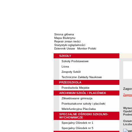
Strona główna
Mapa Biuletynu
Rejestr zmian treści
Statystyki oglądalności
Dziennik Ustaw
Monitor Polski
SZKOŁY
Menu
Szkoły Podstawowe
Licea
Zespoły Szkół
Techniczne Zakłady Naukowe
PRZEDSZKOLA
Przedszkola Miejskie
Zagos
ARCHIWUM SZKÓŁ I PLACÓWEK
Zagos
Zlikwidowane gimnazja
Przekształcone szkoły i placówki
metry
Wytwo
Wielofunkcyjna Placówka
Opubl
SPECJALNE OŚRODKI SZKOLNO-
Podmi
WYCHOWAWCZE
Ostat
Specjalny Ośrodek nr 1
Liczb
Specjalny Ośrodek nr 5